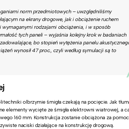
aganiami norm przedmiotowych – uwzględniliśmy
łającym na ekrany drogowe, jak i obciążenie ruchem
 wymaganymi rodzajami obciążenia, i w sposób
małość tych paneli – wyjaśnia kolejny krok w badaniach
y zadowalające, bo stopień wytężenia panelu akustyczneg
ążeń wynosił 47 proc., czyli według symulacji są to
ej
litechniki olbrzymie śmigła czekają na pocięcie. Jak tłum
 elementy wycięte ze śmigła elektrowni wiatrowej, a c
lowego 160 mm. Konstrukcja zostanie obciążona za pomo
ywiste naciski działające na konstrukcję drogową.