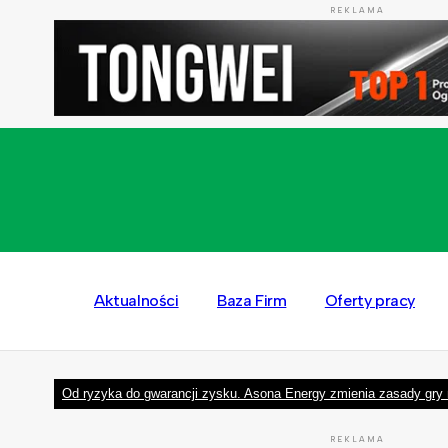
REKLAMA
Aktualności
Baza Firm
Oferty pracy
Od ryzyka do gwarancji zysku. Asona Energy zmienia zasady gry 
REKLAMA