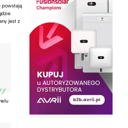
e powstają
gdzie
ny jest z
nelu