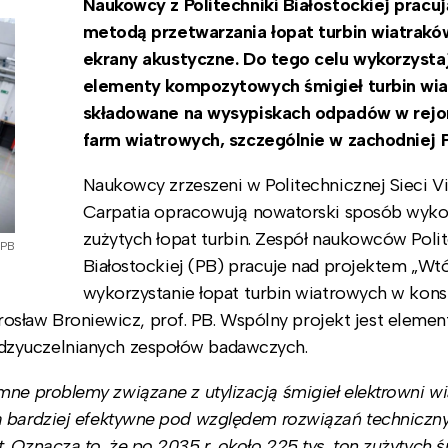
Naukowcy z Politechniki Białostockiej pracuj
metodą przetwarzania łopat turbin wiatrakó
ekrany akustyczne. Do tego celu wykorzysta
elementy kompozytowych śmigieł turbin wi
składowane na wysypiskach odpadów w rej
farm wiatrowych, szczególnie w zachodniej P
Naukowcy zrzeszeni w Politechnicznej Sieci V
Carpatia opracowują nowatorski sposób wyko
zużytych łopat turbin. Zespół naukowców Polit
 PB
Białostockiej (PB) pracuje nad projektem „Wt
wykorzystanie łopat turbin wiatrowych w kons
 Mirosław Broniewicz, prof. PB. Wspólny projekt jest eleme
dzyuczelnianych zespołów badawczych.
ne problemy związane z utylizacją śmigieł elektrowni w
a bardziej efektywne pod względem rozwiązań techniczny
 Oznacza to, że po 2035 r. około 225 tys. ton zużytych ś