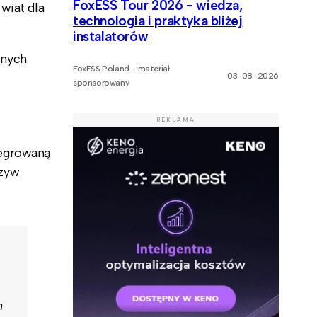
FoxESS Tour 2026 - wiedza,
wiat dla
technologia i praktyka bliżej
instalatorów
śnych
FoxESS Poland - materiał
03-08-2026
sponsorowany
REKLAMA
tegrowaną
rzyw
h