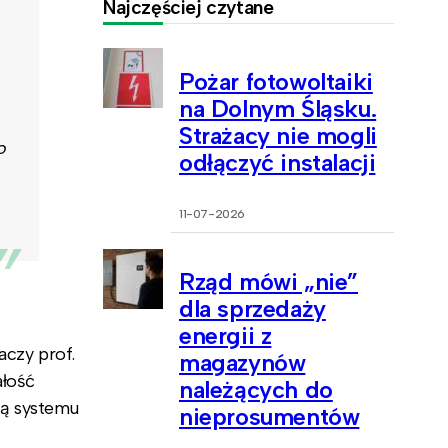
Najczęściej czytane
Pożar fotowoltaiki
na Dolnym Śląsku.
Strażacy nie mogli
o
odłączyć instalacji
11-07-2026
Rząd mówi „nie”
dla sprzedaży
energii z
aczy prof.
magazynów
ałość
należących do
cą systemu
nieprosumentów