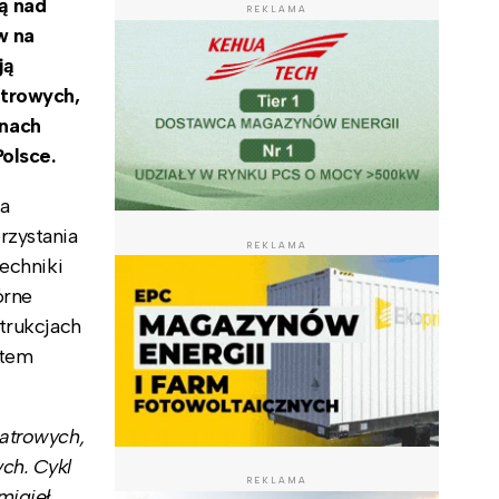
ą nad
REKLAMA
w na
ją
atrowych,
onach
olsce.
ia
rzystania
REKLAMA
echniki
órne
trukcjach
ntem
iatrowych,
ch. Cykl
REKLAMA
migieł