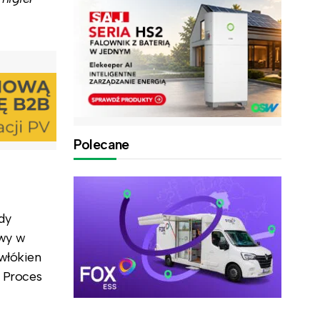
Polecane
dy
owy w
 włókien
. Proces