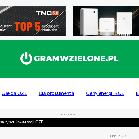
Giełda OZE
Dla prosumenta
Ceny energii RCE
E
REKLAMA
na rynku inwestycji OZE
REKLAMA