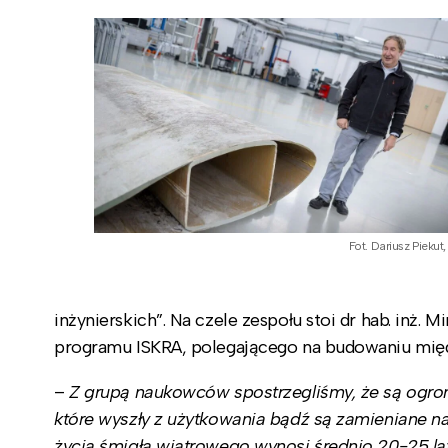
Fot. Dariusz Piekut,
inżynierskich”. Na czele zespołu stoi dr hab. inż.
programu ISKRA, polegającego na budowaniu mię
–
Z grupą naukowców spostrzegliśmy, że są ogrom
które wyszły z użytkowania bądź są zamieniane n
życia śmigła wiatrowego wynosi średnio 20-25 lat.