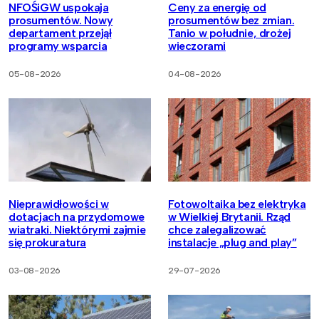
NFOŚiGW uspokaja
Ceny za energię od
prosumentów. Nowy
prosumentów bez zmian.
departament przejął
Tanio w południe, drożej
programy wsparcia
wieczorami
05-08-2026
04-08-2026
Nieprawidłowości w
Fotowoltaika bez elektryka
dotacjach na przydomowe
w Wielkiej Brytanii. Rząd
wiatraki. Niektórymi zajmie
chce zalegalizować
się prokuratura
instalacje „plug and play”
03-08-2026
29-07-2026