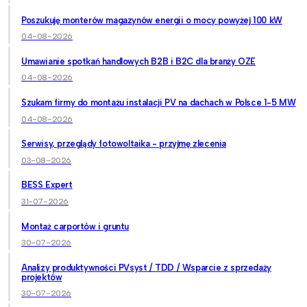
Poszukuję monterów magazynów energii o mocy powyżej 100 kW
04-08-2026
Umawianie spotkań handlowych B2B i B2C dla branży OZE
04-08-2026
Szukam firmy do montażu instalacji PV na dachach w Polsce 1-5 MW
04-08-2026
Serwisy, przeglądy fotowoltaika - przyjmę zlecenia
03-08-2026
BESS Expert
31-07-2026
Montaż carportów i gruntu
30-07-2026
Analizy produktywności PVsyst / TDD / Wsparcie z sprzedaży
projektów
30-07-2026