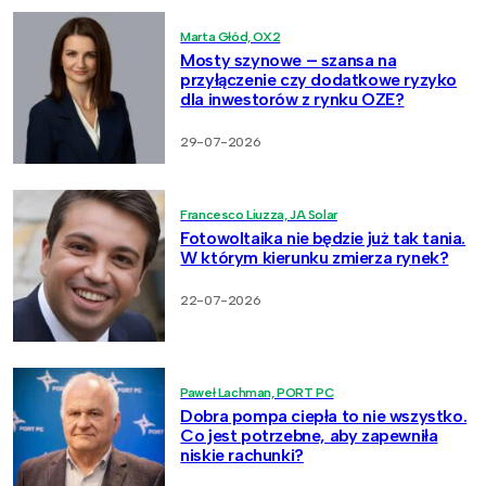
Marta Głód, OX2
Mosty szynowe – szansa na
przyłączenie czy dodatkowe ryzyko
dla inwestorów z rynku OZE?
29-07-2026
Francesco Liuzza, JA Solar
Fotowoltaika nie będzie już tak tania.
W którym kierunku zmierza rynek?
22-07-2026
Paweł Lachman, PORT PC
Dobra pompa ciepła to nie wszystko.
Co jest potrzebne, aby zapewniła
niskie rachunki?