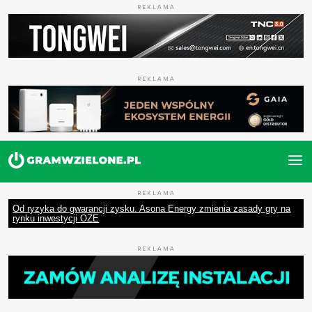
REKLAMA
REKLAMA
REKLAMA
Od ryzyka do gwarancji zysku. Asona Energy zmienia zasady gry na
rynku inwestycji OZE
REKLAMA