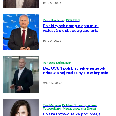
12-06-2026
Paweł Lachman, PORT PC
Polski rynek pomp ciepła musi
walczyć o odbudowę zaufania
10-06-2026
Ireneusz Kulka, EDP
Bez UC84 polski rynek energetyki
odnawialnej znalazłby się w impasie
09-06-2026
Ewa Magiera, Polskie Stowarzyszenie
Fotowoltaiki i Magazynowania Energii
Polska fotowoltaika pod presją.