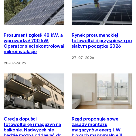
Prosument zgłosił 48 kW, a
Rynek prosumenckiej
wprowadzał 700 kW.
fotowoltaiki przyspiesza po
Operator sieci skontrolował
słabym początku 2026
mikroinstalacje
27-07-2026
28-07-2026
Grecja dopuści
Rząd proponuje nowe
fotowoltaikę i magazyn na
zasady montażu
balkonie. Nadwyżek nie
magazynów energii. W
będzie można oddawać do
blokach maksymalnie 11