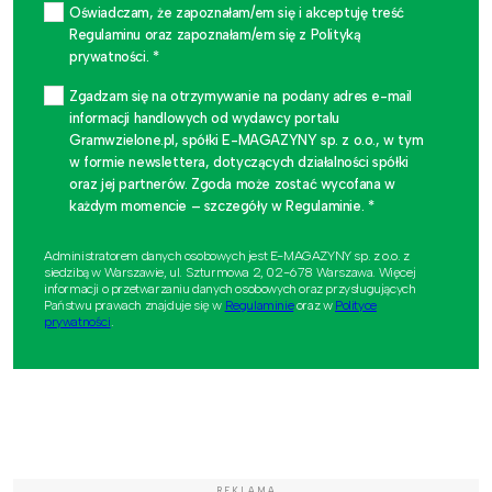
Oświadczam, że zapoznałam/em się i akceptuję treść
Regulaminu oraz zapoznałam/em się z Polityką
prywatności. *
Zgadzam się na otrzymywanie na podany adres e-mail
informacji handlowych od wydawcy portalu
Gramwzielone.pl, spółki E-MAGAZYNY sp. z o.o., w tym
w formie newslettera, dotyczących działalności spółki
oraz jej partnerów. Zgoda może zostać wycofana w
każdym momencie – szczegóły w Regulaminie. *
Administratorem danych osobowych jest E-MAGAZYNY sp. z o.o. z
siedzibą w Warszawie, ul. Szturmowa 2, 02-678 Warszawa. Więcej
informacji o przetwarzaniu danych osobowych oraz przysługujących
Państwu prawach znajduje się w
Regulaminie
oraz w
Polityce
prywatności
.
REKLAMA