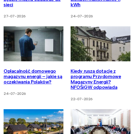
sieci
kWh
27-07-2026
24-07-2026
Opłacalność domowego
Kiedy ruszą dotacje z
magazynu energii – jakie są
programu Przydomowe
oczekiwania Polaków?
Magazyny Energii?
NFOŚiGW odpowiada
24-07-2026
22-07-2026