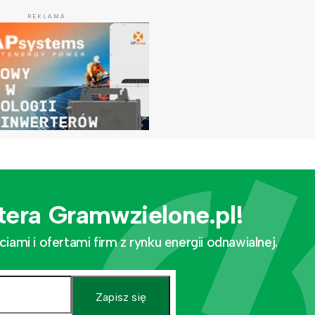
REKLAMA
tera Gramwzielone.pl!
mi i ofertami firm z rynku energii odnawialnej.
Zapisz się