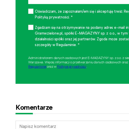
Oświadczam, że zapoznałam/em się i akceptuję treść Re
Polityką prywatności. *
Zgadzam się na otrzymywanie na podany adres e-mail i
Gramwzielone.pl, spółki E-MAGAZYNY sp. z o.o., w tym
działalności spółki oraz jej partnerów. Zgoda może zo
szczegóły w Regulaminie. *
Administratorem danych osobowych jest E-MAGAZYNY sp. z o.o. z si
Warszawa. Więcej informacji o przetwarzaniu danych osobowych oraz
Regulaminie
oraz w
Polityce prywatności
.
Komentarze