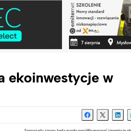
a ekoinwestycje w
Samorządy znowu będą mogły współfinansować inwestycje ek