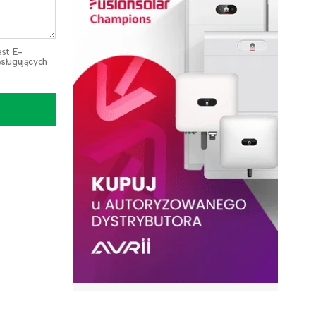
est E-
sługujących