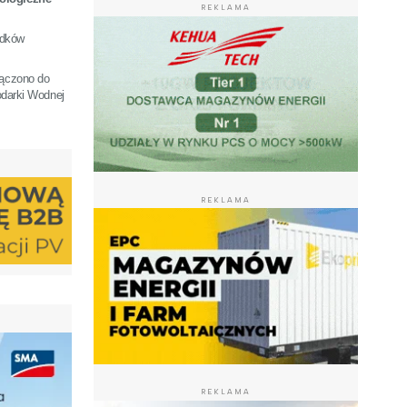
REKLAMA
odków
łączono do
darki Wodnej
REKLAMA
REKLAMA