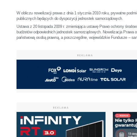
W obliczu nowelizacji prawa z dnia 1 stycznia 2010 roku, prywatne podmi
publicznych będących do dyspozycji jednostek samorządowych.
Ustawa z 20 listopada 2009 r. zmieniająca ustawę Prawo ochrony środow
budżetów odpowiednich jednostek samorządowych. Nowelizacja Prawa o
państwową osobą prawną, a poszczególne, wojewódzkie Fundusze – s
REKLAMA
REKLAMA