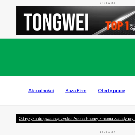
REKLAMA
Aktualności
Baza Firm
Oferty pracy
Od ryzyka do gwarancji zysku. Asona Energy zmienia zasady gry 
REKLAMA