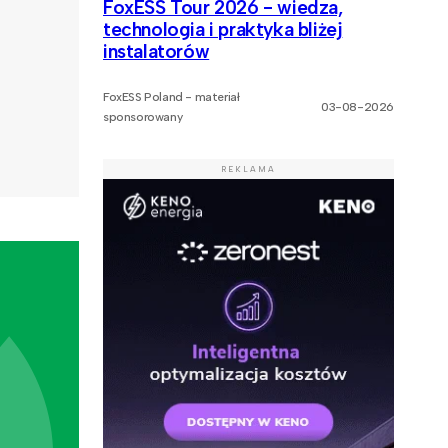
FoxESS Tour 2026 - wiedza,
technologia i praktyka bliżej
instalatorów
FoxESS Poland - materiał
03-08-2026
sponsorowany
REKLAMA