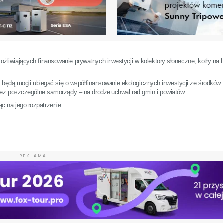
iwiających finansowanie prywatnych inwestycji w kolektory słoneczne, kotły na
 będą mogli ubiegać się o współfinansowanie ekologicznych inwestycji ze środków
ez poszczególne samorządy – na drodze uchwał rad gmin i powiatów.
ąc na jego rozpatrzenie.
REKLAMA