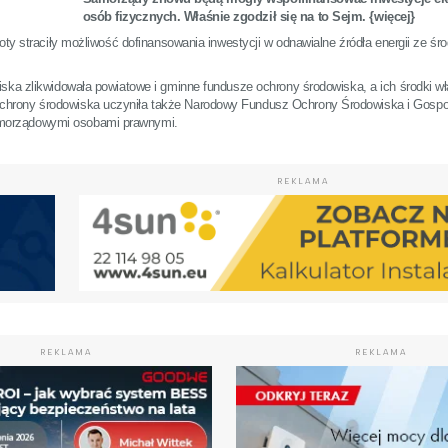
osób fizycznych. Właśnie zgodził się na to Sejm. {więcej}
oty straciły możliwość dofinansowania inwestycji w odnawialne źródła energii ze śr
iska zlikwidowała powiatowe i gminne fundusze ochrony środowiska, a ich środki w
chrony środowiska uczyniła także Narodowy Fundusz Ochrony Środowiska i Gospo
amorządowymi osobami prawnymi.
REKLAMA
REKLAMA
REKLAMA