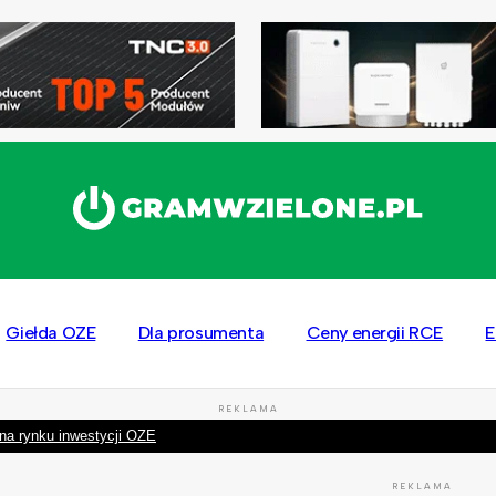
Giełda OZE
Dla prosumenta
Ceny energii RCE
E
REKLAMA
na rynku inwestycji OZE
REKLAMA