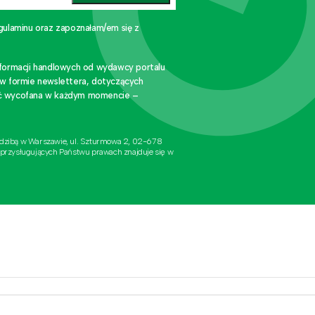
gulaminu oraz zapoznałam/em się z
nformacji handlowych od wydawcy portalu
 w formie newslettera, dotyczących
stać wycofana w każdym momencie –
edzibą w Warszawie, ul. Szturmowa 2, 02-678
 przysługujących Państwu prawach znajduje się w