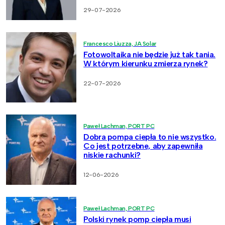
29-07-2026
Francesco Liuzza, JA Solar
Fotowoltaika nie będzie już tak tania.
W którym kierunku zmierza rynek?
22-07-2026
Paweł Lachman, PORT PC
Dobra pompa ciepła to nie wszystko.
Co jest potrzebne, aby zapewniła
niskie rachunki?
12-06-2026
Paweł Lachman, PORT PC
Polski rynek pomp ciepła musi