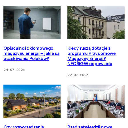
Opłacalność domowego
Kiedy ruszą dotacje z
magazynu energii – jakie są
programu Przydomowe
oczekiwania Polaków?
Magazyny Energii?
NFOŚiGW odpowiada
24-07-2026
22-07-2026
Czy rozporządzenie
Rząd zatwierdził nowe