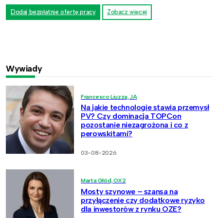
Dodaj bezpłatnie ofertę pracy
Zobacz więcej
Wywiady
Francesco Liuzza, JA
Na jakie technologie stawia przemysł
PV? Czy dominacja TOPCon
pozostanie niezagrożona i co z
perowskitami?
03-08-2026
Marta Głód, OX2
Mosty szynowe – szansa na
przyłączenie czy dodatkowe ryzyko
dla inwestorów z rynku OZE?