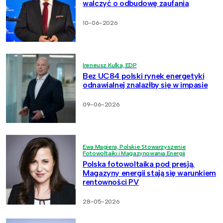
walczyć o odbudowę zaufania
10-06-2026
Ireneusz Kulka, EDP
Bez UC84 polski rynek energetyki
odnawialnej znalazłby się w impasie
09-06-2026
Ewa Magiera, Polskie Stowarzyszenie
Fotowoltaiki i Magazynowania Energii
Polska fotowoltaika pod presją.
Magazyny energii stają się warunkiem
rentowności PV
28-05-2026