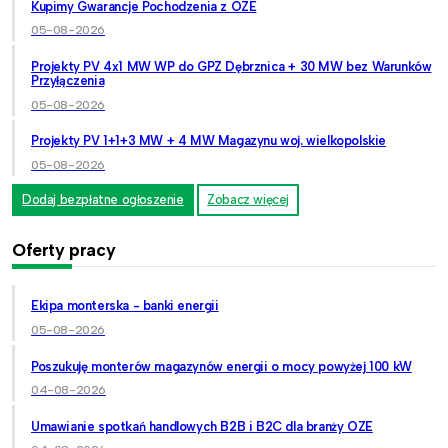
Kupimy Gwarancje Pochodzenia z OZE
05-08-2026
Projekty PV 4x1 MW WP do GPZ Dębrznica + 30 MW bez Warunków
Przyłączenia
05-08-2026
Projekty PV 1+1+3 MW + 4 MW Magazynu woj. wielkopolskie
05-08-2026
Dodaj bezpłatne ogłoszenie
Zobacz więcej
Oferty pracy
Ekipa monterska - banki energii
05-08-2026
Poszukuję monterów magazynów energii o mocy powyżej 100 kW
04-08-2026
Umawianie spotkań handlowych B2B i B2C dla branży OZE