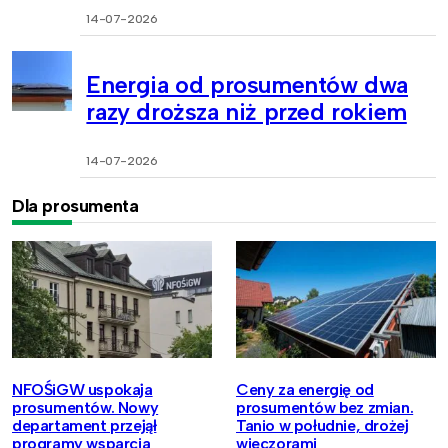
14-07-2026
Energia od prosumentów dwa
razy droższa niż przed rokiem
14-07-2026
Dla prosumenta
NFOŚiGW uspokaja
Ceny za energię od
prosumentów. Nowy
prosumentów bez zmian.
departament przejął
Tanio w południe, drożej
programy wsparcia
wieczorami