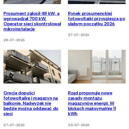
Prosument zgłosił 48 kW, a
Rynek prosumenckiej
wprowadzał 700 kW.
fotowoltaiki przyspiesza po
Operator sieci skontrolował
słabym początku 2026
mikroinstalacje
27-07-2026
28-07-2026
Grecja dopuści
Rząd proponuje nowe
fotowoltaikę i magazyn na
zasady montażu
balkonie. Nadwyżek nie
magazynów energii. W
będzie można oddawać do
blokach maksymalnie 11
sieci
kWh
27-07-2026
24-07-2026