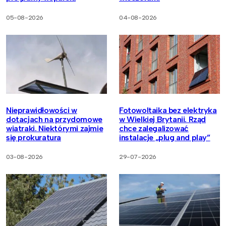
05-08-2026
04-08-2026
Nieprawidłowości w
Fotowoltaika bez elektryka
dotacjach na przydomowe
w Wielkiej Brytanii. Rząd
wiatraki. Niektórymi zajmie
chce zalegalizować
się prokuratura
instalacje „plug and play”
03-08-2026
29-07-2026