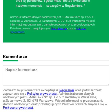
oraz jej partnerów. Zgoda może zostać wycofana w
każdym momencie – szczegóły w Regulaminie. *
Administratorem danych osobowych jest E-MAGAZYNY sp. z o.o. z
siedzibą w Warszawie, ul. Szturmowa 2, 02-678 Warszawa. Więcej
informacji o przetwarzaniu danych osobowych oraz przysługujących
Państwu prawach znajduje się w
Regulaminie
oraz w
Polityce
prywatności
.
Komentarze
Zamieszczając komentarz akceptujesz
Regulamin
oraz potwierdzasz
zapoznanie się z
Polityką prywatności
. Administratorem danych
osobowych jest E-MAGAZYNY sp. z o.o. z siedzibą w Warszawie,
ul.Szturmowa 2, 02-678 Warszawa. Więcej informacji o przetwarzaniu
danych osobowych oraz przysługujących Państwu prawach znajduje się w
Polityce prywatności
.