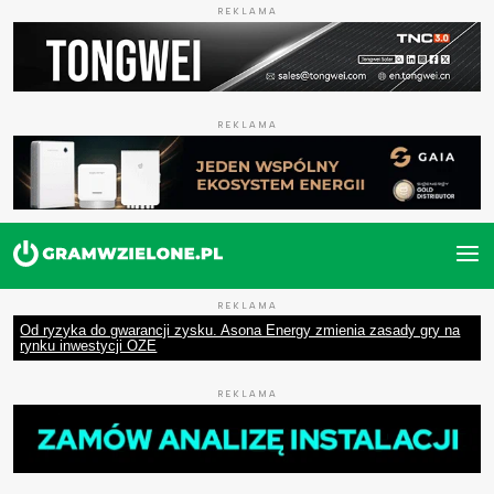
REKLAMA
REKLAMA
REKLAMA
Od ryzyka do gwarancji zysku. Asona Energy zmienia zasady gry na
rynku inwestycji OZE
REKLAMA