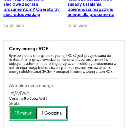
sieciowe zagraża
zasady ustalania
prosumentom? Operatorzy
pojemności magazynu
sieci odpowiadają
energii dla prosumenta
20-07-2026
15-07-2026
Ceny energii RCE
Rynkowa cena energii elektrycznej (RCE) jest przyjmowana do
rozliczeń energii wprowadzanej do sieci przez prosumentów
objętych systemem net-billing, przy czym niektórzy prosumenci w
net-billingu mogą być rozliczani po miesięcznej rynkowej cenie
energii elektrycznej (RCEm) będącej średnią ważoną z cen RCE.
Aktualna cena energii
zł/MWh
Cena netto (bez VAT)
Skala
15 minut
1 Godzina