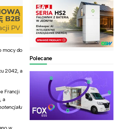
 o mocy do
Polecane
ku 2042, a
e Francji
, a
potencjału
dano w