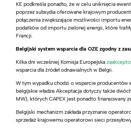
KE podkreśla ponadto, że w celu uniknięcia ewent
poprzez subsydia oferowane krajowym producento
połączenia zwiększające możliwości importu ene
podatków od importu zielonej energii, które tra
Francji.
Belgijski system wsparcia dla OZE zgodny z za
Kilka dni wcześniej Komisja Europejska
zaakcept
wsparcia dla źródeł odnawialnych w Belgii.
W tym wypadku chodzi o wsparcie producentów en
belgijskie władze. Akceptacja dotyczy także dwó
MW), których CAPEX jest ponadto finansowany ze
Belgijski mechanizm zakłada przyznanie operator
sprzedaż krajowemu operatorowi sieci przesyłowyc