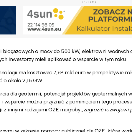
REKLAMA
acji biogazowych o mocy do 500 kW, elektrowni wodnych
ych inwestorzy mieli aplikować o wsparcie w tym roku.
chnologii ma kosztować 7,68 mld euro w perspektywie ro
ć o około 2,15 GW.
cia dla geotermii, potencjał projektów geotermalnych w
ę i wsparcie można przyznać z pominięciem tego procesu
cji z innymi rodzajami OZE mogłoby
„zagrozić rozwojowi 
cznymi w zakresie pomocy publicznej dla OZE, które wy