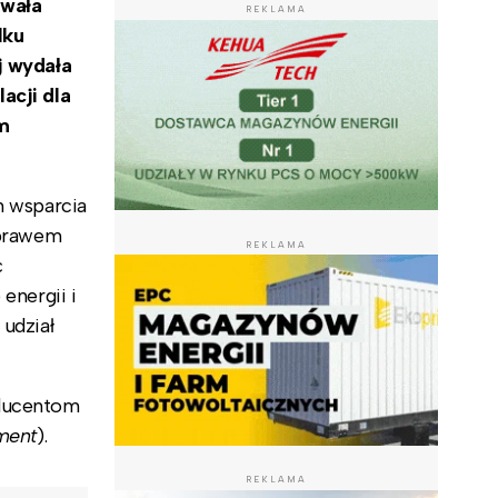
owała
REKLAMA
lku
j wydała
acji dla
rm
m wsparcia
 prawem
REKLAMA
ć
energii i
 udział
oducentom
ment
).
REKLAMA