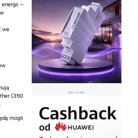
 energii –
 w
E we
ów
mują
REKLAMA
rther (350
.
będą mogli