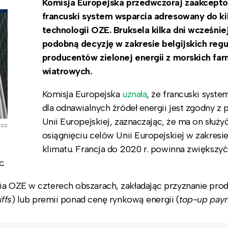
Komisja Europejska przedwczoraj zaakcept
francuski system wsparcia adresowany do ki
technologii OZE. Bruksela kilka dni wcześnie
podobną decyzję w zakresie belgijskich regul
producentów zielonej energii z morskich fa
wiatrowych.
Komisja Europejska
uznała
, że francuski syste
dla odnawialnych źródeł energii jest zgodny z
Unii Europejskiej, zaznaczając, że ma on służy
r cc
osiągnięciu celów Unii Europejskiej w zakresie 
klimatu. Francja do 2020 r. powinna zwiększyć
c.
cia OZE w czterech obszarach, zakładając przyznanie pr
iffs
) lub premii ponad cenę rynkową energii (
top-up pay