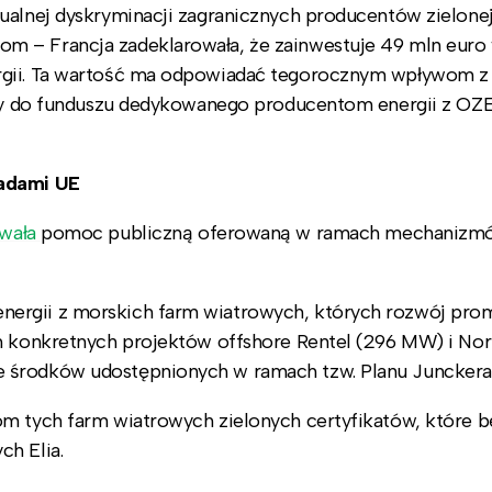
ualnej dyskryminacji zagranicznych producentów zielonej
m – Francja zadeklarowała, że zainwestuje 49 mln euro
rgii. Ta wartość ma odpowiadać tegorocznym wpływom z
fiły do funduszu dedykowanego producentom energii z OZ
sadami UE
owała
pomoc publiczną oferowaną w ramach mechanizm
ergii z morskich farm wiatrowych, których rozwój pro
ch konkretnych projektów offshore Rentel (296 MW) i No
 środków udostępnionych w ramach tzw. Planu Junckera
om tych farm wiatrowych zielonych certyfikatów, które 
h Elia.