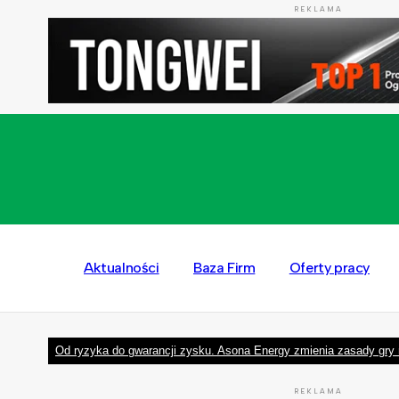
REKLAMA
Aktualności
Baza Firm
Oferty pracy
Od ryzyka do gwarancji zysku. Asona Energy zmienia zasady gry 
REKLAMA