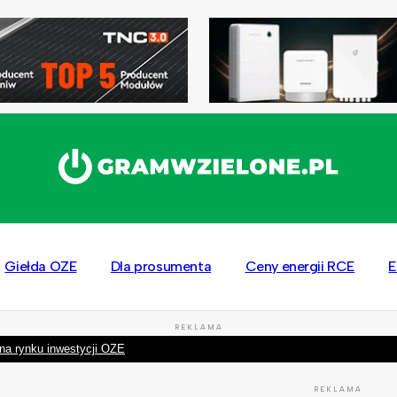
Giełda OZE
Dla prosumenta
Ceny energii RCE
E
REKLAMA
na rynku inwestycji OZE
REKLAMA