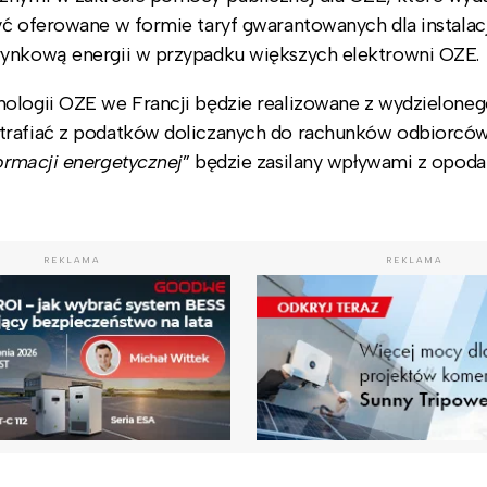
yć oferowane w formie taryf gwarantowanych dla instalac
rynkową energii w przypadku większych elektrowni OZE.
nologii OZE we Francji będzie realizowane z wydzielone
 trafiać z podatków doliczanych do rachunków odbiorcó
ormacji energetycznej
” będzie zasilany wpływami z opod
REKLAMA
REKLAMA