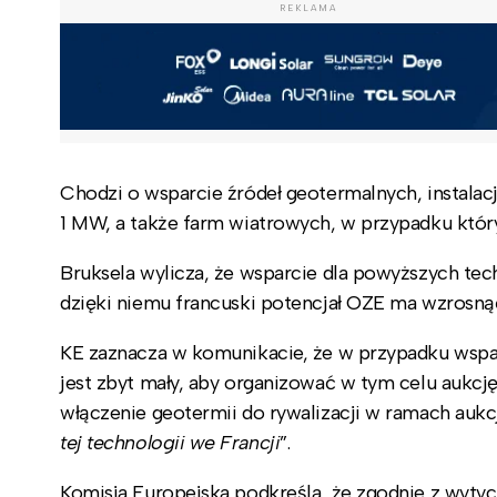
REKLAMA
Chodzi o wsparcie źródeł geotermalnych, instal
1 MW, a także farm wiatrowych, w przypadku któr
Bruksela wylicza, że wsparcie dla powyższych te
dzięki niemu francuski potencjał OZE ma wzrosną
KE zaznacza w komunikacie, że w przypadku wspar
jest zbyt mały, aby organizować w tym celu aukcj
włączenie geotermii do rywalizacji w ramach auk
tej technologii we Francji
”.
Komisja Europejska podkreśla, że zgodnie z wyty