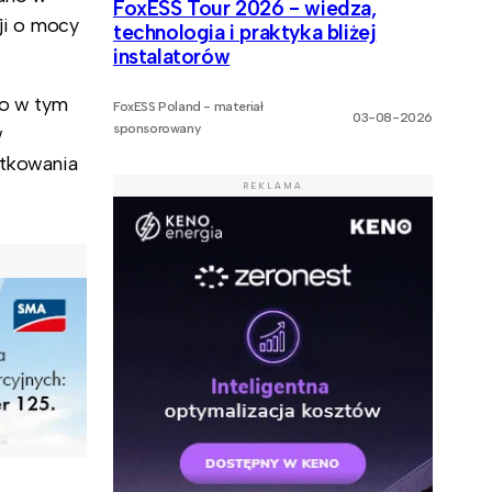
FoxESS Tour 2026 - wiedza,
ji o mocy
technologia i praktyka bliżej
instalatorów
go w tym
FoxESS Poland - materiał
03-08-2026
sponsorowany
w
atkowania
REKLAMA