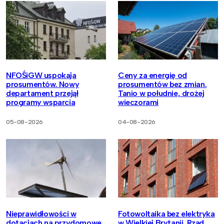
NFOŚiGW uspokaja
Ceny za energię od
prosumentów. Nowy
prosumentów bez zmian.
departament przejął
Tanio w południe, drożej
programy wsparcia
wieczorami
05-08-2026
04-08-2026
Nieprawidłowości w
Fotowoltaika bez elektryka
dotacjach na przydomowe
w Wielkiej Brytanii. Rząd