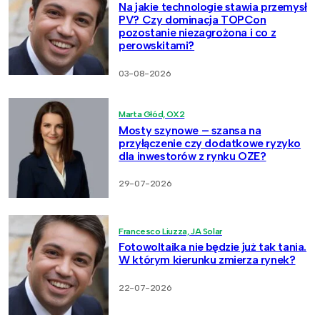
Na jakie technologie stawia przemysł
PV? Czy dominacja TOPCon
pozostanie niezagrożona i co z
perowskitami?
03-08-2026
Marta Głód, OX2
Mosty szynowe – szansa na
przyłączenie czy dodatkowe ryzyko
dla inwestorów z rynku OZE?
29-07-2026
Francesco Liuzza, JA Solar
Fotowoltaika nie będzie już tak tania.
W którym kierunku zmierza rynek?
22-07-2026