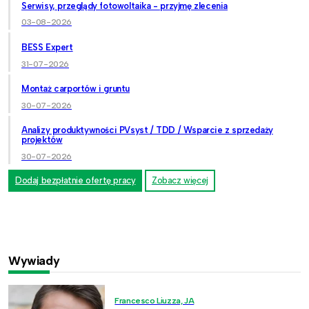
Serwisy, przeglądy fotowoltaika - przyjmę zlecenia
03-08-2026
BESS Expert
31-07-2026
Montaż carportów i gruntu
30-07-2026
Analizy produktywności PVsyst / TDD / Wsparcie z sprzedaży
projektów
30-07-2026
Dodaj bezpłatnie ofertę pracy
Zobacz więcej
Wywiady
Francesco Liuzza, JA