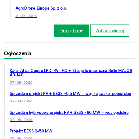
AgroDrone Europe Sp. z o.o.
13-07-2026
Dodaj firmę
Zobacz więcej
Ogłoszenia
Kafar Atlas Copco LPD-RV -HD + Stacja hydrauliczna Belle MAJOR
40-140
07-08-2026
Sprzedam projekt PV + BESS ~5,5 MW – woj. kujawsko-pomorskie
07-08-2026
Sprzedam hybrydowy projekt PV + BESS ~80 MW – woj. opolskie
07-08-2026
Projekt BESS 2-50 MW
07-08-2026