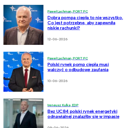
Paweł Lachman, PORT PC
Dobra pompa ciepła to nie wszystko.
Co jest potrzebne, aby zapewniła
niskie rachunki?
12-06-2026
Paweł Lachman, PORT PC
Polski rynek pomp ciepła musi
walczyć o odbudowę zaufania
10-06-2026
Ireneusz Kulka, EDP
Bez UC84 polski rynek energetyki
odnawialnej znalazłby się w impasie
09-06-2026