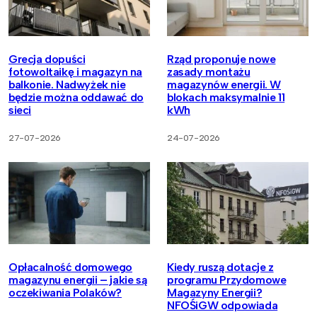
Grecja dopuści
Rząd proponuje nowe
fotowoltaikę i magazyn na
zasady montażu
balkonie. Nadwyżek nie
magazynów energii. W
będzie można oddawać do
blokach maksymalnie 11
sieci
kWh
27-07-2026
24-07-2026
Opłacalność domowego
Kiedy ruszą dotacje z
magazynu energii – jakie są
programu Przydomowe
oczekiwania Polaków?
Magazyny Energii?
NFOŚiGW odpowiada