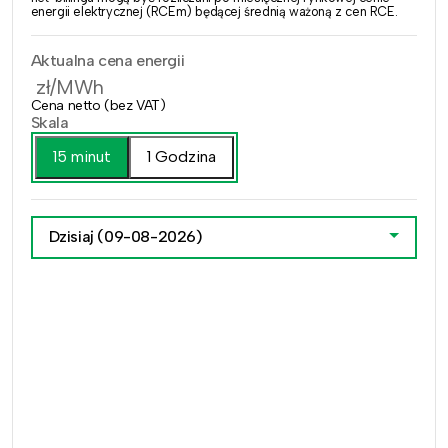
energii elektrycznej (RCEm) będącej średnią ważoną z cen RCE.
Aktualna cena energii
zł/MWh
Cena netto (bez VAT)
Skala
15 minut
1 Godzina
Dzisiaj
(09-08-2026)