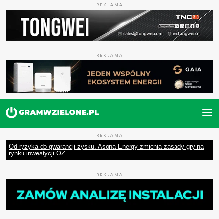
REKLAMA
REKLAMA
REKLAMA
Od ryzyka do gwarancji zysku. Asona Energy zmienia zasady gry na
rynku inwestycji OZE
REKLAMA