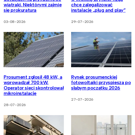
wiatraki. Niektórymi zajmie
chce zalegalizować
się prokuratura
instalacje „plug and play”
03-08-2026
29-07-2026
Prosument zgłosił 48 kW, a
Rynek prosumenckiej
wprowadzał 700 kW.
fotowoltaiki przyspiesza po
Operator sieci skontrolował
słabym początku 2026
mikroinstalacje
27-07-2026
28-07-2026