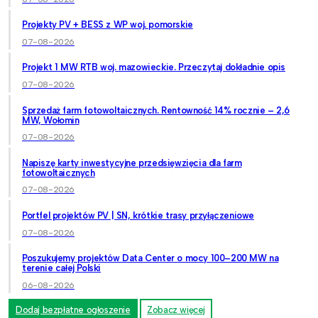
Projekty PV + BESS z WP woj. pomorskie
07-08-2026
Projekt 1 MW RTB woj. mazowieckie. Przeczytaj dokładnie opis
07-08-2026
Sprzedaż farm fotowoltaicznych. Rentowność 14% rocznie – 2,6
MW, Wołomin
07-08-2026
Napiszę karty inwestycyjne przedsięwzięcia dla farm
fotowoltaicznych
07-08-2026
Portfel projektów PV | SN, krótkie trasy przyłączeniowe
07-08-2026
Poszukujemy projektów Data Center o mocy 100–200 MW na
terenie całej Polski
06-08-2026
Dodaj bezpłatne ogłoszenie
Zobacz więcej