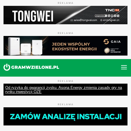
REKLAMA
REKLAMA
REKLAMA
Od ryzyka do gwarancji zysku. Asona Energy zmienia zasady gry na
rynku inwestycji OZE
REKLAMA