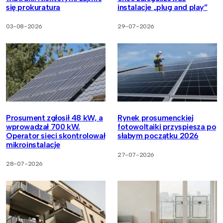
się prokuratura
instalacje „plug and play”
03-08-2026
29-07-2026
Prosument zgłosił 48 kW, a
Rynek prosumenckiej
wprowadzał 700 kW.
fotowoltaiki przyspiesza po
Operator sieci skontrolował
słabym początku 2026
mikroinstalacje
27-07-2026
28-07-2026