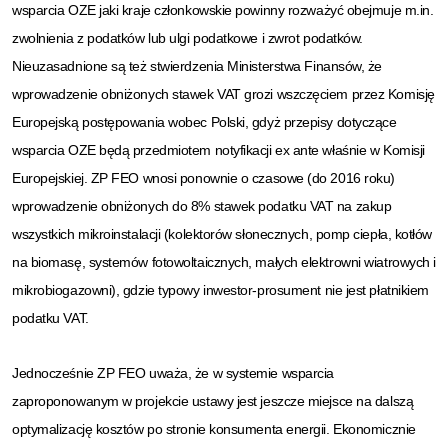
wsparcia OZE jaki kraje członkowskie powinny rozważyć obejmuje m.in.
zwolnienia z podatków lub ulgi podatkowe i zwrot podatków.
Nieuzasadnione są też stwierdzenia Ministerstwa Finansów, że
wprowadzenie obniżonych stawek VAT grozi wszczęciem przez Komisję
Europejską postępowania wobec Polski, gdyż przepisy dotyczące
wsparcia OZE będą przedmiotem notyfikacji ex ante właśnie w Komisji
Europejskiej. ZP FEO wnosi ponownie o czasowe (do 2016 roku)
wprowadzenie obniżonych do 8% stawek podatku VAT na zakup
wszystkich mikroinstalacji (kolektorów słonecznych, pomp ciepła, kotłów
na biomasę, systemów fotowoltaicznych, małych elektrowni wiatrowych i
mikrobiogazowni), gdzie typowy inwestor-prosument nie jest płatnikiem
podatku VAT.
Jednocześnie ZP FEO uważa, że w systemie wsparcia
zaproponowanym w projekcie ustawy jest jeszcze miejsce na dalszą
optymalizację kosztów po stronie konsumenta energii. Ekonomicznie