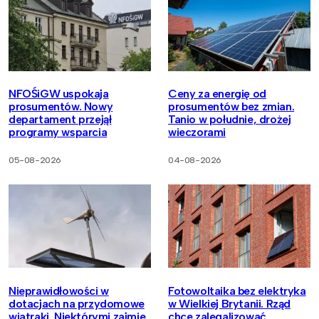
NFOŚiGW uspokaja
Ceny za energię od
prosumentów. Nowy
prosumentów bez zmian.
departament przejął
Tanio w południe, drożej
programy wsparcia
wieczorami
05-08-2026
04-08-2026
Nieprawidłowości w
Fotowoltaika bez elektryka
dotacjach na przydomowe
w Wielkiej Brytanii. Rząd
wiatraki. Niektórymi zajmie
chce zalegalizować