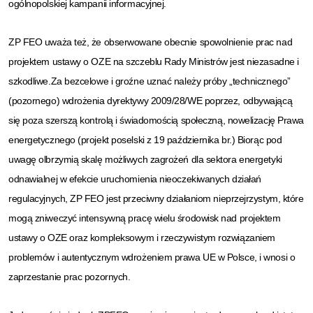
ogólnopolskiej kampanii informacyjnej.
ZP FEO uważa też, że obserwowane obecnie spowolnienie prac nad
projektem ustawy o OZE na szczeblu Rady Ministrów jest niezasadne i
szkodliwe.Za bezcelowe i groźne uznać należy próby „technicznego”
(pozornego) wdrożenia dyrektywy 2009/28/WE poprzez, odbywającą
się poza szerszą kontrolą i świadomością społeczną, nowelizację Prawa
energetycznego (projekt poselski z 19 października br.) Biorąc pod
uwagę olbrzymią skalę możliwych zagrożeń dla sektora energetyki
odnawialnej w efekcie uruchomienia nieoczekiwanych działań
regulacyjnych, ZP FEO jest przeciwny działaniom nieprzejrzystym, które
mogą zniweczyć intensywną pracę wielu środowisk nad projektem
ustawy o OZE oraz kompleksowym i rzeczywistym rozwiązaniem
problemów i autentycznym wdrożeniem prawa UE w Polsce, i wnosi o
zaprzestanie prac pozornych.