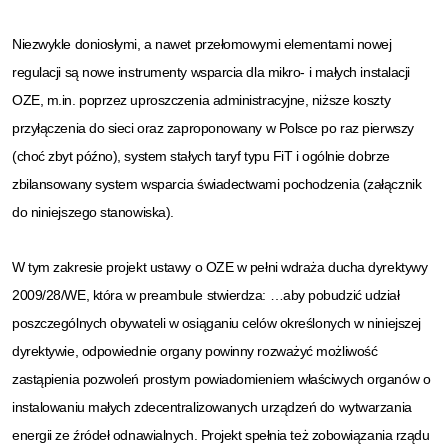
Niezwykle doniosłymi, a nawet przełomowymi elementami nowej
regulacji są nowe instrumenty wsparcia dla mikro- i małych instalacji
OZE, m.in. poprzez uproszczenia administracyjne, niższe koszty
przyłączenia do sieci oraz zaproponowany w Polsce po raz pierwszy
(choć zbyt późno), system stałych taryf typu FiT i ogólnie dobrze
zbilansowany system wsparcia świadectwami pochodzenia (załącznik
do niniejszego stanowiska).
W tym zakresie projekt ustawy o OZE w pełni wdraża ducha dyrektywy
2009/28/WE, która w preambule stwierdza: …aby pobudzić udział
poszczególnych obywateli w osiąganiu celów określonych w niniejszej
dyrektywie, odpowiednie organy powinny rozważyć możliwość
zastąpienia pozwoleń prostym powiadomieniem właściwych organów o
instalowaniu małych zdecentralizowanych urządzeń do wytwarzania
energii ze źródeł odnawialnych. Projekt spełnia też zobowiązania rządu