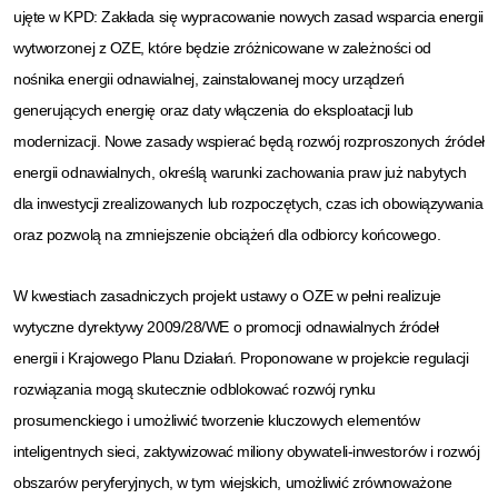
ujęte w KPD: Zakłada się wypracowanie nowych zasad wsparcia energii
wytworzonej z OZE, które będzie zróżnicowane w zależności od
nośnika energii odnawialnej, zainstalowanej mocy urządzeń
generujących energię oraz daty włączenia do eksploatacji lub
modernizacji. Nowe zasady wspierać będą rozwój rozproszonych źródeł
energii odnawialnych, określą warunki zachowania praw już nabytych
dla inwestycji zrealizowanych lub rozpoczętych, czas ich obowiązywania
oraz pozwolą na zmniejszenie obciążeń dla odbiorcy końcowego.
W kwestiach zasadniczych projekt ustawy o OZE w pełni realizuje
wytyczne dyrektywy 2009/28/WE o promocji odnawialnych źródeł
energii i Krajowego Planu Działań. Proponowane w projekcie regulacji
rozwiązania mogą skutecznie odblokować rozwój rynku
prosumenckiego i umożliwić tworzenie kluczowych elementów
inteligentnych sieci, zaktywizować miliony obywateli-inwestorów i rozwój
obszarów peryferyjnych, w tym wiejskich, umożliwić zrównoważone