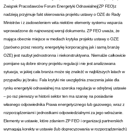
Związek Pracodawców Forum Energetyki Odnawialnej(ZP FEO)z
nadzieją przyjmuje fakt skierowania projektu ustawy o OZE do Rady
Ministrów i z zadowoleniem wita niektóre elementy systemu wsparcia
wprowadzone do najnowszej wersji dokumentu. ZP FEO uważa, że
mająca obecnie miejsce w mediach krytyka projektu ustawy o OZE
(zarówno przez resorty, energetykę korporacyjną jak i samą branżę
OZE) jest nazbyt jednostronna i niekonstruktywna. Niemalże całkowicie
pomijane są dobre strony projektu regulacji i nie jest analizowana
sytuacja, w jakiej cała branża może się znaleźć w najbliższych latach w
przypadku jej braku. Fala krytyki nie uwzględnia znaczenia jakie dla
rynku energetyki odnawialnej ma szeroka regulacja w odrębnej ustawie
– po raz pierwszy w historii sektor ten ma szansę na posiadanie
własnego odpowiednika Prawa energetycznego lub gazowego, wraz z
rozporządzeniami i jednostkami odpowiedzialnymi za jego wdrażanie.
Elementy w ustawie, które zdaniem ZP FEO i organizacji partnerskich
wymagają korekty w ustawie (lub doprecyzowania w rozporządzeniach)