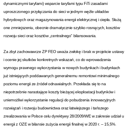
dynamicznymi taryfami) wsparcie taryfami typu FiTi zasadami
uproszczonego przyłączania do sieci w jednym węźle układów
hybrydowych oraz magazynowania energii elektrycznej i ciepła. Służą
one zmniejszeniu, obecnie dramatycznie szybko rosnących, kosztów
rozwoju sieci oraz kosztów „centralnego” bilansowania.
Za zbyt zachowawcze ZP FEO uważa zwłokę i brak w projekcie ustawy
i ocenie jej skutków konkretnych wskazań, co do wprowadzenia
wymogu prawnego wykorzystania w nowych budynkach i budynkach
już istniejących poddawanych generalnemu remontowi minimalnego
poziomu energii ze źródeł odnawialnych. Przekłada się to na
niepotrzebnie narastające koszty bieżącej eksploatacji budynków i
uniemożliwi wykorzystanie regulacji do pobudzenia innowacyjnych
rozwiązań i rozwoju budownictwa oraz łatwiejszego i tańszego
zrealizowania w Polsce celu dyrektywy 28/2009/WE w zakresie udział u
energii z OZE w bilansie zużycia energii finalnej w 2020 r. – 15,5%.