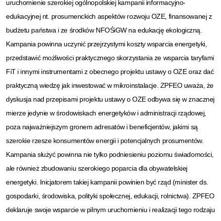
uruchomienie szerokiej ogólnopolskiej kampanii informacyjno-
edukacyjnej nt. prosumenckich aspektów rozwoju OZE, finansowanej z
budżetu państwa i ze środków NFOŚiGW na edukację ekologiczną.
Kampania powinna uczynić przejrzystymi koszty wsparcia energetyki,
przedstawić możliwości praktycznego skorzystania ze wsparcia taryfami
FiT i innymi instrumentami z obecnego projektu ustawy o OZE oraz dać
praktyczną wiedzę jak inwestować w mikroinstalacje. ZPFEO uważa, że
dyskusja nad przepisami projektu ustawy o OZE odbywa się w znacznej
mierze jedynie w środowiskach energetyków i administracji rządowej,
poza najważniejszym gronem adresatów i beneficjentów, jakimi są
szerokie rzesze konsumentów energii i potencjalnych prosumentów.
Kampania służyć powinna nie tylko podniesieniu poziomu świadomości,
ale również zbudowaniu szerokiego poparcia dla obywatelskiej
energetyki. Inicjatorem takiej kampanii powinien być rząd (minister ds.
gospodarki, środowiska, polityki społecznej, edukacji, rolnictwa). ZPFEO
deklaruje swoje wsparcie w pilnym uruchomieniu i realizacji tego rodzaju