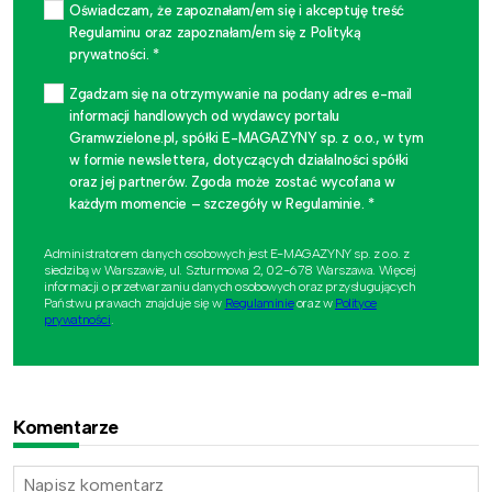
Oświadczam, że zapoznałam/em się i akceptuję treść
Regulaminu oraz zapoznałam/em się z Polityką
prywatności. *
Zgadzam się na otrzymywanie na podany adres e-mail
informacji handlowych od wydawcy portalu
Gramwzielone.pl, spółki E-MAGAZYNY sp. z o.o., w tym
w formie newslettera, dotyczących działalności spółki
oraz jej partnerów. Zgoda może zostać wycofana w
każdym momencie – szczegóły w Regulaminie. *
Administratorem danych osobowych jest E-MAGAZYNY sp. z o.o. z
siedzibą w Warszawie, ul. Szturmowa 2, 02-678 Warszawa. Więcej
informacji o przetwarzaniu danych osobowych oraz przysługujących
Państwu prawach znajduje się w
Regulaminie
oraz w
Polityce
prywatności
.
Komentarze