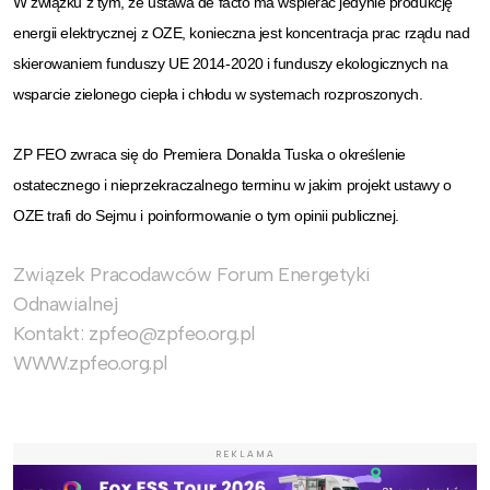
W związku z tym, że ustawa de facto ma wspierać jedynie produkcję
energii elektrycznej z OZE, konieczna jest koncentracja prac rządu nad
skierowaniem funduszy UE 2014-2020 i funduszy ekologicznych na
wsparcie zielonego ciepła i chłodu w systemach rozproszonych.
ZP FEO zwraca się do Premiera Donalda Tuska o określenie
ostatecznego i nieprzekraczalnego terminu w jakim projekt ustawy o
OZE trafi do Sejmu i poinformowanie o tym opinii publicznej.
Związek Pracodawców Forum Energetyki
Odnawialnej
Kontakt: zpfeo@zpfeo.org.pl
WWW.zpfeo.org.pl
REKLAMA