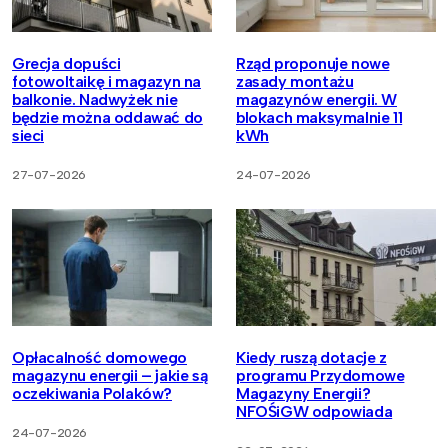
Grecja dopuści
Rząd proponuje nowe
fotowoltaikę i magazyn na
zasady montażu
balkonie. Nadwyżek nie
magazynów energii. W
będzie można oddawać do
blokach maksymalnie 11
sieci
kWh
27-07-2026
24-07-2026
Opłacalność domowego
Kiedy ruszą dotacje z
magazynu energii – jakie są
programu Przydomowe
oczekiwania Polaków?
Magazyny Energii?
NFOŚiGW odpowiada
24-07-2026