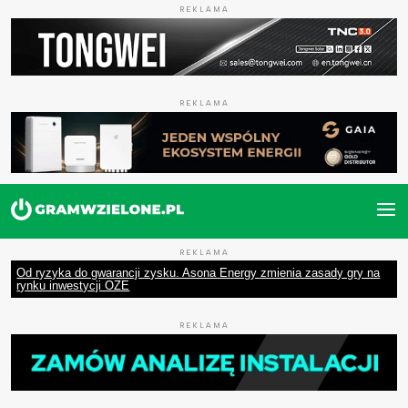
REKLAMA
REKLAMA
REKLAMA
Od ryzyka do gwarancji zysku. Asona Energy zmienia zasady gry na
rynku inwestycji OZE
REKLAMA