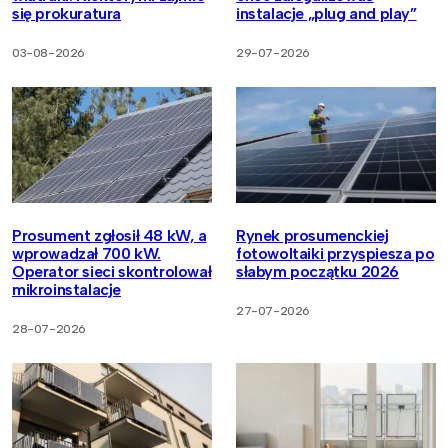
się prokuratura
instalacje „plug and play”
03-08-2026
29-07-2026
Prosument zgłosił 48 kW, a
Rynek prosumenckiej
wprowadzał 700 kW.
fotowoltaiki przyspiesza po
Operator sieci skontrolował
słabym początku 2026
mikroinstalacje
27-07-2026
28-07-2026