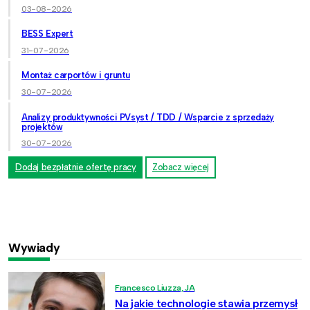
03-08-2026
BESS Expert
31-07-2026
Montaż carportów i gruntu
30-07-2026
Analizy produktywności PVsyst / TDD / Wsparcie z sprzedaży
projektów
30-07-2026
Dodaj bezpłatnie ofertę pracy
Zobacz więcej
Wywiady
Francesco Liuzza, JA
Na jakie technologie stawia przemysł