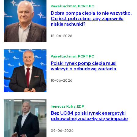
Paweł Lachman, PORT PC
Dobra pompa ciepła to nie wszystko.
Co jest potrzebne, aby zapewniła
niskie rachunki?
12-06-2026
Paweł Lachman, PORT PC
Polski rynek pomp ciepła musi
walczyć o odbudowę zaufania
10-06-2026
Ireneusz Kulka, EDP
Bez UC84 polski rynek energetyki
odnawialnej znalazłby się w impasie
09-06-2026