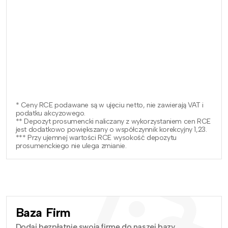
* Ceny RCE podawane są w ujęciu netto, nie zawierają VAT i
podatku akcyzowego.
** Depozyt prosumencki naliczany z wykorzystaniem cen RCE
jest dodatkowo powiększany o współczynnik korekcyjny 1,23.
*** Przy ujemnej wartości RCE wysokość depozytu
prosumenckiego nie ulega zmianie.
Baza Firm
Dodaj bezpłatnie swoją firmę do naszej bazy