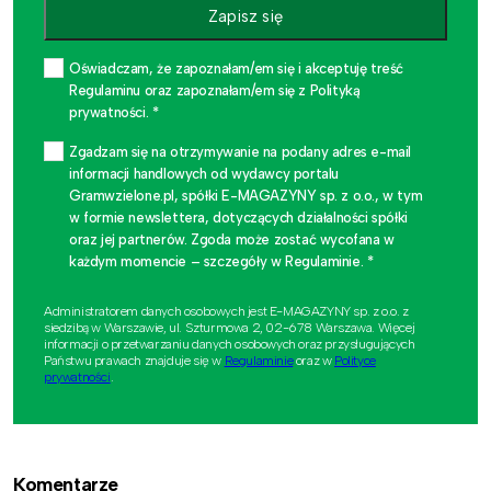
Zapisz się
Oświadczam, że zapoznałam/em się i akceptuję treść
Regulaminu oraz zapoznałam/em się z Polityką
prywatności. *
Zgadzam się na otrzymywanie na podany adres e-mail
informacji handlowych od wydawcy portalu
Gramwzielone.pl, spółki E-MAGAZYNY sp. z o.o., w tym
w formie newslettera, dotyczących działalności spółki
oraz jej partnerów. Zgoda może zostać wycofana w
każdym momencie – szczegóły w Regulaminie. *
Administratorem danych osobowych jest E-MAGAZYNY sp. z o.o. z
siedzibą w Warszawie, ul. Szturmowa 2, 02-678 Warszawa. Więcej
informacji o przetwarzaniu danych osobowych oraz przysługujących
Państwu prawach znajduje się w
Regulaminie
oraz w
Polityce
prywatności
.
Komentarze