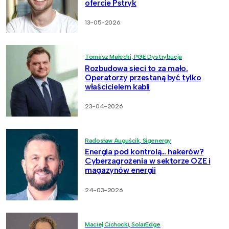
ofercie Pstryk
13-05-2026
Tomasz Małecki, PGE Dystrybucja
Rozbudowa sieci to za mało.
Operatorzy przestaną być tylko
właścicielem kabli
23-04-2026
Radosław Auguścik, Sigenergy
Energia pod kontrolą… hakerów?
Cyberzagrożenia w sektorze OZE i
magazynów energii
24-03-2026
Maciej Cichocki, SolarEdge