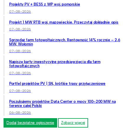
Projekty PV + BESS z WP woj. pomorskie
07-08-2026
Projekt 1 MW RTB woj. mazowieckie. Przeczytaj dokładnie opis
07-08-2026
Sprzedaż farm fotowoltaicznych. Rentowność 14% rocznie – 2,6
MW, Wołomin
07-08-2026
Napiszę karty inwestycyjne przedsięwzięcia dla farm
fotowoltaicznych
07-08-2026
Portfel projektów PV | SN, krótkie trasy przyłączeniowe
07-08-2026
Poszukujemy projektów Data Center o mocy 100–200 MW na
terenie całej Polski
06-08-2026
Dodaj bezpłatne ogłoszenie
Zobacz więcej