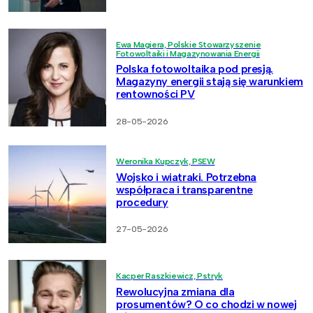
Ewa Magiera, Polskie Stowarzyszenie
Fotowoltaiki i Magazynowania Energii
Polska fotowoltaika pod presją.
Magazyny energii stają się warunkiem
rentowności PV
28-05-2026
Weronika Kupczyk, PSEW
Wojsko i wiatraki. Potrzebna
współpraca i transparentne
procedury
27-05-2026
Kacper Raszkiewicz, Pstryk
Rewolucyjna zmiana dla
prosumentów? O co chodzi w nowej