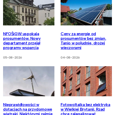
NFOŚiGW uspokaja
Ceny za energię od
prosumentów. Nowy
prosumentów bez zmian.
departament przejął
Tanio w południe, drożej
programy wsparcia
wieczorami
05-08-2026
04-08-2026
Nieprawidłowości w
Fotowoltaika bez elektryka
dotacjach na przydomowe
w Wielkiej Brytanii. Rząd
wiatraki. Niektórymi zajmie
chce zalegalizować