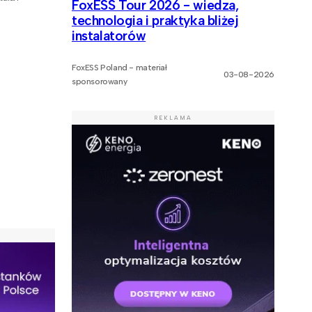
FoxESS Tour 2026 - wiedza,
technologia i praktyka bliżej
instalatorów
FoxESS Poland - materiał
03-08-2026
sponsorowany
REKLAMA