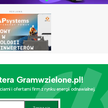
REKLAMA
tera Gramwzielone.pl!
mi i ofertami firm z rynku energii odnawialnej.
Zapisz się