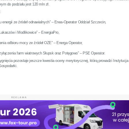
órym do podziału jest 120 mln zł.
o:
u energii ze źródeł odnawialnych” – Enea-Operator Oddział Szczecin,
 Łukaszów i Modlikowice” – EnergiaPro,
enia odbioru mocy ze źródeł OZE” – Energa Operator,
rzyłączenia farm wiatrowych Słupsk oraz Potęgowo” – PSE Operator.
gnięcia pozostaje jeszcze kwestia oceny merytorycznej, którą prowadzi Instytucja
Gospodarki.
REKLAMA