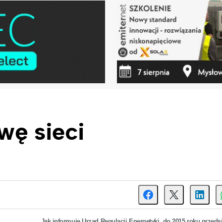
wę sieci
Jak informuje Urząd Regulacji Energetyki, do 2015 roku przeds