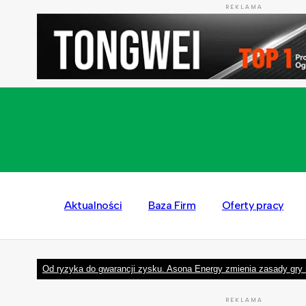
REKLAMA
Aktualności
Baza Firm
Oferty pracy
Od ryzyka do gwarancji zysku. Asona Energy zmienia zasady gry 
REKLAMA