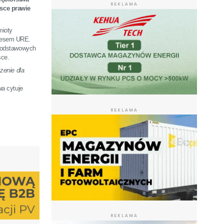
REKLAMA
lsce prawie
mioty
rezesem URE.
 podstawowych
sce.
zenie dla
a cytuje
REKLAMA
REKLAMA