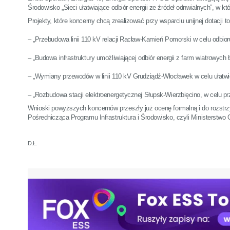
Środowisko „Sieci ułatwiające odbiór energii ze źródeł odnwialnych”, w kt
Projekty, które koncerny chcą zrealizować przy wsparciu unijnej dotacji t
– „Przebudowa linii 110 kV relacji Racław-Kamień Pomorski w celu odbior
– „Budowa infrastruktury umożliwiającej odbiór energii z farm wiatrowych
– „Wymiany przewodów w linii 110 kV Grudziądź-Włocławek w celu ułatwi
– „Rozbudowa stacji elektroenergetycznej Słupsk-Wierzbięcino, w celu p
Wnioski powyższych koncernów przeszły już ocenę formalną i do rozstrzy
Pośrednicząca Programu Infrastruktura i Środowisko, czyli Ministerstwo 
D.Ł.