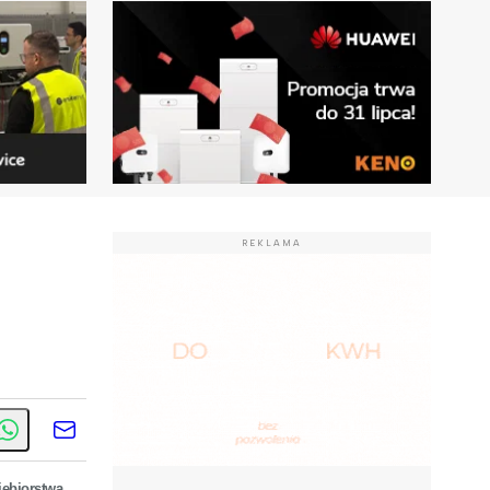
REKLAMA
iębiorstwa