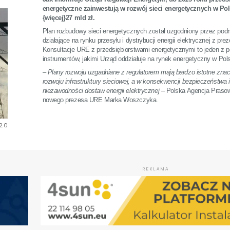
energetyczne zainwestują w rozwój sieci energetycznych w Po
{więcej}27 mld zł.
Plan rozbudowy sieci energetycznych został uzgodniony przez pod
działające na rynku przesyłu i dystrybucji energii elektrycznej z p
Konsultacje URE z przedsiębiorstwami energetycznymi to jeden z
instrumentów, jakimi Urząd oddziałuje na rynek energetyczny w Pol
–
Plany rozwoju uzgadniane z regulatorem mają bardzo istotne znac
rozwoju infrastruktury sieciowej, a w konsekwencji bezpieczeństwa i
niezawodności dostaw energii elektrycznej
– Polska Agencja Prasow
nowego prezesa URE Marka Woszczyka.
2.0
REKLAMA