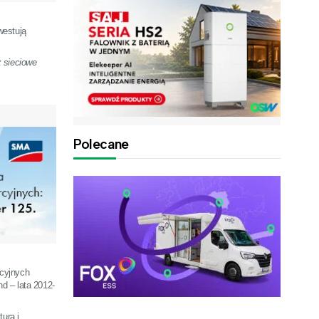
westują
 sieciowe
Polecane
ucyjnych
d – lata 2012-
ura i