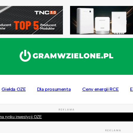
Giełda OZE
Dla prosumenta
Ceny energii RCE
E
REKLAMA
na rynku inwestycji OZE
REKLAMA