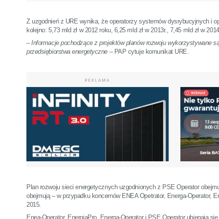
Z uzgodnień z URE wynika, że operatorzy systemów dysrybucyjnych i ope
kolejno: 5,73 mld zł w 2012 roku, 6,25 mld zł w 2013r., 7,45 mld zł w 2014r
–
Informacje pochodzące z projektów planów rozwoju wykorzystywane są
przedsiębiorstwa energetyczne
– PAP cytuje komunikat URE.
REKLAMA
Plan rozwoju sieci energetycznych uzgodnionych z PSE Operator obejmu
obejmują – w przypadku koncernów ENEA Opetrator, Energa-Operator, Enr
2015.
Enea-Operator, EnergiaPro, Energa-Operator i PSE Operator ubiegają się