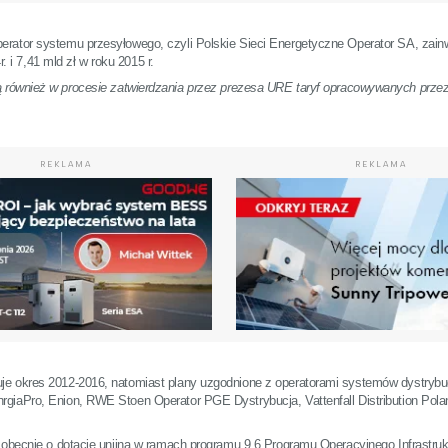
rator systemu przesyłowego, czyli Polskie Sieci Energetyczne Operator SA, zain
. i 7,41 mld zł w roku 2015 r.
 również w procesie zatwierdzania przez prezesa URE taryf opracowywanych przez
REKLAMA
REKLAMA
je okres 2012-2016, natomiast plany uzgodnione z operatorami systemów dystryb
giaPro, Enion, RWE Stoen Operator PGE Dystrybucja, Vattenfall Distribution Polan
 obecnie o dotację unijną w ramach programu 9.6 Programu Operacyjnego Infrastrukt