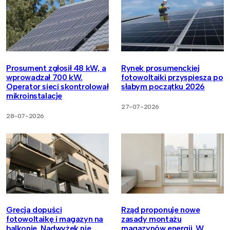
Prosument zgłosił 48 kW, a
Rynek prosumenckiej
wprowadzał 700 kW.
fotowoltaiki przyspiesza po
Operator sieci skontrolował
słabym początku 2026
mikroinstalacje
27-07-2026
28-07-2026
Grecja dopuści
Rząd proponuje nowe
fotowoltaikę i magazyn na
zasady montażu
balkonie. Nadwyżek nie
magazynów energii. W