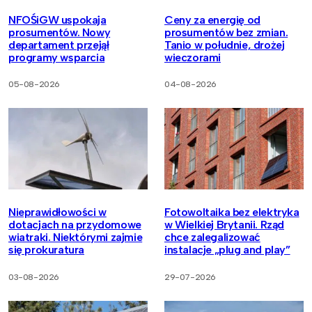
NFOŚiGW uspokaja
Ceny za energię od
prosumentów. Nowy
prosumentów bez zmian.
departament przejął
Tanio w południe, drożej
programy wsparcia
wieczorami
05-08-2026
04-08-2026
Nieprawidłowości w
Fotowoltaika bez elektryka
dotacjach na przydomowe
w Wielkiej Brytanii. Rząd
wiatraki. Niektórymi zajmie
chce zalegalizować
się prokuratura
instalacje „plug and play”
03-08-2026
29-07-2026