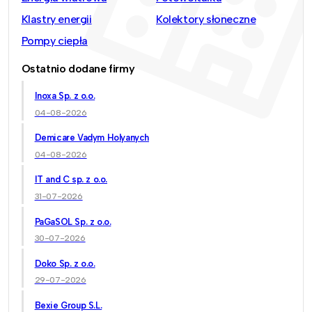
Klastry energii
Kolektory słoneczne
Pompy ciepła
Ostatnio dodane firmy
Inoxa Sp. z o.o.
04-08-2026
Demicare Vadym Holyanych
04-08-2026
IT and C sp. z o.o.
31-07-2026
PaGaSOL Sp. z o.o.
30-07-2026
Doko Sp. z o.o.
29-07-2026
Bexie Group S.L.