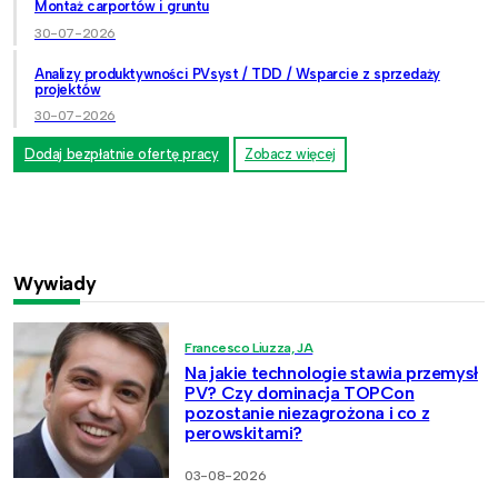
Montaż carportów i gruntu
30-07-2026
Analizy produktywności PVsyst / TDD / Wsparcie z sprzedaży
projektów
30-07-2026
Dodaj bezpłatnie ofertę pracy
Zobacz więcej
Wywiady
Francesco Liuzza, JA
Na jakie technologie stawia przemysł
PV? Czy dominacja TOPCon
pozostanie niezagrożona i co z
perowskitami?
03-08-2026