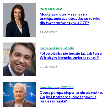
Marta Głód, OX2
Mosty szynowe – szansa na
przyłączenie czy dodatkowe ryzyko
dla inwestorów z rynku OZE?
29-07-2026
Francesco Liuzza, JA Solar
Fotowoltaika nie będzie już tak tania.
W którym kierunku zmierza rynek?
22-07-2026
Paweł Lachman, PORT PC
Dobra pompa ciepła to nie wszystko.
Co jest potrzebne, aby zapewniła
niskie rachunki?