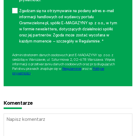
Zgadzam się na otrzymywanie na podany adres e-mail
informacji handlowych od wydawcy portalu
Gramwzielone.pl, spółki E-MAGAZYNY sp. z o.o., w tym
w formie newslettera, dotyczących działalności spółki
oraz jej partnerów. Zgoda może zostać wycofana w
każdym momencie – szczegóły w Regulaminie. *
Administratorem danych osobowych jest E-MAGAZYNY sp. z o.o. z
siedzibą w Warszawie, ul. Szturmowa 2, 02-678 Warszawa. Więcej
informacji o przetwarzaniu danych osobowych oraz przysługujących
Państwu prawach znajduje się w
Regulaminie
oraz w
Polityce
prywatności
.
Komentarze