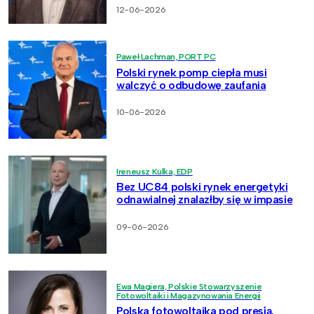
12-06-2026
Paweł Lachman, PORT PC
Polski rynek pomp ciepła musi
walczyć o odbudowę zaufania
10-06-2026
Ireneusz Kulka, EDP
Bez UC84 polski rynek energetyki
odnawialnej znalazłby się w impasie
09-06-2026
Ewa Magiera, Polskie Stowarzyszenie
Fotowoltaiki i Magazynowania Energii
Polska fotowoltaika pod presją.