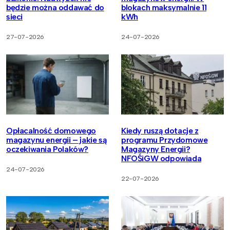
będzie można oddawać do
blokach maksymalnie 11
sieci
kWh
27-07-2026
24-07-2026
Opłacalność domowego
Kiedy ruszą dotacje z
magazynu energii – jakie są
programu Przydomowe
oczekiwania Polaków?
Magazyny Energii?
NFOŚiGW odpowiada
24-07-2026
22-07-2026