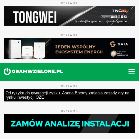
REKLAMA
REKLAMA
REKLAMA
Od ryzyka do gwarancji zysku. Asona Energy zmienia zasady gry na
rynku inwestycji OZE
REKLAMA