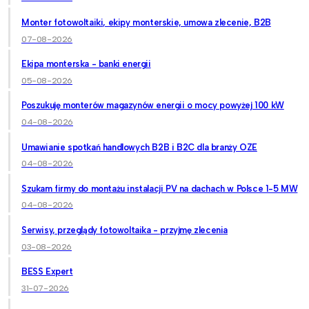
Monter fotowoltaiki, ekipy monterskie, umowa zlecenie, B2B
07-08-2026
Ekipa monterska - banki energii
05-08-2026
Poszukuję monterów magazynów energii o mocy powyżej 100 kW
04-08-2026
Umawianie spotkań handlowych B2B i B2C dla branży OZE
04-08-2026
Szukam firmy do montażu instalacji PV na dachach w Polsce 1-5 MW
04-08-2026
Serwisy, przeglądy fotowoltaika - przyjmę zlecenia
03-08-2026
BESS Expert
31-07-2026