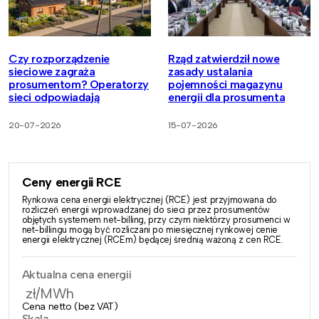
Czy rozporządzenie
Rząd zatwierdził nowe
sieciowe zagraża
zasady ustalania
prosumentom? Operatorzy
pojemności magazynu
sieci odpowiadają
energii dla prosumenta
20-07-2026
15-07-2026
Ceny energii RCE
Rynkowa cena energii elektrycznej (RCE) jest przyjmowana do
rozliczeń energii wprowadzanej do sieci przez prosumentów
objętych systemem net-billing, przy czym niektórzy prosumenci w
net-billingu mogą być rozliczani po miesięcznej rynkowej cenie
energii elektrycznej (RCEm) będącej średnią ważoną z cen RCE.
Aktualna cena energii
zł/MWh
Cena netto (bez VAT)
Skala