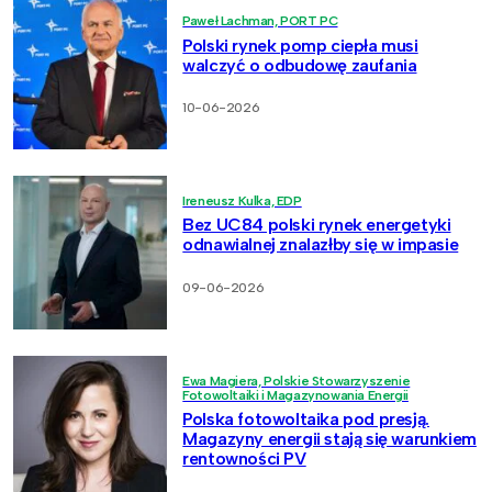
Paweł Lachman, PORT PC
Polski rynek pomp ciepła musi
walczyć o odbudowę zaufania
10-06-2026
Ireneusz Kulka, EDP
Bez UC84 polski rynek energetyki
odnawialnej znalazłby się w impasie
09-06-2026
Ewa Magiera, Polskie Stowarzyszenie
Fotowoltaiki i Magazynowania Energii
Polska fotowoltaika pod presją.
Magazyny energii stają się warunkiem
rentowności PV