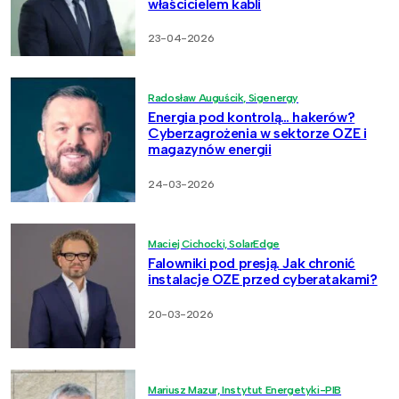
właścicielem kabli
23-04-2026
Radosław Auguścik, Sigenergy
Energia pod kontrolą… hakerów?
Cyberzagrożenia w sektorze OZE i
magazynów energii
24-03-2026
Maciej Cichocki, SolarEdge
Falowniki pod presją. Jak chronić
instalacje OZE przed cyberatakami?
20-03-2026
Mariusz Mazur, Instytut Energetyki-PIB