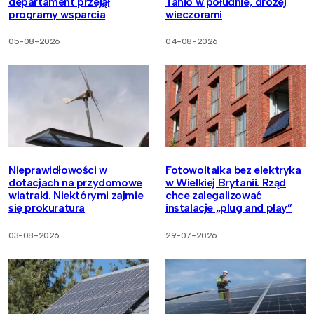
departament przejął
Tanio w południe, drożej
programy wsparcia
wieczorami
05-08-2026
04-08-2026
Nieprawidłowości w
Fotowoltaika bez elektryka
dotacjach na przydomowe
w Wielkiej Brytanii. Rząd
wiatraki. Niektórymi zajmie
chce zalegalizować
się prokuratura
instalacje „plug and play”
03-08-2026
29-07-2026