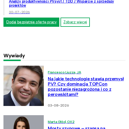
Analizy produktywności PVsyst / TDD / Wsparcie z sprzedaży
projektów
30-07-2026
Dodaj bezpłatnie ofertę pracy
Zobacz więcej
Wywiady
Francesco Liuzza, JA
Na jakie technologie stawia przemysł
PV? Czy dominacja TOPCon
pozostanie niezagrożona i co z
perowskitami?
03-08-2026
Marta Głód, OX2
Mosty szynowe – szansa na