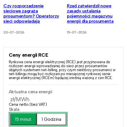
Czy rozporządzenie
Rząd zatwierdził nowe
sieciowe zagraża
zasady ustalania
prosumentom? Operatorzy
pojemności magazynu
sieci odpowiadają
energii dla prosumenta
20-07-2026
15-07-2026
Ceny energii RCE
Rynkowa cena energii elektrycznej (RCE) jest przyjmowana do
rozliczeń energii wprowadzanej do sieci przez prosumentów
objętych systemem net-billing, przy czym niektórzy prosumenci w
net-billingu mogą być rozliczani po miesięcznej rynkowej cenie
energii elektrycznej (RCEm) będącej średnią ważoną z cen RCE.
Aktualna cena energii
zł/MWh
Cena netto (bez VAT)
Skala
15 minut
1 Godzina