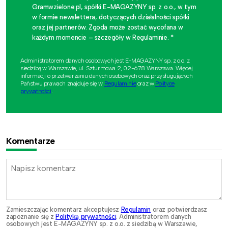
Gramwzielone.pl, spółki E-MAGAZYNY sp. z o.o., w tym
w formie newslettera, dotyczących działalności spółki
oraz jej partnerów. Zgoda może zostać wycofana w
każdym momencie – szczegóły w Regulaminie. *
Administratorem danych osobowych jest E-MAGAZYNY sp. z o.o. z
siedzibą w Warszawie, ul. Szturmowa 2, 02-678 Warszawa. Więcej
informacji o przetwarzaniu danych osobowych oraz przysługujących
Państwu prawach znajduje się w
Regulaminie
oraz w
Polityce
prywatności
.
Komentarze
Zamieszczając komentarz akceptujesz
Regulamin
oraz potwierdzasz
zapoznanie się z
Polityką prywatności
. Administratorem danych
osobowych jest E-MAGAZYNY sp. z o.o. z siedzibą w Warszawie,