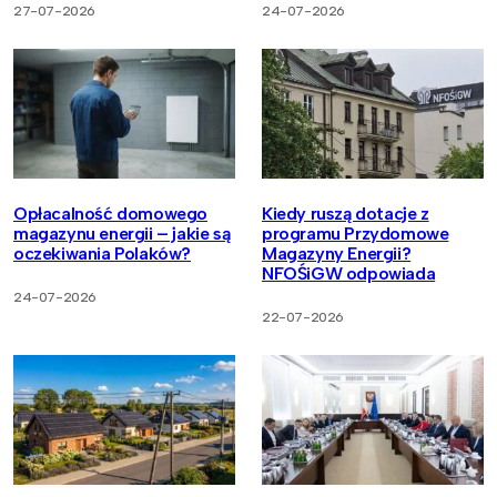
27-07-2026
24-07-2026
Opłacalność domowego
Kiedy ruszą dotacje z
magazynu energii – jakie są
programu Przydomowe
oczekiwania Polaków?
Magazyny Energii?
NFOŚiGW odpowiada
24-07-2026
22-07-2026