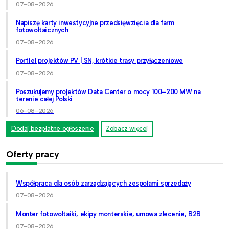
07-08-2026
Napiszę karty inwestycyjne przedsięwzięcia dla farm
fotowoltaicznych
07-08-2026
Portfel projektów PV | SN, krótkie trasy przyłączeniowe
07-08-2026
Poszukujemy projektów Data Center o mocy 100–200 MW na
terenie całej Polski
06-08-2026
Dodaj bezpłatne ogłoszenie
Zobacz więcej
Oferty pracy
Współpraca dla osób zarządzających zespołami sprzedaży
07-08-2026
Monter fotowoltaiki, ekipy monterskie, umowa zlecenie, B2B
07-08-2026