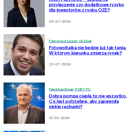
przyłączenie czy dodatkowe ryzyko
dla inwestorów z rynku OZE?
29-07-2026
Francesco Liuzza, JA Solar
Fotowoltaika nie będzie już tak tania.
W którym kierunku zmierza rynek?
22-07-2026
Paweł Lachman, PORT PC
Dobra pompa ciepła to nie wszystko.
Co jest potrzebne, aby zapewniła
niskie rachunki?
12-06-2026