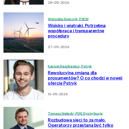
28-05-2026
Weronika Kupczyk, PSEW
Wojsko i wiatraki. Potrzebna
współpraca i transparentne
procedury
27-05-2026
Kacper Raszkiewicz, Pstryk
Rewolucyjna zmiana dla
prosumentów? O co chodzi w nowej
ofercie Pstryk
13-05-2026
Tomasz Małecki, PGE Dystrybucja
Rozbudowa sieci to za mało.
Operatorzy przestaną być tylko