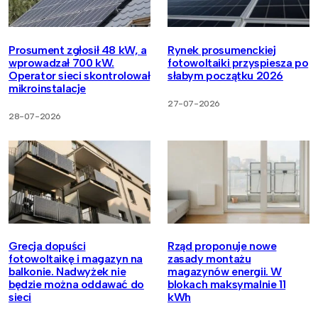
Prosument zgłosił 48 kW, a
Rynek prosumenckiej
wprowadzał 700 kW.
fotowoltaiki przyspiesza po
Operator sieci skontrolował
słabym początku 2026
mikroinstalacje
27-07-2026
28-07-2026
Grecja dopuści
Rząd proponuje nowe
fotowoltaikę i magazyn na
zasady montażu
balkonie. Nadwyżek nie
magazynów energii. W
będzie można oddawać do
blokach maksymalnie 11
sieci
kWh