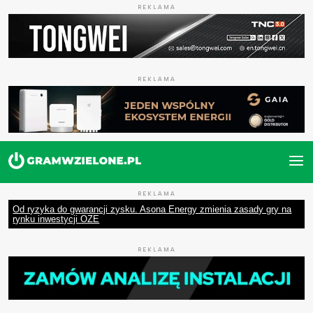
REKLAMA
REKLAMA
REKLAMA
Od ryzyka do gwarancji zysku. Asona Energy zmienia zasady gry na
rynku inwestycji OZE
REKLAMA