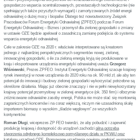
gospodarczo wsparcia scentralizowanych, przestarzałych technologicznie (nie
spełniających także przyszłych wymagań) i zamortyzowanych źródeł energii
odnawialnej o dużej mocy i biopaliw. Dlatego też nowoutworzony Związek
Pracodawców Forum Energetyki Odnawialnej (ZPFEO) podczas Forum
Energetyki Odnawialnej – Biznes i przemysł dla zielonej gospodarki o zmiany
w ustawie OZE będzie apelował o zasadniczą zamianę podejścia do systemu
wsparcia energetyki odnawialnej.
Cele w zakresie OZE na 2020 r. właściwie interpretowane są kreatorem
jednego z najbardziej perspektywicznych segmentów nowej, zielonej,
innowacyjnej gospodarki, o ile za zieloną energią kryją się produkowane w
kraju i eksportowane urządzenia energetyki odnawialnej uważa
Grzegorz
Wiśniewski
, Prezes ZPFEO. Instytut Energetyki Odnawialnej szacuje krajowy
rynek inwestycji w nowe urządzenia do 2020 roku na ok. 90 mld zł, ale aby ten
potencjał do innowacji i budowy zielonej gospodarki wykorzystać potrzebne są
określone działania. Mając już obecnie znaczący i nie w pełni niewykorzystany
krajowy potencjał przemysłowy w zielonej energetyce (ok. 350 firm) i olbrzymie
zróżnicowane odnawialne zasoby energii, Polska nie może stać się montownią
zagranicznych koncernów i na coraz większą, niczym nie uzasadnioną skalę
importerem biomasy o wysokim „śladzie węglowym” ze wszystkich
kontynentów.
Roman Długi
, wiceprezes ZP FEO twierdzi, że aby pobudzić i zapewnić
produkcję krajową i dostępność do urządzeń zachodzi
pilna potrzeba
stworzenia odrębnego kompleksowo pomyślanego działu w PKWiU oraz
katalogu urządzeń OZE. Promowane urządzenia powinny
spełniać wymagania