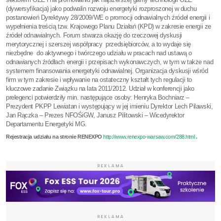
(dywersyfikacja) jako podwalin rozwoju energetyki rozproszonej w duchu
postanowień Dyrektywy 28/2009/WE o promocji odnawialnych źródeł energii i
wypełnienia treścią tzw. Krajowego Planu Działań (KPD) w zakresie energii ze
źródeł odnawialnych. Forum stwarza okazję do rzeczowej dyskusji
merytorycznej i szerszej współpracy przedsiębiorców, a to wydaje się
niezbędne do aktywnego i twórczego udziału w pracach nad ustawą o
odnawianych źródłach energii i przepisach wykonawczych, w tym w także nad
systemem finansowania energetyki odnawialnej. Organizacja dyskusji wśród
firm w tym zakresie i wpływanie na ostateczny kształt tych regulacji to
kluczowe zadanie Związku na lata 2011/2012. Udział w konferencji jako
prelegenci potwierdziły min. następujące osoby: Henryka Bochniarz –
Prezydent PKPP Lewiatan i występujący w jej imieniu Dyrektor Lech Pilawski,
Jan Rączka – Prezes NFOŚiGW, Janusz Pilitowski – Wicedyrektor
Departamentu Energetyki MG.
Rejestracja udziału na stronie RENEXPO
http://www.renexpo-warsaw.com/288.html
.
REKLAMA
REKLAMA