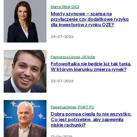
Marta Głód, OX2
Mosty szynowe – szansa na
przyłączenie czy dodatkowe ryzyko
dla inwestorów z rynku OZE?
29-07-2026
Francesco Liuzza, JA Solar
Fotowoltaika nie będzie już tak tania.
W którym kierunku zmierza rynek?
22-07-2026
Paweł Lachman, PORT PC
Dobra pompa ciepła to nie wszystko.
Co jest potrzebne, aby zapewniła
niskie rachunki?
12-06-2026