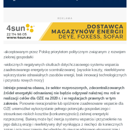
REKLAMA
-akceptowanym przez Polskę priorytetom politycznym związanym z rozwojem
zielonej gospodarki
-widocznych negatywnych skutkach dotychczasowego systemu wsparcia
zaadresowanego energetyce scentralizowanej (wysokie koszty, nieefektywne
wykorzystanie odnawialnych zasobów energii, brak innowacji technologicznych
i przyrostu nowych mocy)
istnieje poważna obawa, że sektor rozproszonych, zdecentralizowanych
źródeł energetyki odnawianej nie będzie odgrywał należnej mu roli w
realizacji celów dla OZE na 2020 r. i w regulacjach prawnych w tym
zakresie.
Ponownie nieracjonalnie lub spóźnione zaadresowane wsparcie dla
OZE uniemożliwi wykorzystanie pełnego potencjału gospodarczego i
stosunkowo niskich kosztów (konkurencyjności) zielonej energetyki
rozproszonej. Barierą może być inercja systemu wsparcia i przyzwolenie na
jego dalszą erozję i nieefektywny dryf wynikająca z niechęci do koniecznych
zmian i przyzwyczajenia decydentów do nieuzasadnionego ekonomicznie i