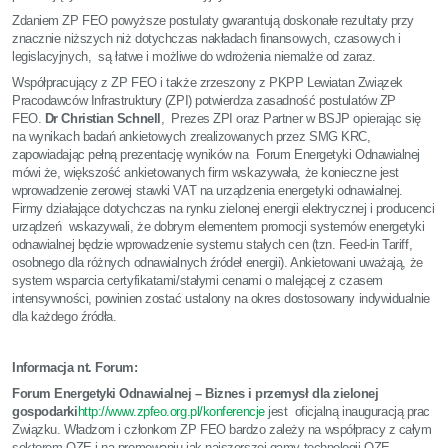
Zdaniem ZP FEO powyższe postulaty gwarantują doskonałe rezultaty przy
znacznie niższych niż dotychczas nakładach finansowych, czasowych i
legislacyjnych, są łatwe i możliwe do wdrożenia niemalże od zaraz.
Współpracujący z ZP FEO i także zrzeszony z PKPP Lewiatan Związek
Pracodawców Infrastruktury (ZPI) potwierdza zasadność postulatów ZP
FEO.
Dr Christian Schnell
, Prezes ZPI oraz Partner w BSJP opierając się
na wynikach badań ankietowych zrealizowanych przez SMG KRC,
zapowiadając pełną prezentację wyników na Forum Energetyki Odnawialnej
mówi że, większość ankietowanych firm wskazywała, że konieczne jest
wprowadzenie zerowej stawki VAT na urządzenia energetyki odnawialnej.
Firmy działające dotychczas na rynku zielonej energii elektrycznej i producenci
urządzeń wskazywali, że dobrym elementem promocji systemów energetyki
odnawialnej będzie wprowadzenie systemu stałych cen (tzn. Feed-in Tariff,
osobnego dla różnych odnawialnych źródeł energii). Ankietowani uważają, że
system wsparcia certyfikatami/stałymi cenami o malejącej z czasem
intensywności, powinien zostać ustalony na okres dostosowany indywidualnie
dla każdego źródła.
Informacja nt. Forum:
Forum Energetyki Odnawialnej – Biznes i przemysł dla zielonej
gospodarki
http://www.zpfeo.org.pl/konferencje
jest oficjalną inauguracją prac
Związku. Władzom i członkom ZP FEO bardzo zależy na współpracy z całym
sektorem OZE i na promowaniu jak najszerszej gamy technologii OZE