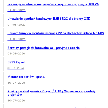
Poszukuję monterów magazynów energii o mocy powyżej 100 kW
04-08-2026
Umawianie spotkań handlowych B2B i B2C dla branży OZE
04-08-2026
Szukam firmy do montażu instalacji PV na dachach w Polsce 1-5 MW
04-08-2026
Serwisy, przeglądy fotowoltaika - przyjmę zlecenia
03-08-2026
BESS Expert
31-07-2026
Montaż carportów i gruntu
30-07-2026
Analizy produktywności PVsyst / TDD / Wsparcie z sprzedaży
projektów
30-07-2026