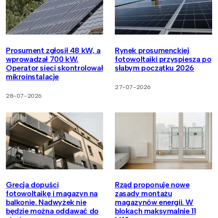
Prosument zgłosił 48 kW, a
Rynek prosumenckiej
wprowadzał 700 kW.
fotowoltaiki przyspiesza po
Operator sieci skontrolował
słabym początku 2026
mikroinstalacje
27-07-2026
28-07-2026
Grecja dopuści
Rząd proponuje nowe
fotowoltaikę i magazyn na
zasady montażu
balkonie. Nadwyżek nie
magazynów energii. W
będzie można oddawać do
blokach maksymalnie 11