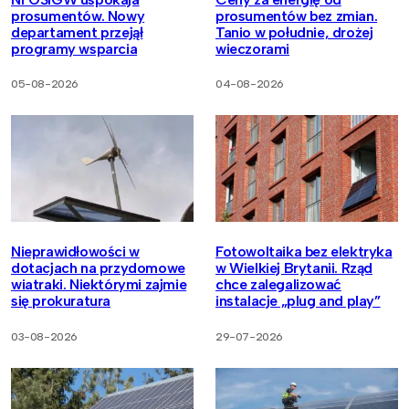
prosumentów. Nowy
prosumentów bez zmian.
departament przejął
Tanio w południe, drożej
programy wsparcia
wieczorami
05-08-2026
04-08-2026
Nieprawidłowości w
Fotowoltaika bez elektryka
dotacjach na przydomowe
w Wielkiej Brytanii. Rząd
wiatraki. Niektórymi zajmie
chce zalegalizować
się prokuratura
instalacje „plug and play”
03-08-2026
29-07-2026