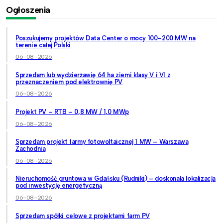
Ogłoszenia
Poszukujemy projektów Data Center o mocy 100–200 MW na
terenie całej Polski
06-08-2026
Sprzedam lub wydzierżawię 64 ha ziemi klasy V i VI z
przeznaczeniem pod elektrownię PV
06-08-2026
Projekt PV – RTB – 0,8 MW / 1,0 MWp
06-08-2026
Sprzedam projekt farmy fotowoltaicznej 1 MW – Warszawa
Zachodnia
06-08-2026
Nieruchomość gruntowa w Gdańsku (Rudniki) – doskonała lokalizacja
pod inwestycję energetyczną
06-08-2026
Sprzedam spółki celowe z projektami farm PV