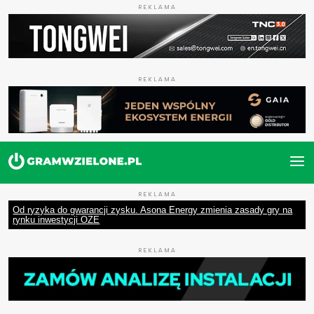
REKLAMA
REKLAMA
REKLAMA
Od ryzyka do gwarancji zysku. Asona Energy zmienia zasady gry na
rynku inwestycji OZE
REKLAMA