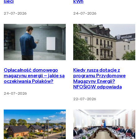
sieci
kWh
27-07-2026
24-07-2026
Opłacalność domowego
Kiedy ruszą dotacje z
magazynu energii – jakie są
programu Przydomowe
oczekiwania Polaków?
Magazyny Energii?
NFOŚiGW odpowiada
24-07-2026
22-07-2026