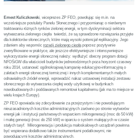
Ernest Kuliczkowsk
i, wiceprezes ZP FEO, powołując się m.in. na
wcześniejsze postulaty Panelu Słonecznego i przypomianąc o nierównym
traktowaniu różnych rynków zielonej energii, w tym dyskryminacji sektora
wytwarzania zielonego ciepła twierdzi, że są sprawdzone rozwiązania przyjęte
dla kolektorów słonecznych, które mają wysoki potencjał replikacyjny. Jego
zdaniem aby wspomóc
rozwój zielonego ciepła
poprzez pozytywnie
zweryfikowane w praktyce, ale jeszcze efektywniejsze i intensywniejsze
wykorzystanie energii słonecznej należy: wydłużyć obecny program dotacji
NFOŚiGW dla właścicieli budynków jednorodzinnych poza horyzont czasowy
roku 2014, ustanowić ogólnokrajową kampanię edukacyjno-informacyjną o
zaletach energii słonecznej termicznej i innych komplementarnych małych
odnawialnych źródeł energii, wprowadzić nakaz ustawowej instalacji zestawu
słonecznego do wytwarzania ciepłej wody użytkowej w budynkach
nowobudowanych i poddawanych remontowi kapitalnemu (jak ma to miejsce w
wielu krajach Europy).
ZP FEO opowiada się zdecydowanie za przejrzystym i nie powodującym
nieuzasadnionych kosztów administracyjnych zarówno po stronie wytworów
energii jak i instytucji państwowych wsparciem mikrogeneracji (moc do 50 kW)
i małej generacji (moc do 250 kW) w oparciu o system malejących w czasie
stałych taryf. Mikrogeneracja i produkcja małoskalowych urządzeń powinna
być wspierana dodatkowo także instrumentami podatkowymi, nie
powodującymi kosztów administracyjnych.