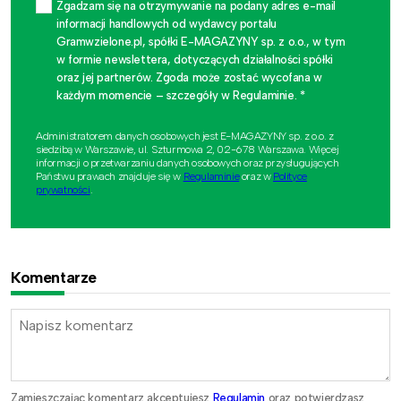
Zgadzam się na otrzymywanie na podany adres e-mail
informacji handlowych od wydawcy portalu
Gramwzielone.pl, spółki E-MAGAZYNY sp. z o.o., w tym
w formie newslettera, dotyczących działalności spółki
oraz jej partnerów. Zgoda może zostać wycofana w
każdym momencie – szczegóły w Regulaminie. *
Administratorem danych osobowych jest E-MAGAZYNY sp. z o.o. z
siedzibą w Warszawie, ul. Szturmowa 2, 02-678 Warszawa. Więcej
informacji o przetwarzaniu danych osobowych oraz przysługujących
Państwu prawach znajduje się w
Regulaminie
oraz w
Polityce
prywatności
.
Komentarze
Zamieszczając komentarz akceptujesz
Regulamin
oraz potwierdzasz