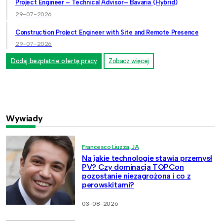
Project Engineer – Technical Advisor– Bavaria (Hybrid)
29-07-2026
Construction Project Engineer with Site and Remote Presence
29-07-2026
Dodaj bezpłatnie ofertę pracy
Zobacz więcej
Wywiady
Francesco Liuzza, JA
Na jakie technologie stawia przemysł
PV? Czy dominacja TOPCon
pozostanie niezagrożona i co z
perowskitami?
03-08-2026