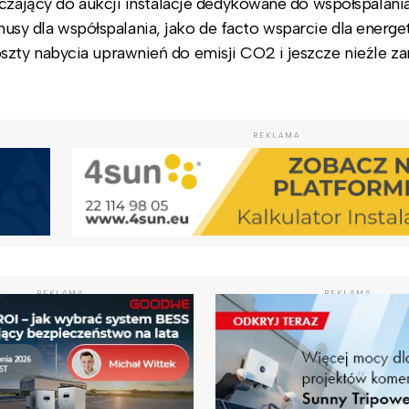
czający do aukcji instalacje dedykowane do współspalania
bonusy dla współspalania, jako de facto wsparcie dla energe
zty nabycia uprawnień do emisji CO2 i jeszcze nieźle za
REKLAMA
REKLAMA
REKLAMA