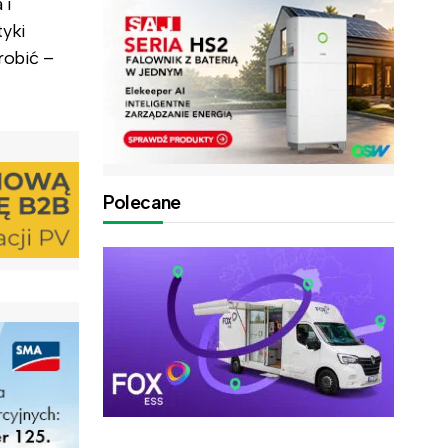
 i
tyki
robić –
Polecane