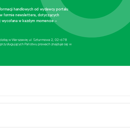
nformacji handlowych od wydawcy portalu
 w formie newslettera, dotyczących
stać wycofana w każdym momencie –
edzibą w Warszawie, ul. Szturmowa 2, 02-678
 przysługujących Państwu prawach znajduje się w