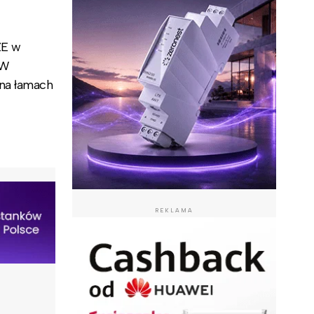
ZE w
 W
 na łamach
REKLAMA