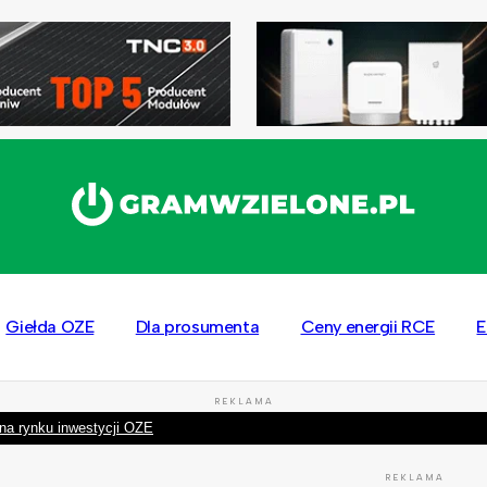
Giełda OZE
Dla prosumenta
Ceny energii RCE
E
REKLAMA
na rynku inwestycji OZE
REKLAMA