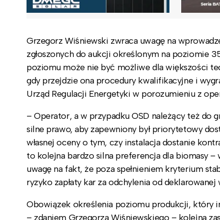
Grzegorz Wiśniewski zwraca uwagę na wprowadzeni
zgłoszonych do aukcji określonym na poziomie 3
poziomu może nie być możliwe dla większości te
gdy przejdzie ona procedury kwalifikacyjne i wy
Urząd Regulacji Energetyki w porozumieniu z op
– Operator, a w przypadku OSD należący też do
silne prawo, aby zapewniony był priorytetowy do
własnej oceny o tym, czy instalacja dostanie kontra
to kolejna bardzo silna preferencja dla biomasy 
uwagę na fakt, że poza spełnieniem kryterium sta
ryzyko zapłaty kar za odchylenia od deklarowanej 
Obowiązek określenia poziomu produkcji, który inw
– zdaniem Grzegorza Wiśniewskiego – kolejna za