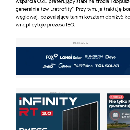
wsparcia OZE preferujący stabilne źródła i dopusz
generalnie tzw. „retrofity”. Przy tym, ja traktuję 
węglowej, pozwalające tanim kosztem obniżyć kos
wnp.pl cytuje prezesa IEO.
REKLAMA
REKLAMA