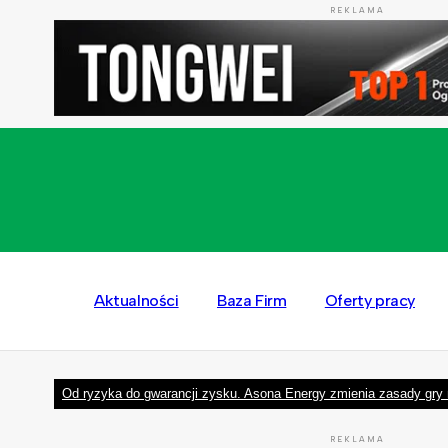
REKLAMA
Aktualności
Baza Firm
Oferty pracy
Od ryzyka do gwarancji zysku. Asona Energy zmienia zasady gry 
REKLAMA