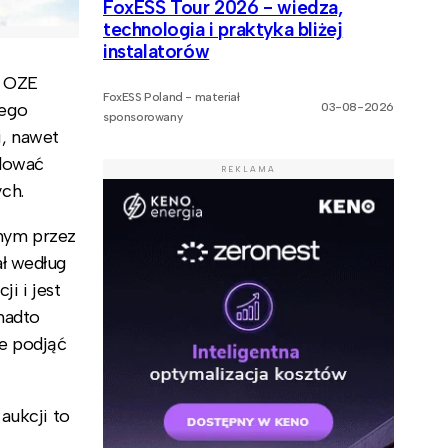
FoxESS Tour 2026 - wiedza,
technologia i praktyka bliżej
instalatorów
ł OZE
FoxESS Poland - materiał
iego
03-08-2026
sponsorowany
, nawet
ydować
REKLAMA
ych.
nym przez
ł według
i i jest
nadto
ie podjąć
aukcji to