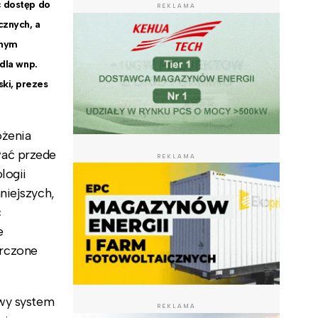
ć dostęp do
REKLAMA
cznych, a
wnym
 dla wnp.
ki, prezes
ożenia
ać przede
REKLAMA
logii
niejszych,
ć
e
arczone
owy system
REKLAMA