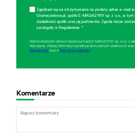
Zgadzam się na otrzymywanie na podany adres e-mail i
Gramwzielone.pl, spółki E-MAGAZYNY sp. z o.o., w tym
działalności spółki oraz jej partnerów. Zgoda może zo
szczegóły w Regulaminie. *
Administratorem danych osobowych jest E-MAGAZYNY sp. z o.o. z si
Warszawa. Więcej informacji o przetwarzaniu danych osobowych oraz
Regulaminie
oraz w
Polityce prywatności
.
Komentarze