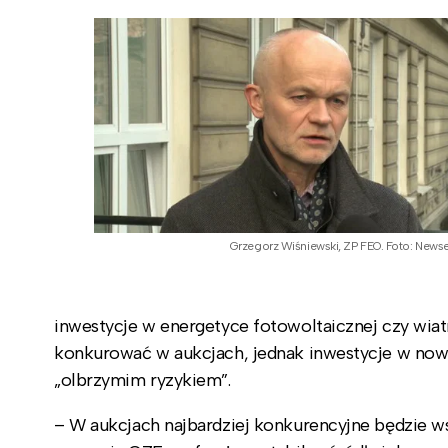
Grzegorz Wiśniewski, ZP FEO. Foto: Newse
inwestycje w energetyce fotowoltaicznej czy wia
konkurować w aukcjach, jednak inwestycje w now
„olbrzymim ryzykiem”.
– W aukcjach najbardziej konkurencyjne będzie ws