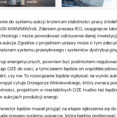
e do systemu aukcji kryterium stabilności pracy źróde
500 MWh/MW/rok. Zdaniem prezesa IEO, osiągnięcie tak
chnologii i może powodować odrzucenie danej inwestycji
gra aukcje. Zgodnie z projektem ustawy może o tym zdec
eratorem systemu przesyłowego i systemów dystrybucyjn
 grup energetycznych, powinien być podmiotem regulowa
stęp OZE do sieci, a tymczasem będzie on współdecydowa
kt, czy nie. To rozwiązanie będzie wpływać na wyniki aukcj
– wnp.pl cytuje Grzegorza Wiśniewskiego, który zwraca po
bilności, projektom w niestabilnych OZE trudno też będz
w aukcjach produkcji energii.
estor będzie musiał przyjąć na etapie zgłoszenia się do 
sada nowego systemu wsparcia, która będzie preferować