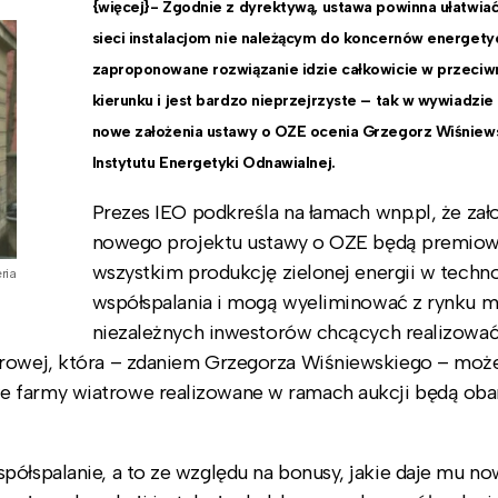
{więcej}- Zgodnie z dyrektywą, ustawa powinna ułatwia
sieci instalacjom nie należącym do koncernów energety
zaproponowane rozwiązanie idzie całkowicie w przeci
kierunku i jest bardzo nieprzejrzyste – tak w wywiadzie
nowe założenia ustawy o OZE ocenia Grzegorz Wiśniews
Instytutu Energetyki Odnawialnej.
Prezes IEO podkreśla na łamach wnp.pl, że zał
nowego projektu ustawy o OZE będą premiow
wszystkim produkcję zielonej energii w techno
ria
współspalania i mogą wyeliminować z rynku m
niezależnych inwestorów chcących realizowa
trowej, która – zdaniem Grzegorza Wiśniewskiego – moż
e farmy wiatrowe realizowane w ramach aukcji będą ob
półspalanie, a to ze względu na bonusy, jakie daje mu n