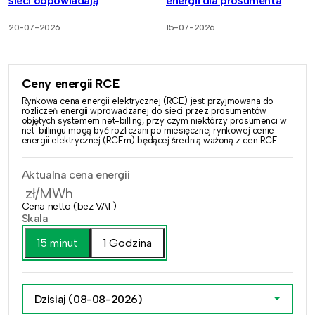
sieci odpowiadają
energii dla prosumenta
20-07-2026
15-07-2026
Ceny energii RCE
Rynkowa cena energii elektrycznej (RCE) jest przyjmowana do
rozliczeń energii wprowadzanej do sieci przez prosumentów
objętych systemem net-billing, przy czym niektórzy prosumenci w
net-billingu mogą być rozliczani po miesięcznej rynkowej cenie
energii elektrycznej (RCEm) będącej średnią ważoną z cen RCE.
Aktualna cena energii
zł/MWh
Cena netto (bez VAT)
Skala
15 minut
1 Godzina
Dzisiaj
(08-08-2026)