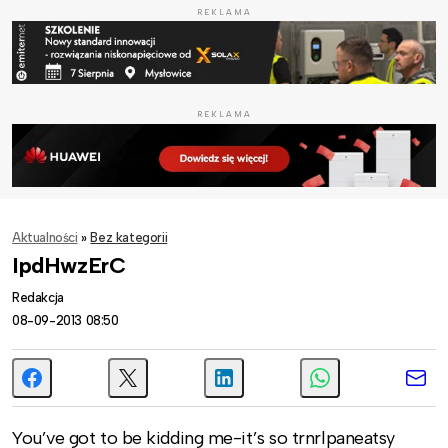
REKLAMA
REKLAMA
Aktualności
»
Bez kategorii
IpdHwzErC
Redakcja
08-09-2013 08:50
You’ve got to be kidding me-it’s so trnrlpaneatsy