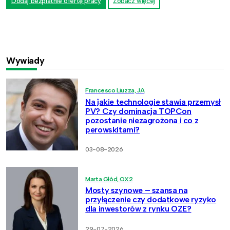
Dodaj bezpłatnie ofertę pracy
Zobacz więcej
Wywiady
Francesco Liuzza, JA
Na jakie technologie stawia przemysł
PV? Czy dominacja TOPCon
pozostanie niezagrożona i co z
perowskitami?
03-08-2026
Marta Głód, OX2
Mosty szynowe – szansa na
przyłączenie czy dodatkowe ryzyko
dla inwestorów z rynku OZE?
29-07-2026