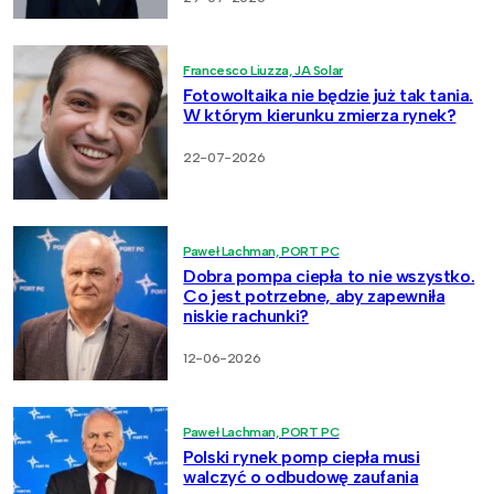
Francesco Liuzza, JA Solar
Fotowoltaika nie będzie już tak tania.
W którym kierunku zmierza rynek?
22-07-2026
Paweł Lachman, PORT PC
Dobra pompa ciepła to nie wszystko.
Co jest potrzebne, aby zapewniła
niskie rachunki?
12-06-2026
Paweł Lachman, PORT PC
Polski rynek pomp ciepła musi
walczyć o odbudowę zaufania