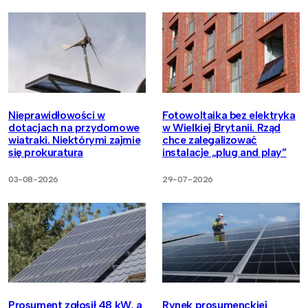
Nieprawidłowości w
Fotowoltaika bez elektryka
dotacjach na przydomowe
w Wielkiej Brytanii. Rząd
wiatraki. Niektórymi zajmie
chce zalegalizować
się prokuratura
instalacje „plug and play”
03-08-2026
29-07-2026
Prosument zgłosił 48 kW, a
Rynek prosumenckiej