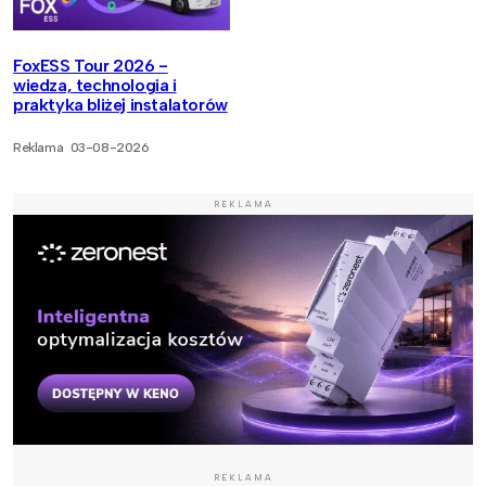
FoxESS Tour 2026 -
wiedza, technologia i
praktyka bliżej instalatorów
Reklama
03-08-2026
REKLAMA
REKLAMA