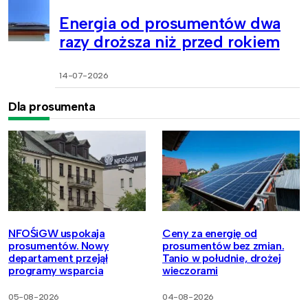
Energia od prosumentów dwa
razy droższa niż przed rokiem
14-07-2026
Dla prosumenta
NFOŚiGW uspokaja
Ceny za energię od
prosumentów. Nowy
prosumentów bez zmian.
departament przejął
Tanio w południe, drożej
programy wsparcia
wieczorami
05-08-2026
04-08-2026