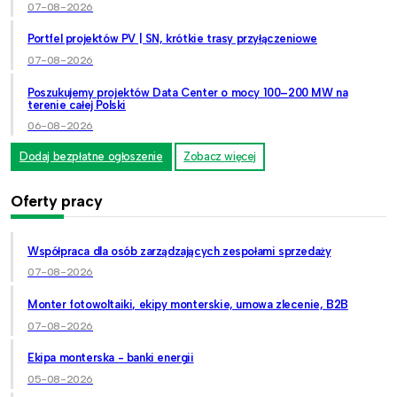
07-08-2026
Portfel projektów PV | SN, krótkie trasy przyłączeniowe
07-08-2026
Poszukujemy projektów Data Center o mocy 100–200 MW na
terenie całej Polski
06-08-2026
Dodaj bezpłatne ogłoszenie
Zobacz więcej
Oferty pracy
Współpraca dla osób zarządzających zespołami sprzedaży
07-08-2026
Monter fotowoltaiki, ekipy monterskie, umowa zlecenie, B2B
07-08-2026
Ekipa monterska - banki energii
05-08-2026