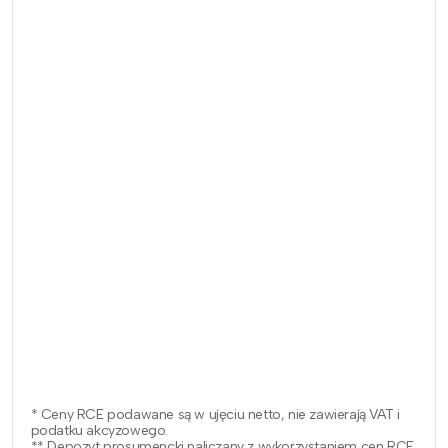
* Ceny RCE podawane są w ujęciu netto, nie zawierają VAT i
podatku akcyzowego.
** Depozyt prosumencki naliczany z wykorzystaniem cen RCE