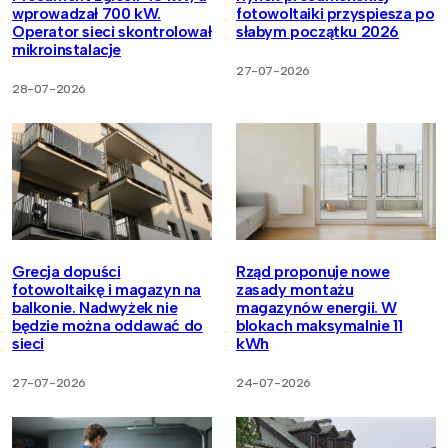
wprowadzał 700 kW.
fotowoltaiki przyspiesza po
Operator sieci skontrolował
słabym początku 2026
mikroinstalacje
27-07-2026
28-07-2026
Grecja dopuści
Rząd proponuje nowe
fotowoltaikę i magazyn na
zasady montażu
balkonie. Nadwyżek nie
magazynów energii. W
będzie można oddawać do
blokach maksymalnie 11
sieci
kWh
27-07-2026
24-07-2026