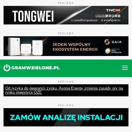
REKLAMA
REKLAMA
REKLAMA
Od ryzyka do gwarancji zysku. Asona Energy zmienia zasady gry na
rynku inwestycji OZE
REKLAMA