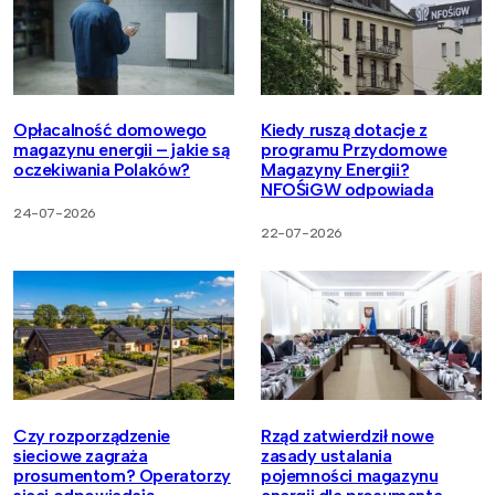
Opłacalność domowego
Kiedy ruszą dotacje z
magazynu energii – jakie są
programu Przydomowe
oczekiwania Polaków?
Magazyny Energii?
NFOŚiGW odpowiada
24-07-2026
22-07-2026
Czy rozporządzenie
Rząd zatwierdził nowe
sieciowe zagraża
zasady ustalania
prosumentom? Operatorzy
pojemności magazynu