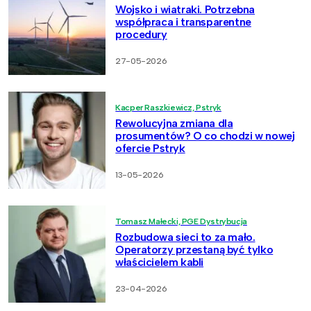
Wojsko i wiatraki. Potrzebna
współpraca i transparentne
procedury
27-05-2026
Kacper Raszkiewicz, Pstryk
Rewolucyjna zmiana dla
prosumentów? O co chodzi w nowej
ofercie Pstryk
13-05-2026
Tomasz Małecki, PGE Dystrybucja
Rozbudowa sieci to za mało.
Operatorzy przestaną być tylko
właścicielem kabli
23-04-2026