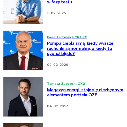
w fazę testu
11-02-2026
Paweł Lachman, PORT PC
Pompa ciepła zimą: kiedy wyższe
rachunki są normalne, a kiedy to
sygnał błędu?
06-02-2026
Tomasz Guzowski, OX2
Magazyn energii staje się niezbędnym
elementem portfela OZE
04-02-2026