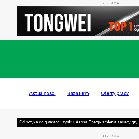
REKLAMA
Aktualności
Baza Firm
Oferty pracy
Od ryzyka do gwarancji zysku. Asona Energy zmienia zasady gry 
REKLAMA