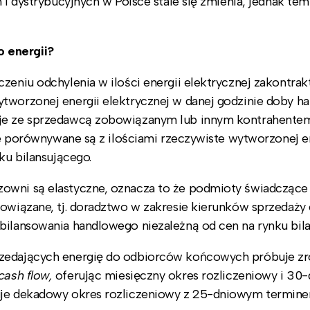
h i dystrybucyjnych w Polsce stale się zmienia, jednak te
 energii?
czeniu odchylenia w ilości energii elektrycznej zakontra
tworzonej energii elektrycznej w danej godzinie doby ha
uje ze sprzedawcą zobowiązanym lub innym kontrahentem
 te porównywane są z ilościami rzeczywiste wytworzonej e
ku bilansującego.
owni są elastyczne, oznacza to że podmioty świadczące
owiązane, tj. doradztwo w zakresie kierunków sprzedaży 
 bilansowania handlowego niezależną od cen na rynku bil
rzedających energię do odbiorców końcowych próbuje zr
cash flow,
oferując miesięczny okres rozliczeniowy i 30
zuje dekadowy okres rozliczeniowy z 25-dniowym termin