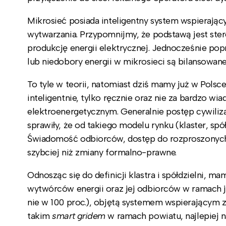
Mikrosieć posiada inteligentny system wspierają
wytwarzania. Przypomnijmy, że podstawą jest ster
produkcję energii elektrycznej. Jednocześnie popr
lub niedobory energii w mikrosieci są bilansowan
To tyle w teorii, natomiast dziś mamy już w Polsce
inteligentnie, tylko ręcznie oraz nie za bardzo w
elektroenergetycznym. Generalnie postęp cywiliza
sprawiły, że od takiego modelu rynku (klaster, sp
Świadomość odbiorców, dostęp do rozproszonych źr
szybciej niż zmiany formalno-prawne.
Odnosząc się do definicji klastra i spółdzielni, m
wytwórców energii oraz jej odbiorców w ramach je
nie w 100 proc.), objętą systemem wspierającym 
takim
smart gridem
w ramach powiatu, najlepiej 