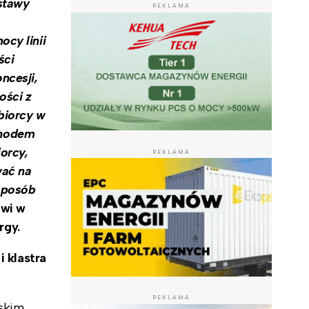
stawy
REKLAMA
cy linii
ści
ncesji,
ości z
dbiorcy w
chodem
orcy,
REKLAMA
wać na
sposób
wi w
rgy.
i klastra
REKLAMA
lskim