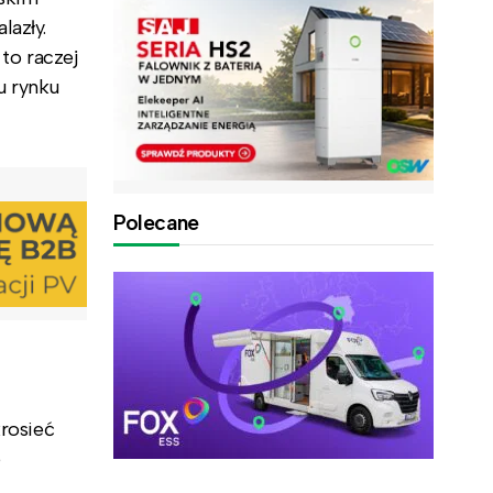
lazły.
 to raczej
u rynku
Polecane
krosieć
e