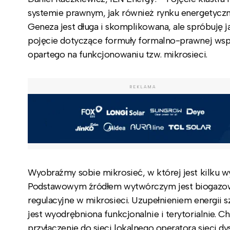
systemie prawnym, jak również rynku energetycznym
Geneza jest długa i skomplikowana, ale spróbuję ją 
pojęcie dotyczące formuły formalno-prawnej wspó
opartego na funkcjonowaniu tzw. mikrosieci.
REKLAMA
Wyobraźmy sobie mikrosieć, w której jest kilku wy
Podstawowym źródłem wytwórczym jest biogazownia
regulacyjne w mikrosieci. Uzupełnieniem energii s
jest wyodrębniona funkcjonalnie i terytorialnie. 
przyłączenie do sieci lokalnego operatora sieci dys