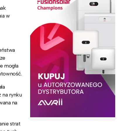
nak
nia w
eństwa
rze
ie mogła
ntowność.
ła
ż na rynku
owana na
nie strat