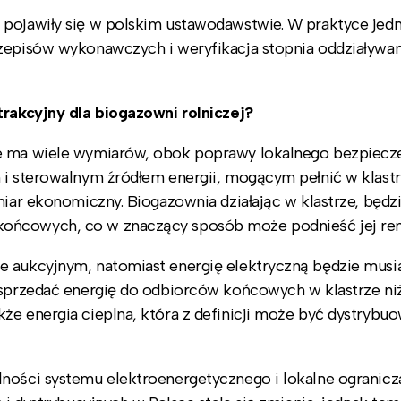
 pojawiły się w polskim ustawodawstwie. W praktyce jed
rzepisów wykonawczych i weryfikacja stopnia oddziaływa
trakcyjny dla biogazowni rolniczej?
ze ma wiele wymiarów, obok poprawy lokalnego bezpiecz
 i sterowalnym źródłem energii, mogącym pełnić w klast
miar ekonomiczny. Biogazownia działając w klastrze, będz
końcowych, co w znaczący sposób może podnieść jej re
e aukcyjnym, natomiast energię elektryczną będzie musia
 sprzedać energię do odbiorców końcowych w klastrze ni
że energia cieplna, która z definicji może być dystrybu
ności systemu elektroenergetycznego i lokalne ogranicza