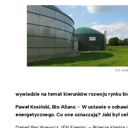
Fot. Wel
wywiadzie na temat kierunków rozwoju rynku bio
Paweł Kosiński, Bio Alians:
–
W ustawie o odnawial
energetycznego. Co one oznaczają? Jaki był ce
Daniel Raczkiewicz, IEN Energy: – Pojęcie klastra