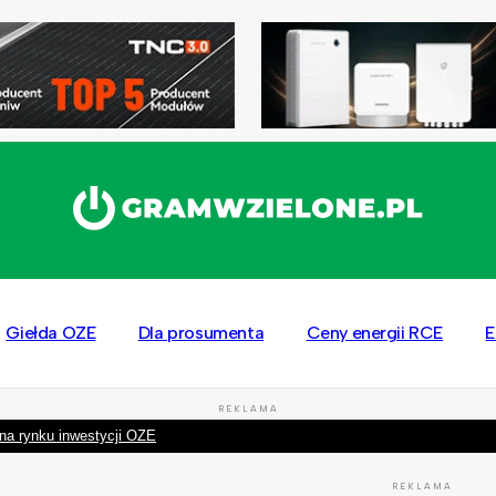
Giełda OZE
Dla prosumenta
Ceny energii RCE
E
REKLAMA
na rynku inwestycji OZE
REKLAMA