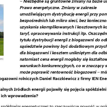
–
Niezbędne są gruntowne zmiany na bazie u
Prawo energetyczne. Zmiany w zakresie
umożliwiającym dystrybucję energii przy pomo
bezpośrednich lub mikro sieci, bez konieczno
uzyskania skomplikowanych i kosztownych ko
taryf, opracowywania instrukcji itp. Oszczędn
tytułu dystrybucji energii z biogazowni do o
sąsiedztwie powinny być dodatkowym przy
dla biogazowni i kosztem unikniętym dla odbi
natomiast cena energii mogłaby się kształto
tec
warunkach konkurencyjnych, co w znaczący 
może poprawić rentowność biogazowni
–
mó
gazowni rolniczych Daniel Raczkiewicz z firmy IEN Ene
nych źródłach energii pojawiły się pojęcia spółdzielni 
l ich wprowadzenia?
 i spółdzielni energetycznej to rzeczywiście nowość w po