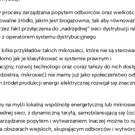
cy procesy zarządzania popytem odbiorców oraz wielkośc
owalne źródło, jakim jest biogazownia, tak aby równoważ
zez fakt przyłączenia do „nadrzędnej” sieci dystrybucji 
e z operatorem systemu dystrybucyjnego.
 kilka przykładów takich mikrosieci, które nie są sterow
iadomo jak je klasyfikować w systemie prawnym i
cyjny, rozwój technologii oraz coraz tańszy do nich dost
ółdzielnia, mikrosieć) nie mamy już jako społeczeństwo od
ódeł produkcji energii elektrycznej rozwijał się znaczn
amy na myśli lokalną wspólnotę energetyczną lub mikrosieć
dnej sieci, z dynamiczną taryfą, samobilansującą się (o
zarządzanie popytem i wytwarzaniem. Inaczej można to 
na obszarach wiejskich, skupiającym odbiorców i wytwó