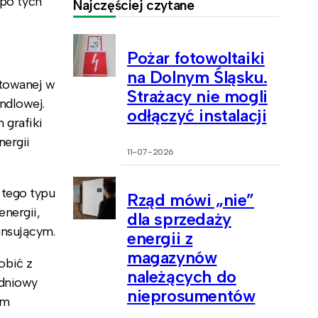
mpo tych
Najczęściej czytane
Pożar fotowoltaiki
na Dolnym Śląsku.
ktowanej w
Strażacy nie mogli
ndlowej.
odłączyć instalacji
 grafiki
nergii
11-07-2026
 tego typu
Rząd mówi „nie”
energii,
dla sprzedaży
ansującym.
energii z
magazynów
obić z
należących do
-dniowy
nieprosumentów
em