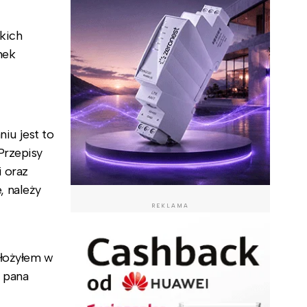
kich
nek
niu jest to
Przepisy
i oraz
, należy
REKLAMA
złożyłem w
 pana