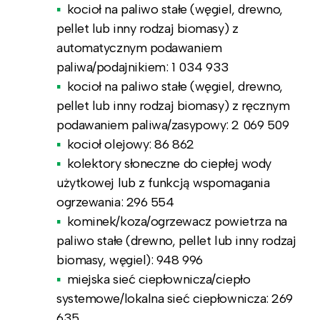
kocioł na paliwo stałe (węgiel, drewno,
pellet lub inny rodzaj biomasy) z
automatycznym podawaniem
paliwa/podajnikiem:
1 034 933
kocioł na paliwo stałe (węgiel, drewno,
pellet lub inny rodzaj biomasy) z ręcznym
podawaniem paliwa/zasypowy:
2 069 509
kocioł olejowy:
86 862
kolektory słoneczne do ciepłej wody
użytkowej lub z funkcją wspomagania
ogrzewania:
296 554
kominek/koza/ogrzewacz powietrza na
paliwo stałe (drewno, pellet lub inny rodzaj
biomasy, węgiel):
948 996
miejska sieć ciepłownicza/ciepło
systemowe/lokalna sieć ciepłownicza:
269
635