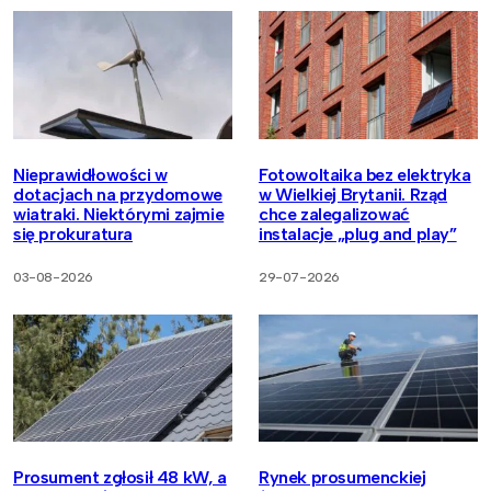
Nieprawidłowości w
Fotowoltaika bez elektryka
dotacjach na przydomowe
w Wielkiej Brytanii. Rząd
wiatraki. Niektórymi zajmie
chce zalegalizować
się prokuratura
instalacje „plug and play”
03-08-2026
29-07-2026
Prosument zgłosił 48 kW, a
Rynek prosumenckiej