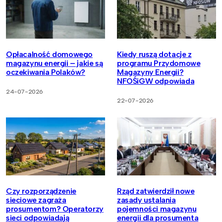
Opłacalność domowego
Kiedy ruszą dotacje z
magazynu energii – jakie są
programu Przydomowe
oczekiwania Polaków?
Magazyny Energii?
NFOŚiGW odpowiada
24-07-2026
22-07-2026
Czy rozporządzenie
Rząd zatwierdził nowe
sieciowe zagraża
zasady ustalania
prosumentom? Operatorzy
pojemności magazynu
sieci odpowiadają
energii dla prosumenta