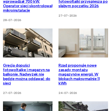
wprowadzał 700 kW.
fotowoltaiki przyspiesza po
Operator sieci skontrolował
słabym początku 2026
mikroinstalacje
27-07-2026
28-07-2026
Grecja dopuści
Rząd proponuje nowe
fotowoltaikę i magazyn na
zasady montażu
balkonie. Nadwyżek nie
magazynów energii. W
będzie można oddawać do
blokach maksymalnie 11
sieci
kWh
27-07-2026
24-07-2026