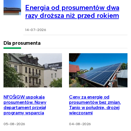
Energia od prosumentów dwa
razy droższa niż przed rokiem
14-07-2026
Dla prosumenta
NFOŚiGW uspokaja
Ceny za energię od
prosumentów. Nowy
prosumentów bez zmian.
departament przejął
Tanio w południe, drożej
programy wsparcia
wieczorami
05-08-2026
04-08-2026