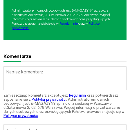
Administratorem danych osobowych jest E-MAGAZYNY sp. z o.o. z
siedzibą w Warszawie, ul. Szturmowa 2, 02-678 Warszawa. Więcej
informacji o przetwarzaniu danych osobowych oraz przysługujących
Państwu prawach znajduje się w
Regulaminie
oraz w
Polityce
prywatności
.
Komentarze
Zamieszczając komentarz akceptujesz
Regulamin
oraz potwierdzasz
zapoznanie się z
Polityką prywatności
. Administratorem danych
osobowych jest E-MAGAZYNY sp. z o.o. z siedzibą w Warszawie,
ul.Szturmowa 2, 02-678 Warszawa. Więcej informacji o przetwarzaniu
danych osobowych oraz przysługujących Państwu prawach znajduje się w
Polityce prywatności
.