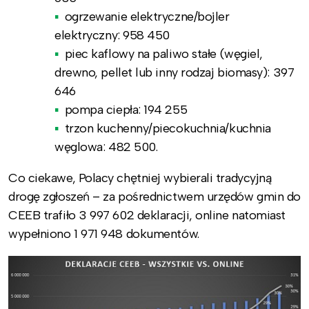
ogrzewanie elektryczne/bojler
elektryczny:
958 450
piec kaflowy na paliwo stałe (węgiel,
drewno, pellet lub inny rodzaj biomasy):
397
646
pompa ciepła:
194 255
trzon kuchenny/piecokuchnia/kuchnia
węglowa:
482 500
.
Co ciekawe, Polacy chętniej wybierali tradycyjną
drogę zgłoszeń – za pośrednictwem urzędów gmin do
CEEB trafiło 3 997 602 deklaracji, online natomiast
wypełniono 1 971 948 dokumentów.