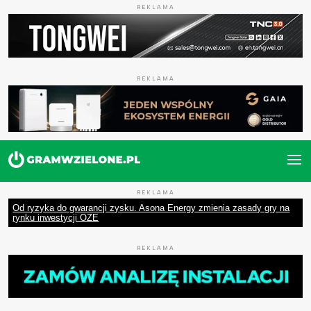
REKLAMA
REKLAMA
REKLAMA
Od ryzyka do gwarancji zysku. Asona Energy zmienia zasady gry na
rynku inwestycji OZE
REKLAMA