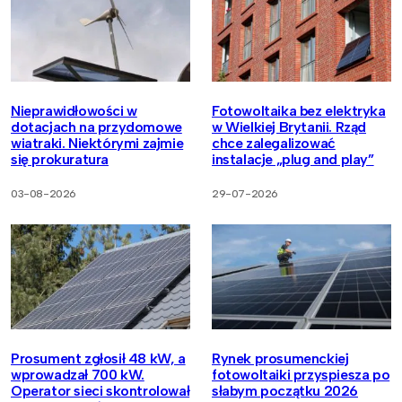
Nieprawidłowości w
Fotowoltaika bez elektryka
dotacjach na przydomowe
w Wielkiej Brytanii. Rząd
wiatraki. Niektórymi zajmie
chce zalegalizować
się prokuratura
instalacje „plug and play”
03-08-2026
29-07-2026
Prosument zgłosił 48 kW, a
Rynek prosumenckiej
wprowadzał 700 kW.
fotowoltaiki przyspiesza po
Operator sieci skontrolował
słabym początku 2026