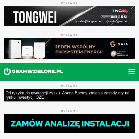
REKLAMA
REKLAMA
REKLAMA
Od ryzyka do gwarancji zysku. Asona Energy zmienia zasady gry na
rynku inwestycji OZE
REKLAMA