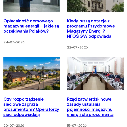
Opłacalność domowego
Kiedy ruszą dotacje z
magazynu energii – jakie są
programu Przydomowe
oczekiwania Polaków?
Magazyny Energii?
NFOŚiGW odpowiada
24-07-2026
22-07-2026
Czy rozporządzenie
Rząd zatwierdził nowe
sieciowe zagraża
zasady ustalania
prosumentom? Operatorzy
pojemności magazynu
sieci odpowiadają
energii dla prosumenta
20-07-2026
15-07-2026