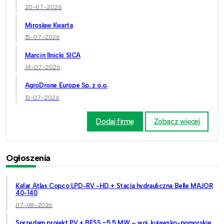
20-07-2026
Mirosław Kwarta
15-07-2026
Marcin Ilnicki SICA
14-07-2026
AgroDrone Europe Sp. z o.o.
13-07-2026
Dodaj firmę
Zobacz więcej
Ogłoszenia
Kafar Atlas Copco LPD-RV -HD + Stacja hydrauliczna Belle MAJOR
40-140
07-08-2026
Sprzedam projekt PV + BESS ~5,5 MW – woj. kujawsko-pomorskie