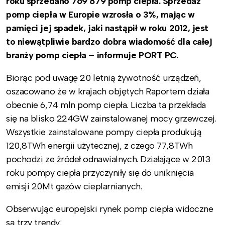
roku sprzedano 769 879 pomp ciepła. Sprzedaż
pomp ciepła w Europie wzrosła o 3%, mając w
pamięci jej spadek, jaki nastąpił w roku 2012, jest
to niewątpliwie bardzo dobra wiadomość dla całej
branży pomp ciepła – informuje PORT PC.
Biorąc pod uwagę 20 letnią żywotność urządzeń,
oszacowano że w krajach objętych Raportem działa
obecnie 6,74 mln pomp ciepła. Liczba ta przekłada
się na blisko 224GW zainstalowanej mocy grzewczej.
Wszystkie zainstalowane pompy ciepła produkują
120,8TWh energii użytecznej, z czego 77,8TWh
pochodzi ze źródeł odnawialnych. Działające w 2013
roku pompy ciepła przyczyniły się do uniknięcia
emisji 20Mt gazów cieplarnianych.
Obserwując europejski rynek pomp ciepła widoczne
są trzy trendy: