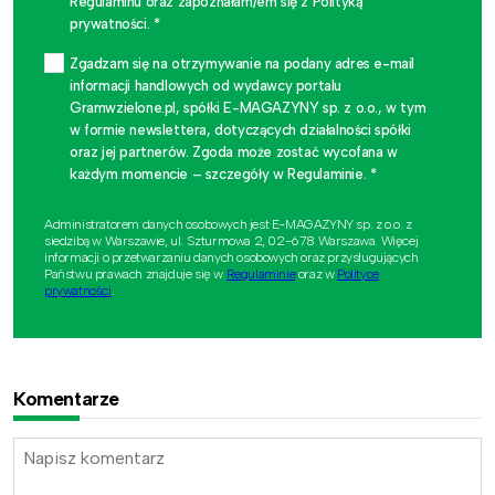
Regulaminu oraz zapoznałam/em się z Polityką
prywatności. *
Zgadzam się na otrzymywanie na podany adres e-mail
informacji handlowych od wydawcy portalu
Gramwzielone.pl, spółki E-MAGAZYNY sp. z o.o., w tym
w formie newslettera, dotyczących działalności spółki
oraz jej partnerów. Zgoda może zostać wycofana w
każdym momencie – szczegóły w Regulaminie. *
Administratorem danych osobowych jest E-MAGAZYNY sp. z o.o. z
siedzibą w Warszawie, ul. Szturmowa 2, 02-678 Warszawa. Więcej
informacji o przetwarzaniu danych osobowych oraz przysługujących
Państwu prawach znajduje się w
Regulaminie
oraz w
Polityce
prywatności
.
Komentarze