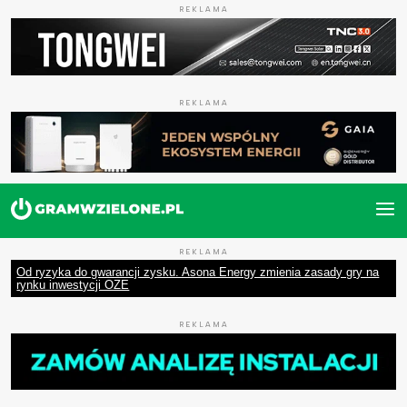
REKLAMA
REKLAMA
REKLAMA
Od ryzyka do gwarancji zysku. Asona Energy zmienia zasady gry na
rynku inwestycji OZE
REKLAMA