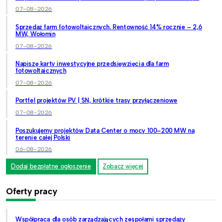
07-08-2026
Sprzedaż farm fotowoltaicznych. Rentowność 14% rocznie – 2,6
MW, Wołomin
07-08-2026
Napiszę karty inwestycyjne przedsięwzięcia dla farm
fotowoltaicznych
07-08-2026
Portfel projektów PV | SN, krótkie trasy przyłączeniowe
07-08-2026
Poszukujemy projektów Data Center o mocy 100–200 MW na
terenie całej Polski
06-08-2026
Dodaj bezpłatne ogłoszenie
Zobacz więcej
Oferty pracy
Współpraca dla osób zarządzających zespołami sprzedaży