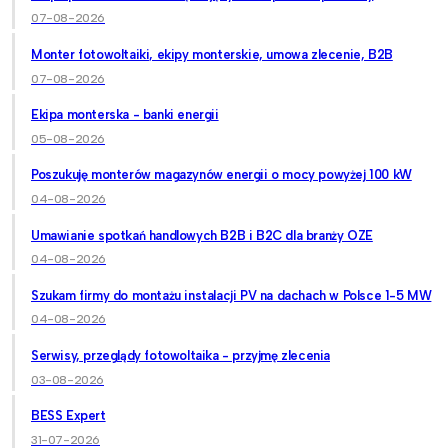
07-08-2026
Monter fotowoltaiki, ekipy monterskie, umowa zlecenie, B2B
07-08-2026
Ekipa monterska - banki energii
05-08-2026
Poszukuję monterów magazynów energii o mocy powyżej 100 kW
04-08-2026
Umawianie spotkań handlowych B2B i B2C dla branży OZE
04-08-2026
Szukam firmy do montażu instalacji PV na dachach w Polsce 1-5 MW
04-08-2026
Serwisy, przeglądy fotowoltaika - przyjmę zlecenia
03-08-2026
BESS Expert
31-07-2026