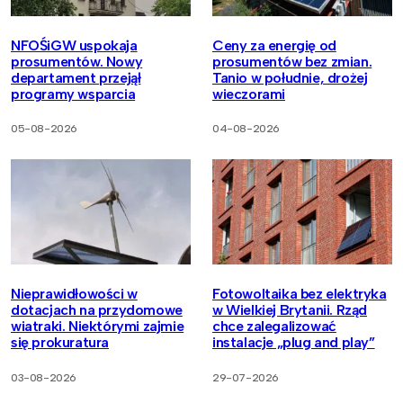
NFOŚiGW uspokaja
Ceny za energię od
prosumentów. Nowy
prosumentów bez zmian.
departament przejął
Tanio w południe, drożej
programy wsparcia
wieczorami
05-08-2026
04-08-2026
Nieprawidłowości w
Fotowoltaika bez elektryka
dotacjach na przydomowe
w Wielkiej Brytanii. Rząd
wiatraki. Niektórymi zajmie
chce zalegalizować
się prokuratura
instalacje „plug and play”
03-08-2026
29-07-2026