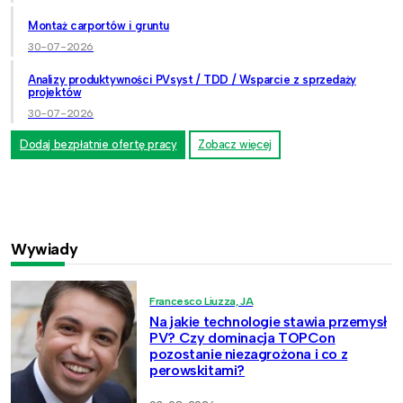
Montaż carportów i gruntu
30-07-2026
Analizy produktywności PVsyst / TDD / Wsparcie z sprzedaży
projektów
30-07-2026
Dodaj bezpłatnie ofertę pracy
Zobacz więcej
Wywiady
Francesco Liuzza, JA
Na jakie technologie stawia przemysł
PV? Czy dominacja TOPCon
pozostanie niezagrożona i co z
perowskitami?