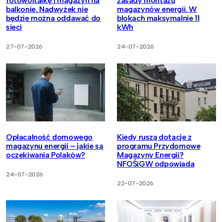
fotowoltaikę i magazyn na
zasady montażu
balkonie. Nadwyżek nie
magazynów energii. W
będzie można oddawać do
blokach maksymalnie 11
sieci
kWh
27-07-2026
24-07-2026
Opłacalność domowego
Kiedy ruszą dotacje z
magazynu energii – jakie są
programu Przydomowe
oczekiwania Polaków?
Magazyny Energii?
NFOŚiGW odpowiada
24-07-2026
22-07-2026