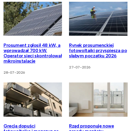
Prosument zgłosił 48 kW, a
Rynek prosumenckiej
wprowadzał 700 kW.
fotowoltaiki przyspiesza po
Operator sieci skontrolował
słabym początku 2026
mikroinstalacje
27-07-2026
28-07-2026
Grecja dopuści
Rząd proponuje nowe