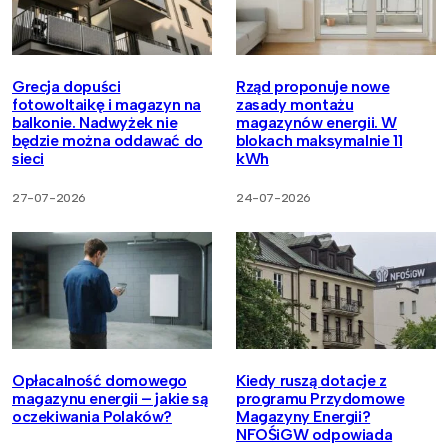
Grecja dopuści
Rząd proponuje nowe
fotowoltaikę i magazyn na
zasady montażu
balkonie. Nadwyżek nie
magazynów energii. W
będzie można oddawać do
blokach maksymalnie 11
sieci
kWh
27-07-2026
24-07-2026
Opłacalność domowego
Kiedy ruszą dotacje z
magazynu energii – jakie są
programu Przydomowe
oczekiwania Polaków?
Magazyny Energii?
NFOŚiGW odpowiada