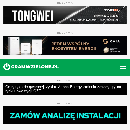
REKLAMA
REKLAMA
REKLAMA
Od ryzyka do gwarancji zysku. Asona Energy zmienia zasady gry na
rynku inwestycji OZE
REKLAMA