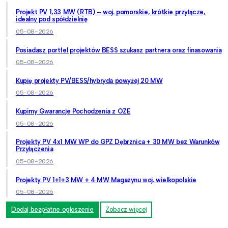
Projekt PV 1,33 MW (RTB) – woj. pomorskie, krótkie przyłącze,
idealny pod spółdzielnię
05-08-2026
Posiadasz portfel projektów BESS szukasz partnera oraz finasowania
05-08-2026
Kupię projekty PV/BESS/hybryda powyżej 20 MW
05-08-2026
Kupimy Gwarancje Pochodzenia z OZE
05-08-2026
Projekty PV 4x1 MW WP do GPZ Dębrznica + 30 MW bez Warunków
Przyłączenia
05-08-2026
Projekty PV 1+1+3 MW + 4 MW Magazynu woj. wielkopolskie
05-08-2026
Dodaj bezpłatne ogłoszenie
Zobacz więcej