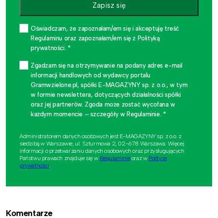
Zapisz się
Oświadczam, że zapoznałam/em się i akceptuję treść
Regulaminu oraz zapoznałam/em się z Polityką
prywatności. *
Zgadzam się na otrzymywanie na podany adres e-mail
informacji handlowych od wydawcy portalu
Gramwzielone.pl, spółki E-MAGAZYNY sp. z o.o., w tym
w formie newslettera, dotyczących działalności spółki
oraz jej partnerów. Zgoda może zostać wycofana w
każdym momencie – szczegóły w Regulaminie. *
Administratorem danych osobowych jest E-MAGAZYNY sp. z o.o. z
siedzibą w Warszawie, ul. Szturmowa 2, 02-678 Warszawa. Więcej
informacji o przetwarzaniu danych osobowych oraz przysługujących
Państwu prawach znajduje się w
Regulaminie
oraz w
Polityce
prywatności
.
Komentarze