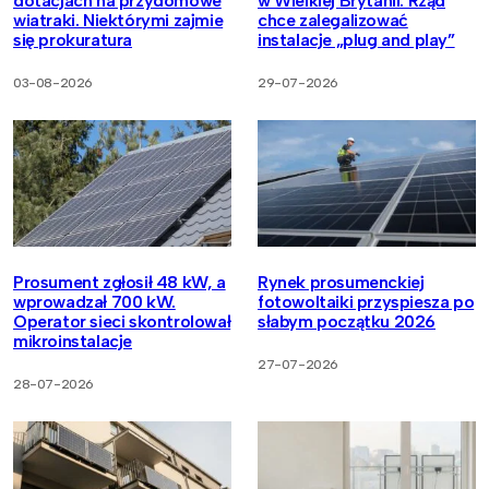
dotacjach na przydomowe
w Wielkiej Brytanii. Rząd
wiatraki. Niektórymi zajmie
chce zalegalizować
się prokuratura
instalacje „plug and play”
03-08-2026
29-07-2026
Prosument zgłosił 48 kW, a
Rynek prosumenckiej
wprowadzał 700 kW.
fotowoltaiki przyspiesza po
Operator sieci skontrolował
słabym początku 2026
mikroinstalacje
27-07-2026
28-07-2026