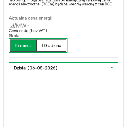
net-billingu mogą być rozliczani po miesięcznej rynkowej cenie
energii elektrycznej (RCEm) będącej średnią ważoną z cen RCE.
Aktualna cena energii
zł/MWh
Cena netto (bez VAT)
Skala
15 minut
1 Godzina
Dzisiaj
(06-08-2026)