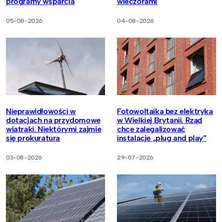
programy wsparcia
wieczorami
05-08-2026
04-08-2026
Nieprawidłowości w
Fotowoltaika bez elektryka
dotacjach na przydomowe
w Wielkiej Brytanii. Rząd
wiatraki. Niektórymi zajmie
chce zalegalizować
się prokuratura
instalacje „plug and play”
03-08-2026
29-07-2026