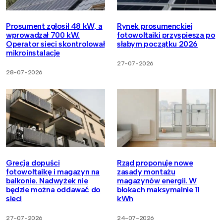
Prosument zgłosił 48 kW, a
Rynek prosumenckiej
wprowadzał 700 kW.
fotowoltaiki przyspiesza po
Operator sieci skontrolował
słabym początku 2026
mikroinstalacje
27-07-2026
28-07-2026
Grecja dopuści
Rząd proponuje nowe
fotowoltaikę i magazyn na
zasady montażu
balkonie. Nadwyżek nie
magazynów energii. W
będzie można oddawać do
blokach maksymalnie 11
sieci
kWh
27-07-2026
24-07-2026