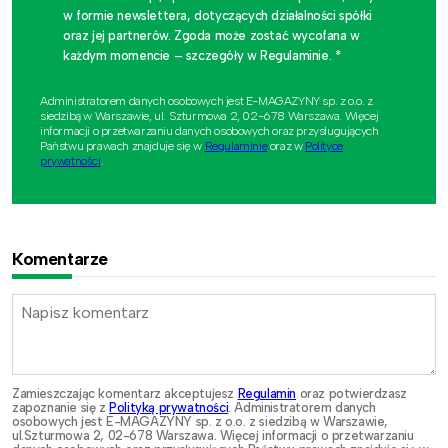
w formie newslettera, dotyczących działalności spółki
oraz jej partnerów. Zgoda może zostać wycofana w
każdym momencie – szczegóły w Regulaminie. *
Administratorem danych osobowych jest E-MAGAZYNY sp. z o.o. z
siedzibą w Warszawie, ul. Szturmowa 2, 02-678 Warszawa. Więcej
informacji o przetwarzaniu danych osobowych oraz przysługujących
Państwu prawach znajduje się w
Regulaminie
oraz w
Polityce
prywatności
.
Komentarze
Zamieszczając komentarz akceptujesz
Regulamin
oraz potwierdzasz
zapoznanie się z
Polityką prywatności
. Administratorem danych
osobowych jest E-MAGAZYNY sp. z o.o. z siedzibą w Warszawie,
ul.Szturmowa 2, 02-678 Warszawa. Więcej informacji o przetwarzaniu