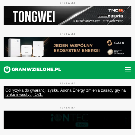
REKLAMA
REKLAMA
REKLAMA
Od ryzyka do gwarancji zysku. Asona Energy zmienia zasady gry na
rynku inwestycji OZE
REKLAMA