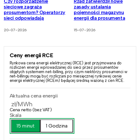
Czy rozporządzenie
Rząd zatwierdził nowe
sieciowe zagraża
zasady ustalania
prosumentom? Operatorzy
pojemności magazynu
sieci odpowiadają
energii dla prosumenta
20-07-2026
15-07-2026
Ceny energii RCE
Rynkowa cena energii elektrycznej (RCE) jest przyjmowana do
rozliczeń energii wprowadzanej do sieci przez prosumentów
objętych systemem net-billing, przy czym niektórzy prosumenci w
net-billingu mogą być rozliczani po miesięcznej rynkowej cenie
energii elektrycznej (RCEm) będącej średnią ważoną z cen RCE.
Aktualna cena energii
zł/MWh
Cena netto (bez VAT)
Skala
15 minut
1 Godzina