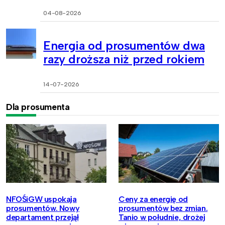
04-08-2026
Energia od prosumentów dwa
razy droższa niż przed rokiem
14-07-2026
Dla prosumenta
NFOŚiGW uspokaja
Ceny za energię od
prosumentów. Nowy
prosumentów bez zmian.
departament przejął
Tanio w południe, drożej