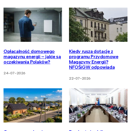
Opłacalność domowego
Kiedy ruszą dotacje z
magazynu energii – jakie są
programu Przydomowe
oczekiwania Polaków?
Magazyny Energii?
NFOŚiGW odpowiada
24-07-2026
22-07-2026