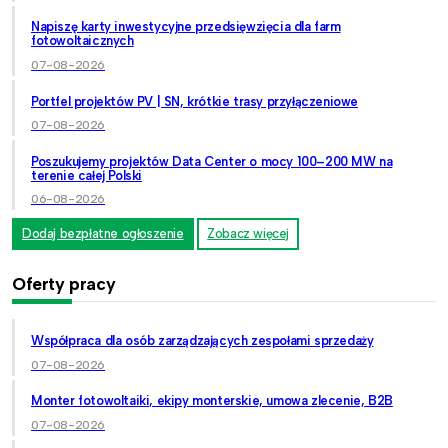
Napiszę karty inwestycyjne przedsięwzięcia dla farm
fotowoltaicznych
07-08-2026
Portfel projektów PV | SN, krótkie trasy przyłączeniowe
07-08-2026
Poszukujemy projektów Data Center o mocy 100–200 MW na
terenie całej Polski
06-08-2026
Dodaj bezpłatne ogłoszenie
Zobacz więcej
Oferty pracy
Współpraca dla osób zarządzających zespołami sprzedaży
07-08-2026
Monter fotowoltaiki, ekipy monterskie, umowa zlecenie, B2B
07-08-2026