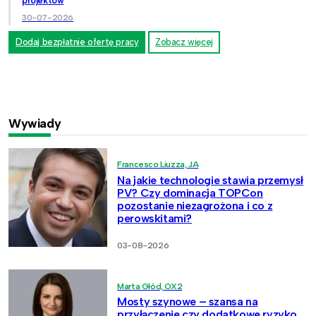
projektów
30-07-2026
Dodaj bezpłatnie ofertę pracy
Zobacz więcej
Wywiady
Francesco Liuzza, JA
Na jakie technologie stawia przemysł
PV? Czy dominacja TOPCon
pozostanie niezagrożona i co z
perowskitami?
03-08-2026
Marta Głód, OX2
Mosty szynowe – szansa na
przyłączenie czy dodatkowe ryzyko