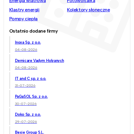
Energia wiatrowa
Fotowoltaika
Klastry energii
Kolektory słoneczne
Pompy ciepła
Ostatnio dodane firmy
Inoxa Sp. z o.o.
04-08-2026
Demicare Vadym Holyanych
04-08-2026
IT and C sp. z o.o.
31-07-2026
PaGaSOL Sp. z o.o.
30-07-2026
Doko Sp. z o.o.
29-07-2026
Bexie Group S.L.