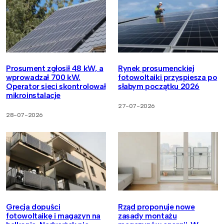
Prosument zgłosił 48 kW, a
Rynek prosumenckiej
wprowadzał 700 kW.
fotowoltaiki przyspiesza po
Operator sieci skontrolował
słabym początku 2026
mikroinstalacje
27-07-2026
28-07-2026
Grecja dopuści
Rząd proponuje nowe
fotowoltaikę i magazyn na
zasady montażu