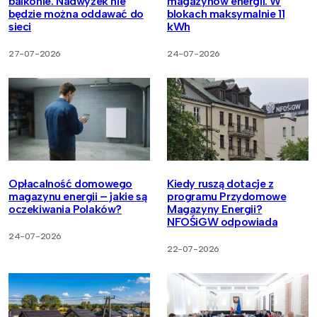
balkonie. Nadwyżek nie
magazynów energii. W
będzie można oddawać do
blokach maksymalnie 11
sieci
kWh
27-07-2026
24-07-2026
Opłacalność domowego
Kiedy ruszą dotacje z
magazynu energii – jakie są
programu Przydomowe
oczekiwania Polaków?
Magazyny Energii?
NFOŚiGW odpowiada
24-07-2026
22-07-2026