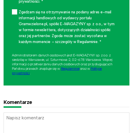
prywatności. *
Zgadzam się na otrzymywanie na podany adres e-mail
informacji handlowych od wydawcy portalu
Gramwzielone.pl, spółki E-MAGAZYNY sp. z o.o., w tym
w formie newslettera, dotyczących działalności spółki
oraz jej partnerów. Zgoda może zostać wycofana w
każdym momencie – szczegóły w Regulaminie. *
Administratorem danych osobowych jest E-MAGAZYNY sp. z o.o. z
siedzibą w Warszawie, ul. Szturmowa 2, 02-678 Warszawa. Więcej
informacji o przetwarzaniu danych osobowych oraz przysługujących
Państwu prawach znajduje się w
Regulaminie
oraz w
Polityce
prywatności
.
Komentarze