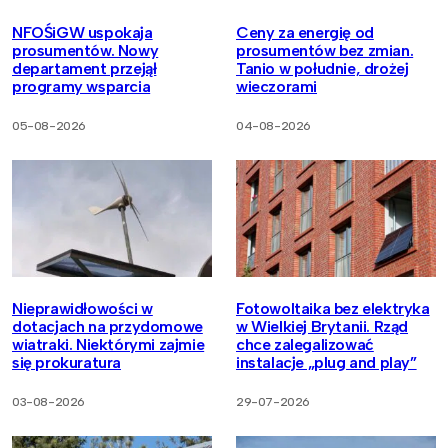
NFOŚiGW uspokaja
Ceny za energię od
prosumentów. Nowy
prosumentów bez zmian.
departament przejął
Tanio w południe, drożej
programy wsparcia
wieczorami
05-08-2026
04-08-2026
Nieprawidłowości w
Fotowoltaika bez elektryka
dotacjach na przydomowe
w Wielkiej Brytanii. Rząd
wiatraki. Niektórymi zajmie
chce zalegalizować
się prokuratura
instalacje „plug and play”
03-08-2026
29-07-2026