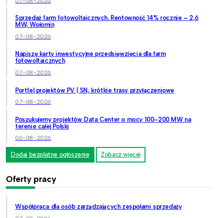
07-08-2026
Sprzedaż farm fotowoltaicznych. Rentowność 14% rocznie – 2,6
MW, Wołomin
07-08-2026
Napiszę karty inwestycyjne przedsięwzięcia dla farm
fotowoltaicznych
07-08-2026
Portfel projektów PV | SN, krótkie trasy przyłączeniowe
07-08-2026
Poszukujemy projektów Data Center o mocy 100–200 MW na
terenie całej Polski
06-08-2026
Dodaj bezpłatne ogłoszenie
Zobacz więcej
Oferty pracy
Współpraca dla osób zarządzających zespołami sprzedaży