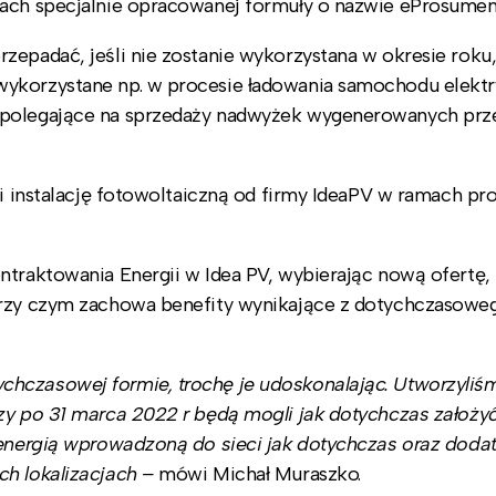
mach specjalnie opracowanej formuły o nazwie eProsumen
zepadać, jeśli nie zostanie wykorzystana w okresie roku,
wykorzystane np. w procesie ładowania samochodu elekt
 polegające na sprzedaży nadwyżek wygenerowanych prze
li instalację fotowoltaiczną od firmy IdeaPV w ramach pr
ntraktowania Energii w Idea PV, wybierając nową ofertę, 
 przy czym zachowa benefity wynikające z dotychczasowe
hczasowej formie, trochę je udoskonalając. Utworzyliś
zy po 31 marca 2022 r będą mogli jak dotychczas założy
ć energią wprowadzoną do sieci jak dotychczas oraz dod
h lokalizacjach –
mówi Michał Muraszko.