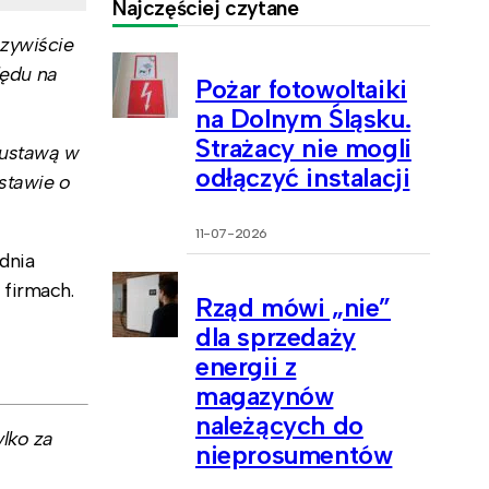
Najczęściej czytane
czywiście
lędu na
Pożar fotowoltaiki
na Dolnym Śląsku.
Strażacy nie mogli
 ustawą w
odłączyć instalacji
stawie o
11-07-2026
dnia
 firmach.
Rząd mówi „nie”
dla sprzedaży
energii z
magazynów
należących do
lko za
nieprosumentów