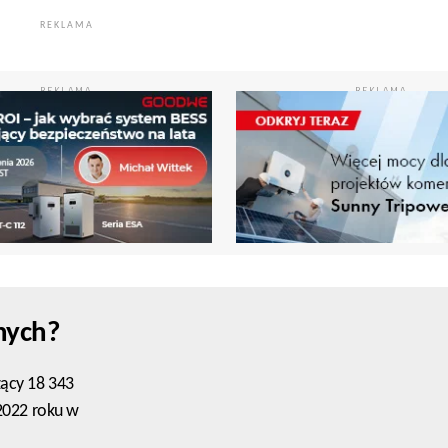
REKLAMA
REKLAMA
REKLAMA
nych?
zący 18 343
 2022 roku w