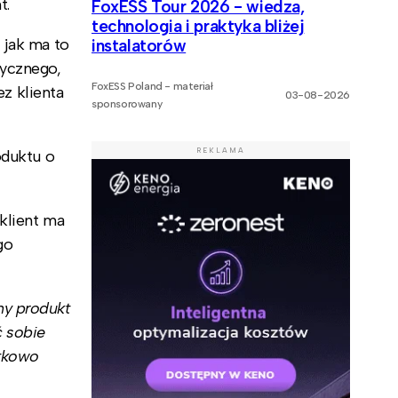
t.
FoxESS Tour 2026 - wiedza,
technologia i praktyka bliżej
 jak ma to
instalatorów
rycznego,
FoxESS Poland - materiał
z klienta
03-08-2026
sponsorowany
REKLAMA
oduktu o
klient ma
go
my produkt
ć sobie
atkowo