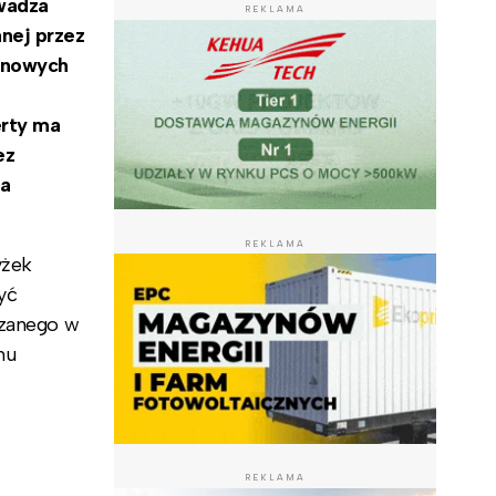
wadza
REKLAMA
nej przez
 nowych
erty ma
ez
ła
REKLAMA
yżek
yć
dzanego w
mu
REKLAMA