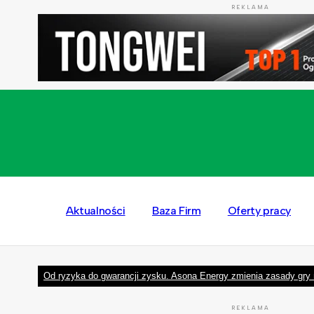
REKLAMA
Aktualności
Baza Firm
Oferty pracy
Od ryzyka do gwarancji zysku. Asona Energy zmienia zasady gry 
REKLAMA