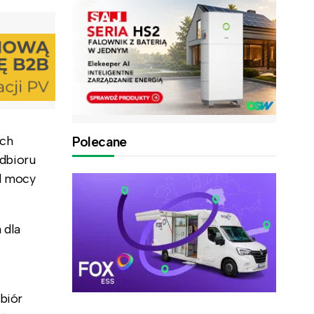
ach
Polecane
dbioru
d mocy
 dla
biór