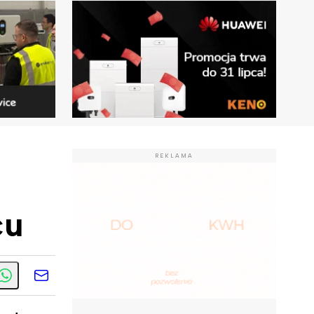
REKLAMA
ę
cu