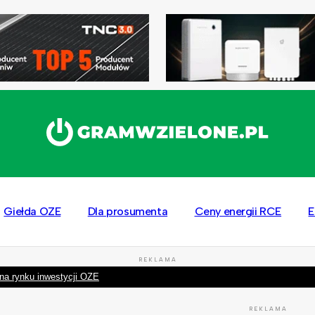
Giełda OZE
Dla prosumenta
Ceny energii RCE
E
REKLAMA
na rynku inwestycji OZE
REKLAMA