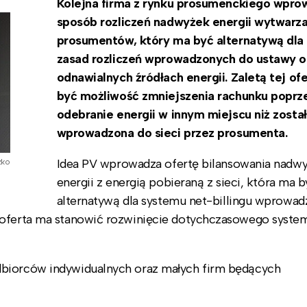
Kolejna firma z rynku prosumenckiego wpro
sposób rozliczeń nadwyżek energii wytwarza
prosumentów, który ma być alternatywą dla
zasad rozliczeń wprowadzonych do ustawy o
odnawialnych źródłach energii. Zaletą tej of
być możliwość zmniejszenia rachunku poprz
odebranie energii w innym miejscu niż zosta
wprowadzona do sieci przez prosumenta.
Idea PV wprowadza ofertę bilansowania nadw
zko
energii z energią pobieraną z sieci, która ma b
alternatywą dla systemu net-billingu wprowa
a oferta ma stanowić rozwinięcie dotychczasowego syste
dbiorców indywidualnych oraz małych firm będących