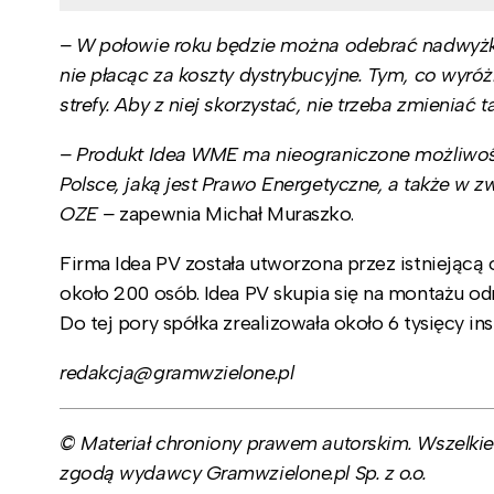
– W połowie roku będzie można odebrać nadwyżkę
nie płacąc za koszty dystrybucyjne. Tym, co wyróżn
strefy. Aby z niej skorzystać, nie trzeba zmieniać t
– Produkt Idea WME ma nieograniczone możliwośc
Polsce, jaką jest Prawo Energetyczne, a także w
OZE –
zapewnia Michał Muraszko.
Firma Idea PV została utworzona przez istniejącą 
około 200 osób. Idea PV skupia się na montażu o
Do tej pory spółka zrealizowała około 6 tysięcy inst
redakcja@gramwzielone.pl
© Materiał chroniony prawem autorskim. Wszelkie 
zgodą wydawcy Gramwzielone.pl Sp. z o.o.