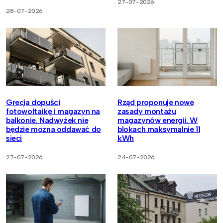
27-07-2026
28-07-2026
Grecja dopuści
Rząd proponuje nowe
fotowoltaikę i magazyn na
zasady montażu
balkonie. Nadwyżek nie
magazynów energii. W
będzie można oddawać do
blokach maksymalnie 11
sieci
kWh
27-07-2026
24-07-2026