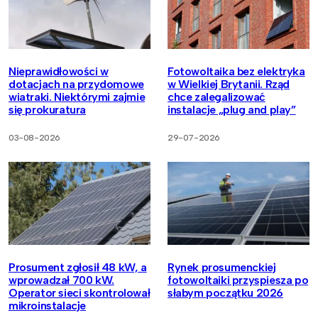
Nieprawidłowości w
Fotowoltaika bez elektryka
dotacjach na przydomowe
w Wielkiej Brytanii. Rząd
wiatraki. Niektórymi zajmie
chce zalegalizować
się prokuratura
instalacje „plug and play”
03-08-2026
29-07-2026
Prosument zgłosił 48 kW, a
Rynek prosumenckiej
wprowadzał 700 kW.
fotowoltaiki przyspiesza po
Operator sieci skontrolował
słabym początku 2026
mikroinstalacje