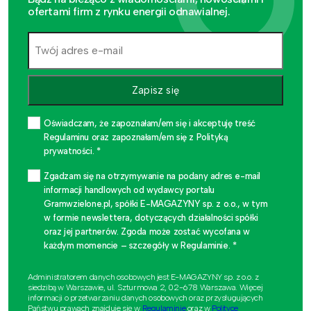
ofertami firm z rynku energii odnawialnej.
Zapisz się
Oświadczam, że zapoznałam/em się i akceptuję treść
Regulaminu oraz zapoznałam/em się z Polityką
prywatności. *
Zgadzam się na otrzymywanie na podany adres e-mail
informacji handlowych od wydawcy portalu
Gramwzielone.pl, spółki E-MAGAZYNY sp. z o.o., w tym
w formie newslettera, dotyczących działalności spółki
oraz jej partnerów. Zgoda może zostać wycofana w
każdym momencie – szczegóły w Regulaminie. *
Administratorem danych osobowych jest E-MAGAZYNY sp. z o.o. z
siedzibą w Warszawie, ul. Szturmowa 2, 02-678 Warszawa. Więcej
informacji o przetwarzaniu danych osobowych oraz przysługujących
Państwu prawach znajduje się w
Regulaminie
oraz w
Polityce