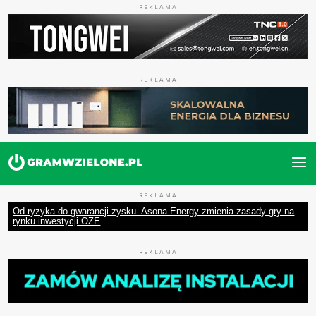
REKLAMA
REKLAMA
REKLAMA
Od ryzyka do gwarancji zysku. Asona Energy zmienia zasady gry na
rynku inwestycji OZE
REKLAMA