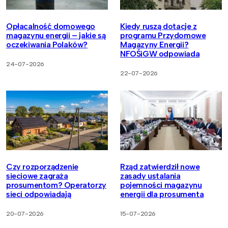
Opłacalność domowego
Kiedy ruszą dotacje z
magazynu energii – jakie są
programu Przydomowe
oczekiwania Polaków?
Magazyny Energii?
NFOŚiGW odpowiada
24-07-2026
22-07-2026
Czy rozporządzenie
Rząd zatwierdził nowe
sieciowe zagraża
zasady ustalania
prosumentom? Operatorzy
pojemności magazynu
sieci odpowiadają
energii dla prosumenta
20-07-2026
15-07-2026