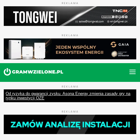
REKLAMA
REKLAMA
REKLAMA
Od ryzyka do gwarancji zysku. Asona Energy zmienia zasady gry na
rynku inwestycji OZE
REKLAMA