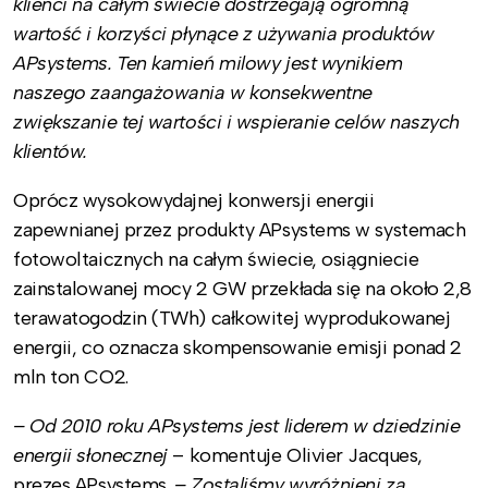
klienci na całym świecie dostrzegają ogromną
wartość i korzyści płynące z używania produktów
APsystems. Ten kamień milowy jest wynikiem
naszego zaangażowania w konsekwentne
zwiększanie tej wartości i wspieranie celów naszych
klientów.
Oprócz wysokowydajnej konwersji energii
zapewnianej przez produkty APsystems w systemach
fotowoltaicznych na całym świecie, osiągniecie
zainstalowanej mocy 2 GW przekłada się na około 2,8
terawatogodzin (TWh) całkowitej wyprodukowanej
energii, co oznacza skompensowanie emisji ponad 2
mln ton CO2.
– Od 2010 roku APsystems jest liderem w dziedzinie
energii słonecznej
– komentuje Olivier Jacques,
prezes APsystems.
– Zostaliśmy wyróżnieni za