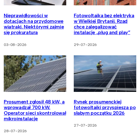
Nieprawidłowości w
Fotowoltaika bez elektryka
dotacjach na przydomowe
w Wielkiej Brytanii. Rząd
wiatraki. Niektórymi zajmie
chce zalegalizować
się prokuratura
instalacje „plug and play”
03-08-2026
29-07-2026
Prosument zgłosił 48 kW, a
Rynek prosumenckiej
wprowadzał 700 kW.
fotowoltaiki przyspiesza po
Operator sieci skontrolował
słabym początku 2026
mikroinstalacje
27-07-2026
28-07-2026