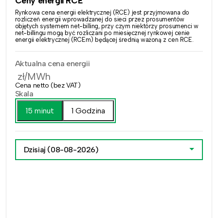
Ceny energii RCE
Rynkowa cena energii elektrycznej (RCE) jest przyjmowana do
rozliczeń energii wprowadzanej do sieci przez prosumentów
objętych systemem net-billing, przy czym niektórzy prosumenci w
net-billingu mogą być rozliczani po miesięcznej rynkowej cenie
energii elektrycznej (RCEm) będącej średnią ważoną z cen RCE.
Aktualna cena energii
zł/MWh
Cena netto (bez VAT)
Skala
15 minut
1 Godzina
Dzisiaj
(08-08-2026)