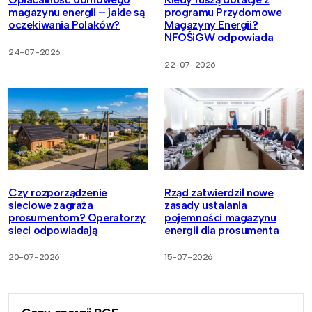
magazynu energii – jakie są
programu Przydomowe
oczekiwania Polaków?
Magazyny Energii?
NFOŚiGW odpowiada
24-07-2026
22-07-2026
Czy rozporządzenie
Rząd zatwierdził nowe
sieciowe zagraża
zasady ustalania
prosumentom? Operatorzy
pojemności magazynu
sieci odpowiadają
energii dla prosumenta
20-07-2026
15-07-2026