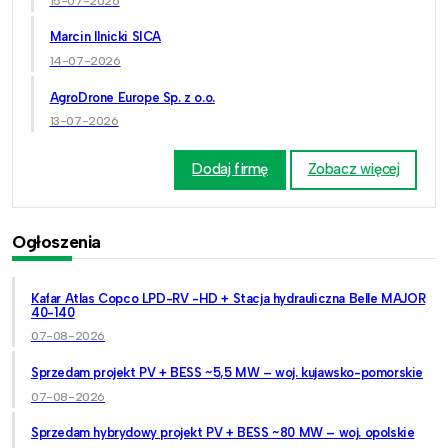
15-07-2026
Marcin Ilnicki SICA
14-07-2026
AgroDrone Europe Sp. z o.o.
13-07-2026
Dodaj firmę
Zobacz więcej
Ogłoszenia
Kafar Atlas Copco LPD-RV -HD + Stacja hydrauliczna Belle MAJOR
40-140
07-08-2026
Sprzedam projekt PV + BESS ~5,5 MW – woj. kujawsko-pomorskie
07-08-2026
Sprzedam hybrydowy projekt PV + BESS ~80 MW – woj. opolskie