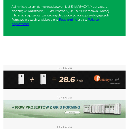
Administratorem danych osobowych jest E-MAGAZYNY sp. z o.o. z
siedzibą w Warszawie, ul. Szturmowa 2, 02-678 Warszawa. Więcej
informacji o przetwarzaniu danych osobowych oraz przysługujących
Państwu prawach znajduje się w
Regulaminie
oraz w
Polityce
prywatności
.
REKLAMA
REKLAMA
REKLAMA