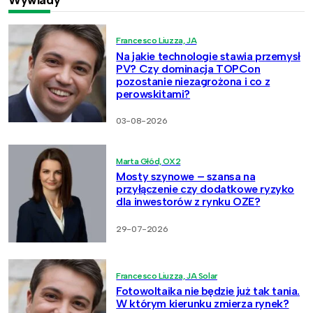
Francesco Liuzza, JA
Na jakie technologie stawia przemysł
PV? Czy dominacja TOPCon
pozostanie niezagrożona i co z
perowskitami?
03-08-2026
Marta Głód, OX2
Mosty szynowe – szansa na
przyłączenie czy dodatkowe ryzyko
dla inwestorów z rynku OZE?
29-07-2026
Francesco Liuzza, JA Solar
Fotowoltaika nie będzie już tak tania.
W którym kierunku zmierza rynek?