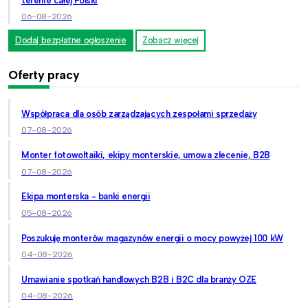
terenie całej Polski
06-08-2026
Dodaj bezpłatne ogłoszenie
Zobacz więcej
Oferty pracy
Współpraca dla osób zarządzających zespołami sprzedaży
07-08-2026
Monter fotowoltaiki, ekipy monterskie, umowa zlecenie, B2B
07-08-2026
Ekipa monterska - banki energii
05-08-2026
Poszukuję monterów magazynów energii o mocy powyżej 100 kW
04-08-2026
Umawianie spotkań handlowych B2B i B2C dla branży OZE
04-08-2026