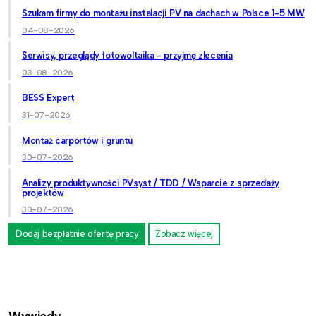
Szukam firmy do montażu instalacji PV na dachach w Polsce 1-5 MW
04-08-2026
Serwisy, przeglądy fotowoltaika - przyjmę zlecenia
03-08-2026
BESS Expert
31-07-2026
Montaż carportów i gruntu
30-07-2026
Analizy produktywności PVsyst / TDD / Wsparcie z sprzedaży
projektów
30-07-2026
Dodaj bezpłatnie ofertę pracy
Zobacz więcej
Wywiady