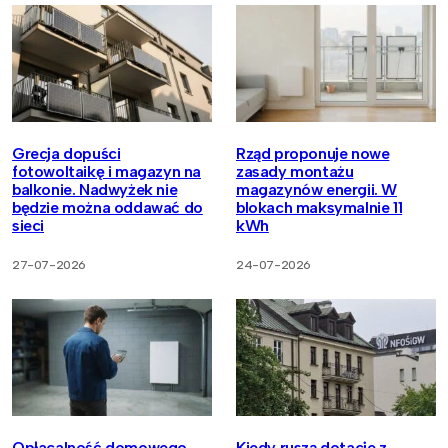
Grecja dopuści
Rząd proponuje nowe
fotowoltaikę i magazyn na
zasady montażu
balkonie. Nadwyżek nie
magazynów energii. W
będzie można oddawać do
blokach maksymalnie 11
sieci
kWh
27-07-2026
24-07-2026
Opłacalność domowego
Kiedy ruszą dotacje z