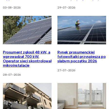
03-08-2026
29-07-2026
Prosument zgłosił 48 kW, a
Rynek prosumenckiej
wprowadzał 700 kW.
fotowoltaiki przyspiesza po
Operator sieci skontrolował
słabym początku 2026
mikroinstalacje
27-07-2026
28-07-2026