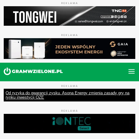
REKLAMA
REKLAMA
REKLAMA
Od ryzyka do gwarancji zysku. Asona Energy zmienia zasady gry na
rynku inwestycji OZE
REKLAMA