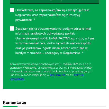
Oświadczam, że zapoznałam/em się i akceptuję treść
Regulaminu oraz zapoznałam/em się z Polityką
prywatności. *
Zgadzam się na otrzymywanie na podany adres e-mail
informacji handlowych od wydawcy portalu
Gramwzielone.pl, spółki E-MAGAZYNY sp. z o.o., w tym
w formie newslettera, dotyczących działalności spółki
oraz jej partnerów. Zgoda może zostać wycofana w
każdym momencie – szczegóły w Regulaminie. *
Administratorem danych osobowych jest E-MAGAZYNY sp. z o.o. z
siedzibą w Warszawie, ul. Szturmowa 2, 02-678 Warszawa. Więcej
informacji o przetwarzaniu danych osobowych oraz przysługujących
Państwu prawach znajduje się w
Regulaminie
oraz w
Polityce
prywatności
.
Komentarze