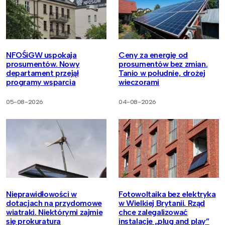
NFOŚiGW uspokaja
Ceny za energię od
prosumentów. Nowy
prosumentów bez zmian.
departament przejął
Tanio w południe, drożej
programy wsparcia
wieczorami
05-08-2026
04-08-2026
Nieprawidłowości w
Fotowoltaika bez elektryka
dotacjach na przydomowe
w Wielkiej Brytanii. Rząd
wiatraki. Niektórymi zajmie
chce zalegalizować
się prokuratura
instalacje „plug and play”