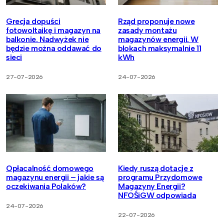
Grecja dopuści
Rząd proponuje nowe
fotowoltaikę i magazyn na
zasady montażu
balkonie. Nadwyżek nie
magazynów energii. W
będzie można oddawać do
blokach maksymalnie 11
sieci
kWh
27-07-2026
24-07-2026
Opłacalność domowego
Kiedy ruszą dotacje z
magazynu energii – jakie są
programu Przydomowe
oczekiwania Polaków?
Magazyny Energii?
NFOŚiGW odpowiada
24-07-2026
22-07-2026