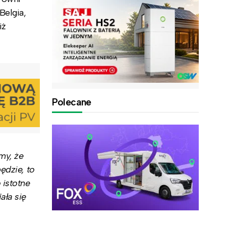
Belgia,
iż
Polecane
my, że
ędzie, to
 istotne
ała się