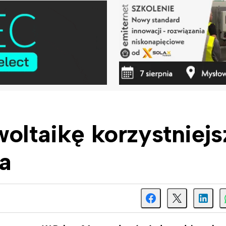
woltaikę korzystniejs
a