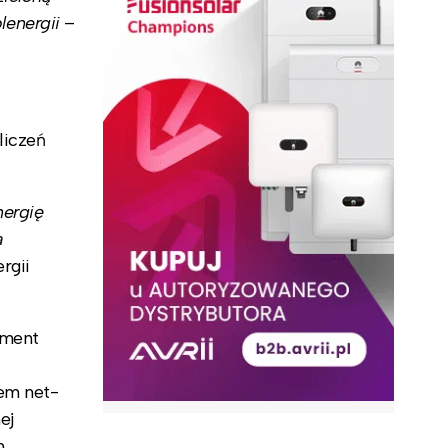
lenergii
–
liczeń
nergię
a
rgii
ument
mem net-
ej
h