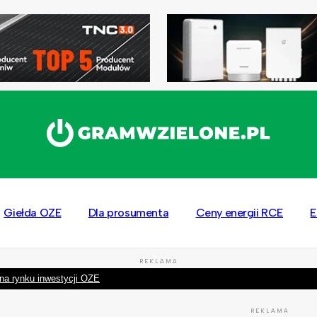
Giełda OZE
Dla prosumenta
Ceny energii RCE
E
REKLAMA
na rynku inwestycji OZE
REKLAMA