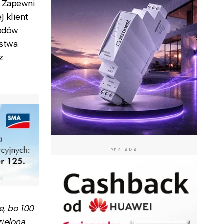
. Zapewni
j klient
hodów
rstwa
z
REKLAMA
e, bo 100
zieloną