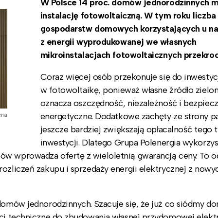
W Polsce 14 proc. domów jednorodzinnych 
instalację fotowoltaiczną. W tym roku liczba
gospodarstw domowych korzystających u na
z energii wyprodukowanej we własnych
mikroinstalacjach fotowoltaicznych przekroc
Coraz więcej osób przekonuje się do inwestyc
w fotowoltaikę, ponieważ własne źródło zielon
oznacza oszczędność, niezależność i bezpiec
energetyczne. Dodatkowe zachęty ze strony p
ria
jeszcze bardziej zwiększają opłacalność tego 
inwestycji. Dlatego Grupa Polenergia wykorzys
tów wprowadza ofertę z wieloletnią gwarancją ceny. To 
ozliczeń zakupu i sprzedaży energii elektrycznej z nowy
 domów jednorodzinnych. Szacuje się, że już co siódmy d
ości techniczne do zbudowania własnej przydomowej elekt