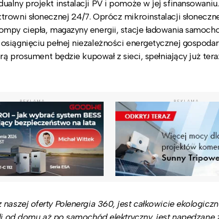
alny projekt instalacji PV i pomoże w jej sfinansowaniu
rowni słonecznej 24/7. Oprócz mikroinstalacji słoneczne
ompy ciepła, magazyny energii, stacje ładowania samoc
osiągnięciu pełnej niezależności energetycznej gospoda
rą prosument będzie kupował z sieci, spełniający już tera
REKLAMA
REKLAMA
aszej oferty Polenergia 360, jest całkowicie ekologiczn
yli od domu aż po samochód elektryczny, jest napędzane 