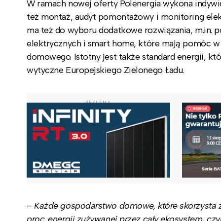
W ramach nowej oferty Polenergia wykona indywidu
też montaż, audyt pomontażowy i monitoring elekt
ma też do wyboru dodatkowe rozwiązania, m.in. p
elektrycznych i smart home, które mają pomóc w 
domowego. Istotny jest także standard energii, któ
wytyczne Europejskiego Zielonego Ładu.
REKLAMA
–
Każde gospodarstwo domowe, które skorzysta z n
proc. energii zużywanej przez cały ekosystem, cz