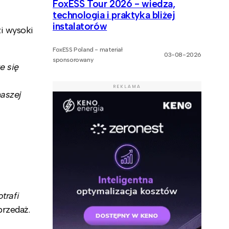
FoxESS Tour 2026 - wiedza,
technologia i praktyka bliżej
instalatorów
i wysoki
FoxESS Poland - materiał
03-08-2026
sponsorowany
e się
REKLAMA
naszej
trafi
przedaż.