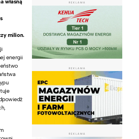
ma własną
REKLAMA
s
zy milion.
ji
ej energii
zeństwo
REKLAMA
aństwa
typu
tuje
odpowiedź
ch,
om
REKLAMA
rowni