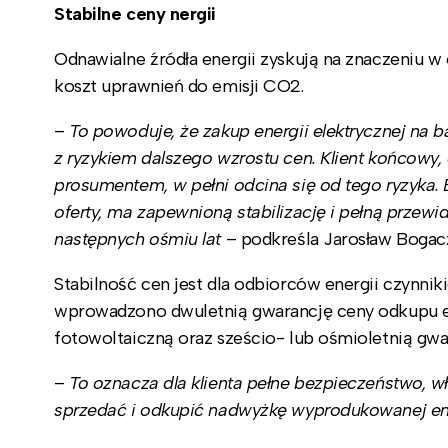
Stabilne ceny nergii
Odnawialne źródła energii zyskują na znaczeniu w
koszt uprawnień do emisji CO2.
–
To powoduje, że zakup energii elektrycznej na 
z ryzykiem dalszego wzrostu cen. Klient końcowy, 
prosumentem, w pełni odcina się od tego ryzyka. B
oferty, ma zapewnioną stabilizację i pełną przew
następnych ośmiu lat
– podkreśla Jarosław Bogac
Stabilność cen jest dla odbiorców energii czynni
wprowadzono dwuletnią gwarancję ceny odkupu e
fotowoltaiczną oraz sześcio- lub ośmioletnią gwar
–
To oznacza dla klienta pełne bezpieczeństwo, wł
sprzedać i odkupić nadwyżkę wyprodukowanej en