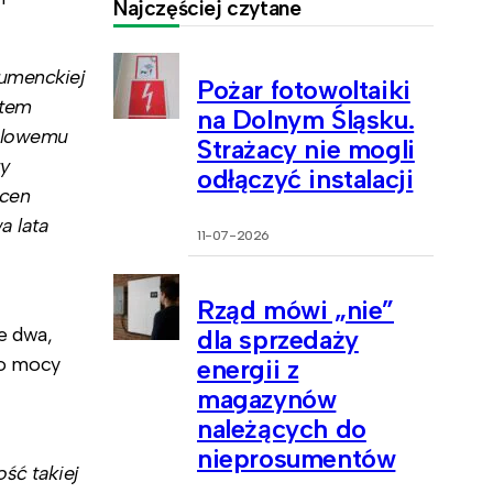
Najczęściej czytane
sumenckiej
Pożar fotowoltaiki
stem
na Dolnym Śląsku.
falowemu
Strażacy nie mogli
zy
odłączyć instalacji
 cen
a lata
11-07-2026
Rząd mówi „nie”
e dwa,
dla sprzedaży
 o mocy
energii z
magazynów
należących do
nieprosumentów
ść takiej