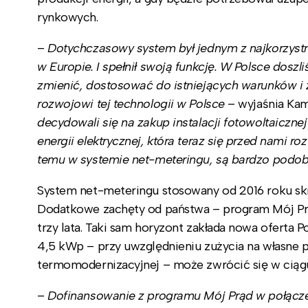
rynkowych.
–
Dotychczasowy system był jednym z najkorzystn
w Europie. I spełnił swoją funkcję. W Polsce dosz
zmienić, dostosować do istniejących warunków i 
rozwojowi tej technologii w Polsce
– wyjaśnia Kam
decydowali się na zakup instalacji fotowoltaicznej
energii elektrycznej, która teraz się przed nami 
temu w systemie net-meteringu, są bardzo podobn
System net-meteringu stosowany od 2016 roku skróc
Dodatkowe zachęty od państwa – program Mój Prą
trzy lata. Taki sam horyzont zakłada nowa oferta P
4,5 kWp – przy uwzględnieniu zużycia na własne p
termomodernizacyjnej – może zwrócić się w ciągu
–
Dofinansowanie z programu Mój Prąd w połączeni