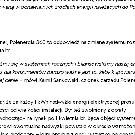
waną w odnawialnych źródłach energii należących do Po
znej, Polenergia 360 to odpowiedź na zmianę systemu roz
a br.
iśmy się w systemach rocznych i bilansowaliśmy naszą e
teraz dla konsumentów bardzo ważne jest to, żeby kupowan
ej cenie
– mówi Kamil Sankowski, członek zarządu Polene
, że za każdy 1 kWh nadwyżki energii elektrycznej pros
ci od wielkości instalacji. Był też zwolniony z opłaty
wchodzący na rynek po 1 kwietnia br. będą objęci syste
atorowi ewentualne nadwyżki powstałe w okresie wzmożon
łnić niedobory – kupi energię z sieci, wszystko po cenac