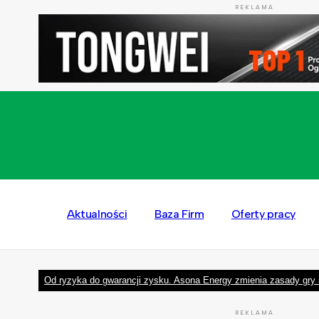
REKLAMA
Aktualności
Baza Firm
Oferty pracy
Od ryzyka do gwarancji zysku. Asona Energy zmienia zasady gry 
REKLAMA