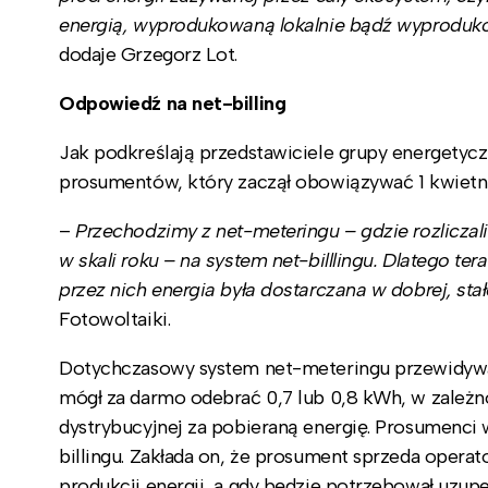
energią, wyprodukowaną lokalnie bądź wyproduko
dodaje Grzegorz Lot.
Odpowiedź na net-billing
Jak podkreślają przedstawiciele grupy energetyc
prosumentów, który zaczął obowiązywać 1 kwietni
–
Przechodzimy z net-meteringu – gdzie rozliczal
w skali roku – na system net-billlingu. Dlatego 
przez nich energia była dostarczana w dobrej, stał
Fotowoltaiki.
Dotychczasowy system net-meteringu przewidywał
mógł za darmo odebrać 0,7 lub 0,8 kWh, w zależnoś
dystrybucyjnej za pobieraną energię. Prosumenci 
billingu. Zakłada on, że prosument sprzeda oper
produkcji energii, a gdy będzie potrzebował uzupe