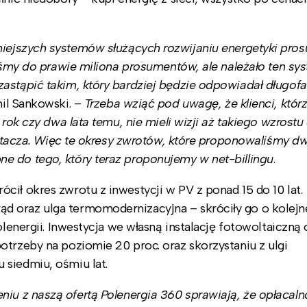
iejszych systemów służących rozwijaniu energetyki pro
liśmy do prawie miliona prosumentów, ale należało ten sy
zastąpić takim, który bardziej będzie odpowiadał długo
il Sankowski. –
Trzeba wziąć pod uwagę, że klienci, któr
 rok czy dwa lata temu, nie mieli wizji aż takiego wzrostu
roztacza. Więc te okresy zwrotów, które proponowaliśmy dw
e do tego, który teraz proponujemy w net-billingu
.
ił okres zwrotu z inwestycji w PV z ponad 15 do 10 lat.
d oraz ulga termomodernizacyjna – skróciły go o kolejn
olenergii. Inwestycja we własną instalację fotowoltaiczną
otrzeby na poziomie 20 proc. oraz skorzystaniu z ulgi
 siedmiu, ośmiu lat.
u z naszą ofertą Polenergia 360 sprawiają, że opłacalno