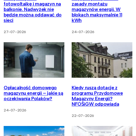
fotowoltaikę i magazyn na
zasady montażu
balkonie. Nadwyżek nie
magazynów energii. W
będzie można oddawać do
blokach maksymalnie 11
sieci
kWh
27-07-2026
24-07-2026
Opłacalność domowego
Kiedy ruszą dotacje z
magazynu energii – jakie są
programu Przydomowe
oczekiwania Polaków?
Magazyny Energii?
NFOŚiGW odpowiada
24-07-2026
22-07-2026