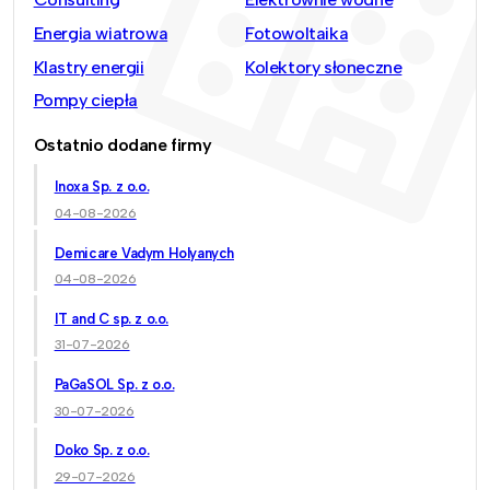
Energia wiatrowa
Fotowoltaika
Klastry energii
Kolektory słoneczne
Pompy ciepła
Ostatnio dodane firmy
Inoxa Sp. z o.o.
04-08-2026
Demicare Vadym Holyanych
04-08-2026
IT and C sp. z o.o.
31-07-2026
PaGaSOL Sp. z o.o.
30-07-2026
Doko Sp. z o.o.
29-07-2026