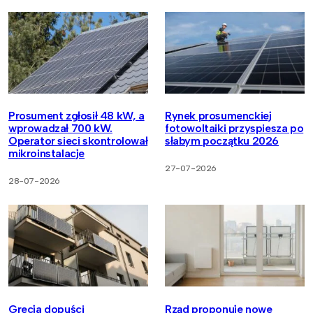
Prosument zgłosił 48 kW, a
Rynek prosumenckiej
wprowadzał 700 kW.
fotowoltaiki przyspiesza po
Operator sieci skontrolował
słabym początku 2026
mikroinstalacje
27-07-2026
28-07-2026
Grecja dopuści
Rząd proponuje nowe