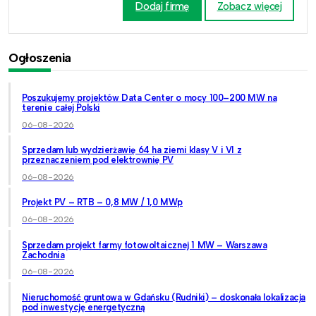
Dodaj firmę
Zobacz więcej
Ogłoszenia
Poszukujemy projektów Data Center o mocy 100–200 MW na
terenie całej Polski
06-08-2026
Sprzedam lub wydzierżawię 64 ha ziemi klasy V i VI z
przeznaczeniem pod elektrownię PV
06-08-2026
Projekt PV – RTB – 0,8 MW / 1,0 MWp
06-08-2026
Sprzedam projekt farmy fotowoltaicznej 1 MW – Warszawa
Zachodnia
06-08-2026
Nieruchomość gruntowa w Gdańsku (Rudniki) – doskonała lokalizacja
pod inwestycję energetyczną