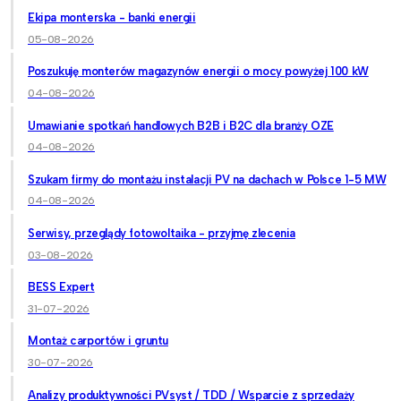
Ekipa monterska - banki energii
05-08-2026
Poszukuję monterów magazynów energii o mocy powyżej 100 kW
04-08-2026
Umawianie spotkań handlowych B2B i B2C dla branży OZE
04-08-2026
Szukam firmy do montażu instalacji PV na dachach w Polsce 1-5 MW
04-08-2026
Serwisy, przeglądy fotowoltaika - przyjmę zlecenia
03-08-2026
BESS Expert
31-07-2026
Montaż carportów i gruntu
30-07-2026
Analizy produktywności PVsyst / TDD / Wsparcie z sprzedaży