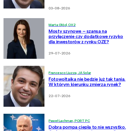
03-08-2026
Marta Głód, OX2
Mosty szynowe – szansa na
przyłączenie czy dodatkowe ryzyko
dla inwestorów z rynku OZE?
29-07-2026
Francesco Liuzza, JA Solar
Fotowoltaika nie będzie już tak tania.
W którym kierunku zmierza rynek?
22-07-2026
Paweł Lachman, PORT PC
Dobra pompa ciepła to nie wszystko.