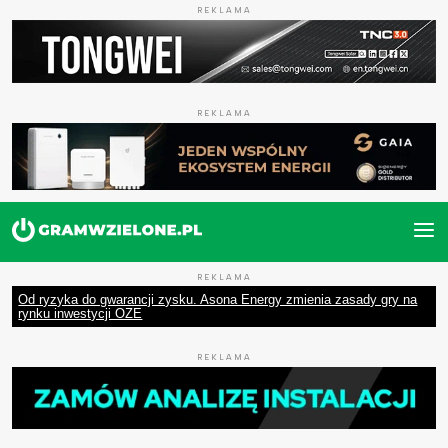
REKLAMA
REKLAMA
REKLAMA
Od ryzyka do gwarancji zysku. Asona Energy zmienia zasady gry na
rynku inwestycji OZE
REKLAMA