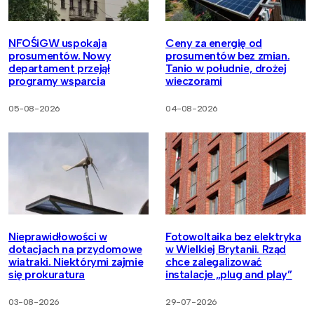
NFOŚiGW uspokaja
Ceny za energię od
prosumentów. Nowy
prosumentów bez zmian.
departament przejął
Tanio w południe, drożej
programy wsparcia
wieczorami
05-08-2026
04-08-2026
Nieprawidłowości w
Fotowoltaika bez elektryka
dotacjach na przydomowe
w Wielkiej Brytanii. Rząd
wiatraki. Niektórymi zajmie
chce zalegalizować
się prokuratura
instalacje „plug and play”
03-08-2026
29-07-2026