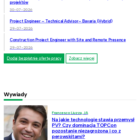
projektów
30-07-2026
Project Engineer – Technical Advisor– Bavaria (Hybrid)
29-07-2026
Construction Project Engineer with Site and Remote Presence
29-07-2026
Dodaj bezpłatnie ofertę pracy
Zobacz więcej
Wywiady
Francesco Liuzza, JA
Na jakie technologie stawia przemysł
PV? Czy dominacja TOPCon
pozostanie niezagrożona i co z
perowskitami?