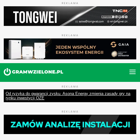
REKLAMA
REKLAMA
REKLAMA
Od ryzyka do gwarancji zysku. Asona Energy zmienia zasady gry na
rynku inwestycji OZE
REKLAMA