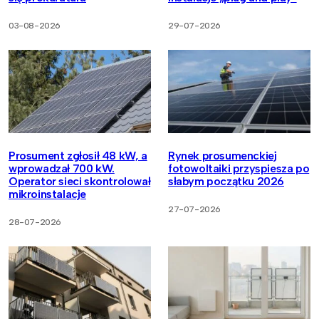
03-08-2026
29-07-2026
Prosument zgłosił 48 kW, a
Rynek prosumenckiej
wprowadzał 700 kW.
fotowoltaiki przyspiesza po
Operator sieci skontrolował
słabym początku 2026
mikroinstalacje
27-07-2026
28-07-2026