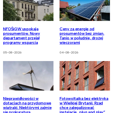
NFOŚiGW uspokaja
Ceny za energię od
prosumentów. Nowy
prosumentów bez zmian.
departament przejął
Tanio w południe, drożej
programy wsparcia
wieczorami
05-08-2026
04-08-2026
Nieprawidłowości w
Fotowoltaika bez elektryka
dotacjach na przydomowe
w Wielkiej Brytanii. Rząd
wiatraki. Niektórymi zajmie
chce zalegalizować
się prokuratura
instalacje „plug and play”