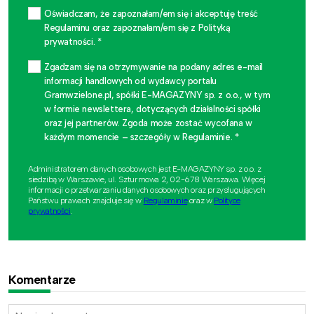
Oświadczam, że zapoznałam/em się i akceptuję treść
Regulaminu oraz zapoznałam/em się z Polityką
prywatności. *
Zgadzam się na otrzymywanie na podany adres e-mail
informacji handlowych od wydawcy portalu
Gramwzielone.pl, spółki E-MAGAZYNY sp. z o.o., w tym
w formie newslettera, dotyczących działalności spółki
oraz jej partnerów. Zgoda może zostać wycofana w
każdym momencie – szczegóły w Regulaminie. *
Administratorem danych osobowych jest E-MAGAZYNY sp. z o.o. z
siedzibą w Warszawie, ul. Szturmowa 2, 02-678 Warszawa. Więcej
informacji o przetwarzaniu danych osobowych oraz przysługujących
Państwu prawach znajduje się w
Regulaminie
oraz w
Polityce
prywatności
.
Komentarze