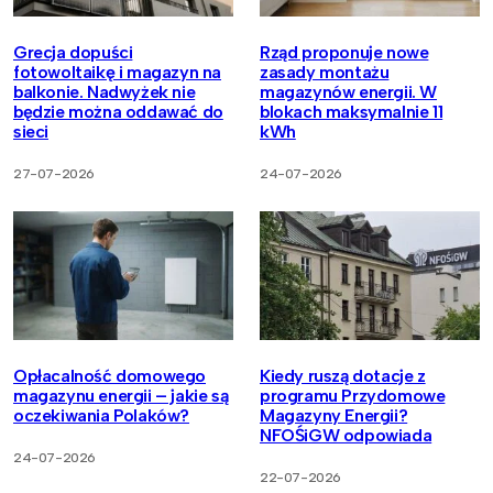
Grecja dopuści
Rząd proponuje nowe
fotowoltaikę i magazyn na
zasady montażu
balkonie. Nadwyżek nie
magazynów energii. W
będzie można oddawać do
blokach maksymalnie 11
sieci
kWh
27-07-2026
24-07-2026
Opłacalność domowego
Kiedy ruszą dotacje z
magazynu energii – jakie są
programu Przydomowe
oczekiwania Polaków?
Magazyny Energii?
NFOŚiGW odpowiada
24-07-2026
22-07-2026