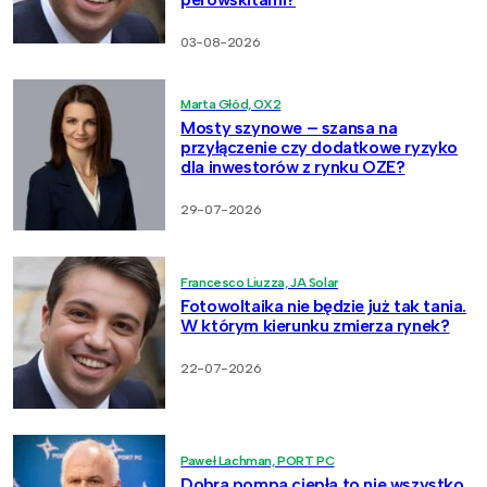
03-08-2026
Marta Głód, OX2
Mosty szynowe – szansa na
przyłączenie czy dodatkowe ryzyko
dla inwestorów z rynku OZE?
29-07-2026
Francesco Liuzza, JA Solar
Fotowoltaika nie będzie już tak tania.
W którym kierunku zmierza rynek?
22-07-2026
Paweł Lachman, PORT PC
Dobra pompa ciepła to nie wszystko.