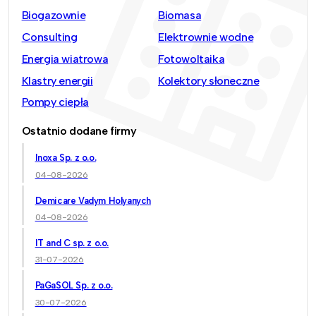
Biogazownie
Biomasa
Consulting
Elektrownie wodne
Energia wiatrowa
Fotowoltaika
Klastry energii
Kolektory słoneczne
Pompy ciepła
Ostatnio dodane firmy
Inoxa Sp. z o.o.
04-08-2026
Demicare Vadym Holyanych
04-08-2026
IT and C sp. z o.o.
31-07-2026
PaGaSOL Sp. z o.o.
30-07-2026