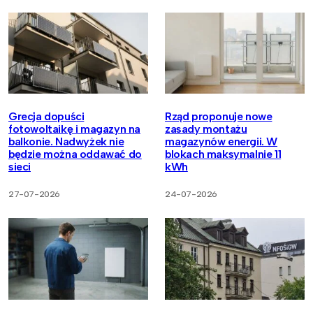
Grecja dopuści
Rząd proponuje nowe
fotowoltaikę i magazyn na
zasady montażu
balkonie. Nadwyżek nie
magazynów energii. W
będzie można oddawać do
blokach maksymalnie 11
sieci
kWh
27-07-2026
24-07-2026