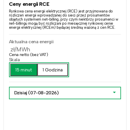
Ceny energii RCE
Rynkowa cena energii elektrycznej (RCE) jest przyjmowana do
rozliczeń energii wprowadzanej do sieci przez prosumentów
objętych systemem net-billing, przy czym niektórzy prosumenci w
net-billingu mogą być rozliczani po miesięcznej rynkowej cenie
energii elektrycznej (RCEm) będącej średnią ważoną z cen RCE.
Aktualna cena energii
zł/MWh
Cena netto (bez VAT)
Skala
15 minut
1 Godzina
Dzisiaj
(07-08-2026)