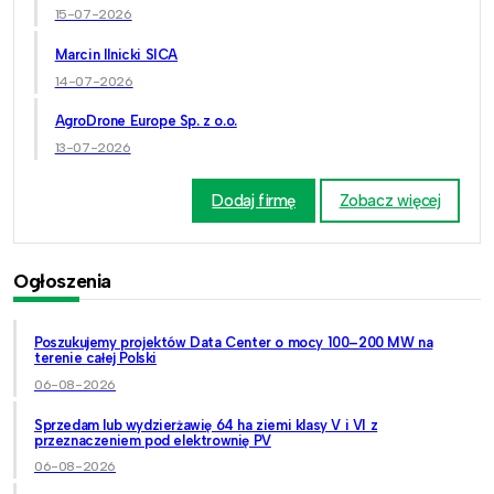
15-07-2026
Marcin Ilnicki SICA
14-07-2026
AgroDrone Europe Sp. z o.o.
13-07-2026
Dodaj firmę
Zobacz więcej
Ogłoszenia
Poszukujemy projektów Data Center o mocy 100–200 MW na
terenie całej Polski
06-08-2026
Sprzedam lub wydzierżawię 64 ha ziemi klasy V i VI z
przeznaczeniem pod elektrownię PV
06-08-2026