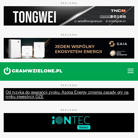
REKLAMA
REKLAMA
REKLAMA
Od ryzyka do gwarancji zysku. Asona Energy zmienia zasady gry na
rynku inwestycji OZE
REKLAMA