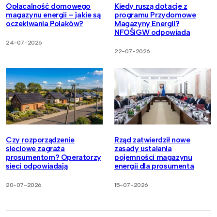
Opłacalność domowego
Kiedy ruszą dotacje z
magazynu energii – jakie są
programu Przydomowe
oczekiwania Polaków?
Magazyny Energii?
NFOŚiGW odpowiada
24-07-2026
22-07-2026
Czy rozporządzenie
Rząd zatwierdził nowe
sieciowe zagraża
zasady ustalania
prosumentom? Operatorzy
pojemności magazynu
sieci odpowiadają
energii dla prosumenta
20-07-2026
15-07-2026