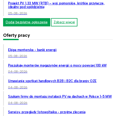
Projekt PV 1,33 MW (RTB) – woj. pomorskie, krótkie przyłącze,
idealny pod spółdzielnię
05-08-2026
Dodaj bezpłatne ogłoszenie
Zobacz więcej
Oferty pracy
Ekipa monterska - banki energii
05-08-2026
Poszukuję monterów magazynów energii o mocy powyżej 100 kW
04-08-2026
Umawianie spotkań handlowych B2B i B2C dla branży OZE
04-08-2026
Szukam firmy do montażu instalacji PV na dachach w Polsce 1-5 MW
04-08-2026
Serwisy, przeglądy fotowoltaika - przyjmę zlecenia