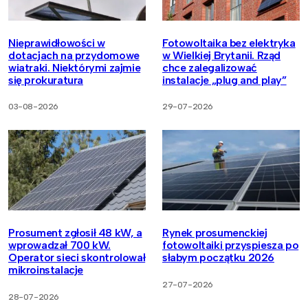
Nieprawidłowości w
Fotowoltaika bez elektryka
dotacjach na przydomowe
w Wielkiej Brytanii. Rząd
wiatraki. Niektórymi zajmie
chce zalegalizować
się prokuratura
instalacje „plug and play”
03-08-2026
29-07-2026
Prosument zgłosił 48 kW, a
Rynek prosumenckiej
wprowadzał 700 kW.
fotowoltaiki przyspiesza po
Operator sieci skontrolował
słabym początku 2026
mikroinstalacje
27-07-2026
28-07-2026