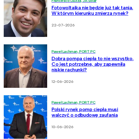
Francesco Liuzza, JA Solar
Fotowoltaika nie będzie już tak tania.
W którym kierunku zmierza rynek?
22-07-2026
Paweł Lachman, PORT PC
Dobra pompa ciepła to nie wszystko.
Co jest potrzebne, aby zapewniła
niskie rachunki?
12-06-2026
Paweł Lachman, PORT PC
Polski rynek pomp ciepła musi
walczyć o odbudowę zaufania
10-06-2026