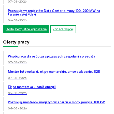
07-08-2026
Poszukujemy projektów Data Center o mocy 100–200 MW na
terenie całej Polski
06-08-2026
Dodaj bezpłatne ogłoszenie
Zobacz więcej
Oferty pracy
Współpraca dla osób zarządzających zespołami sprzedaży
07-08-2026
Monter fotowoltaiki, ekipy monterskie, umowa zlecenie, B2B
07-08-2026
Ekipa monterska - banki energii
05-08-2026
Poszukuję monterów magazynów energii o mocy powyżej 100 kW
04-08-2026