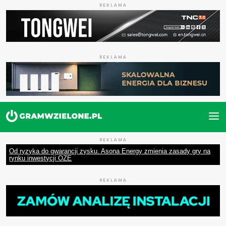
REKLAMA
REKLAMA
REKLAMA
Od ryzyka do gwarancji zysku. Asona Energy zmienia zasady gry na
rynku inwestycji OZE
REKLAMA