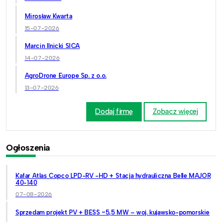
Mirosław Kwarta
15-07-2026
Marcin Ilnicki SICA
14-07-2026
AgroDrone Europe Sp. z o.o.
13-07-2026
Dodaj firmę
Zobacz więcej
Ogłoszenia
Kafar Atlas Copco LPD-RV -HD + Stacja hydrauliczna Belle MAJOR
40-140
07-08-2026
Sprzedam projekt PV + BESS ~5,5 MW – woj. kujawsko-pomorskie