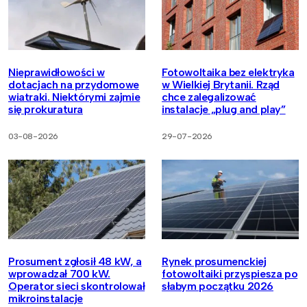
Nieprawidłowości w
Fotowoltaika bez elektryka
dotacjach na przydomowe
w Wielkiej Brytanii. Rząd
wiatraki. Niektórymi zajmie
chce zalegalizować
się prokuratura
instalacje „plug and play”
03-08-2026
29-07-2026
Prosument zgłosił 48 kW, a
Rynek prosumenckiej
wprowadzał 700 kW.
fotowoltaiki przyspiesza po
Operator sieci skontrolował
słabym początku 2026
mikroinstalacje