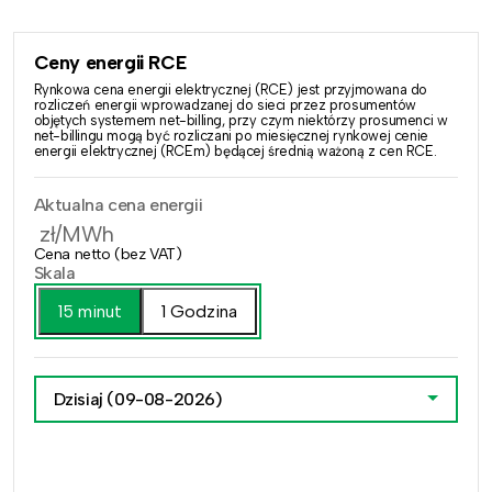
Ceny energii RCE
Rynkowa cena energii elektrycznej (RCE) jest przyjmowana do
rozliczeń energii wprowadzanej do sieci przez prosumentów
objętych systemem net-billing, przy czym niektórzy prosumenci w
net-billingu mogą być rozliczani po miesięcznej rynkowej cenie
energii elektrycznej (RCEm) będącej średnią ważoną z cen RCE.
Aktualna cena energii
zł/MWh
Cena netto (bez VAT)
Skala
15 minut
1 Godzina
Dzisiaj
(09-08-2026)