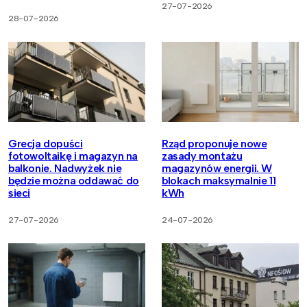
27-07-2026
28-07-2026
Grecja dopuści
Rząd proponuje nowe
fotowoltaikę i magazyn na
zasady montażu
balkonie. Nadwyżek nie
magazynów energii. W
będzie można oddawać do
blokach maksymalnie 11
sieci
kWh
27-07-2026
24-07-2026