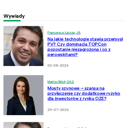
Wywiady
Francesco Liuzza, JA
Na jakie technologie stawia przemysł
PV? Czy dominacja TOPCon
pozostanie niezagrożona i co z
perowskitami?
03-08-2026
Marta Głód, OX2
Mosty szynowe – szansa na
przyłączenie czy dodatkowe ryzyko
dla inwestorów z rynku OZE?
29-07-2026