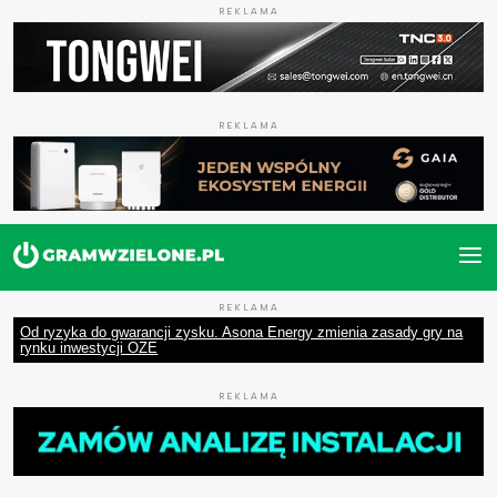
REKLAMA
REKLAMA
REKLAMA
Od ryzyka do gwarancji zysku. Asona Energy zmienia zasady gry na
rynku inwestycji OZE
REKLAMA