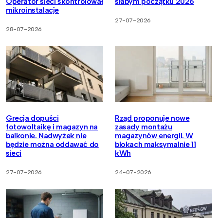
Operator sieci skontrolował
słabym początku 2026
mikroinstalacje
27-07-2026
28-07-2026
Grecja dopuści
Rząd proponuje nowe
fotowoltaikę i magazyn na
zasady montażu
balkonie. Nadwyżek nie
magazynów energii. W
będzie można oddawać do
blokach maksymalnie 11
sieci
kWh
27-07-2026
24-07-2026