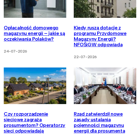
Opłacalność domowego
Kiedy ruszą dotacje z
magazynu energii – jakie są
programu Przydomowe
oczekiwania Polaków?
Magazyny Energii?
NFOŚiGW odpowiada
24-07-2026
22-07-2026
Czy rozporządzenie
Rząd zatwierdził nowe
sieciowe zagraża
zasady ustalania
prosumentom? Operatorzy
pojemności magazynu
sieci odpowiadają
energii dla prosumenta