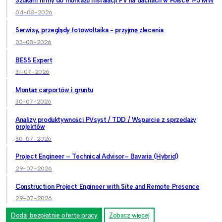
Szukam firmy do montażu instalacji PV na dachach w Polsce 1-5 MW
04-08-2026
Serwisy, przeglądy fotowoltaika - przyjmę zlecenia
03-08-2026
BESS Expert
31-07-2026
Montaż carportów i gruntu
30-07-2026
Analizy produktywności PVsyst / TDD / Wsparcie z sprzedaży
projektów
30-07-2026
Project Engineer – Technical Advisor– Bavaria (Hybrid)
29-07-2026
Construction Project Engineer with Site and Remote Presence
29-07-2026
Dodaj bezpłatnie ofertę pracy
Zobacz więcej