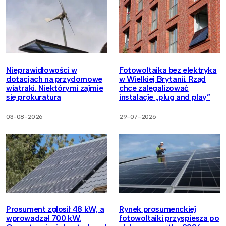
Nieprawidłowości w
Fotowoltaika bez elektryka
dotacjach na przydomowe
w Wielkiej Brytanii. Rząd
wiatraki. Niektórymi zajmie
chce zalegalizować
się prokuratura
instalacje „plug and play”
03-08-2026
29-07-2026
Prosument zgłosił 48 kW, a
Rynek prosumenckiej
wprowadzał 700 kW.
fotowoltaiki przyspiesza po