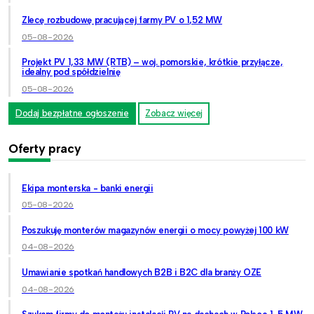
Zlecę rozbudowę pracującej farmy PV o 1,52 MW
05-08-2026
Projekt PV 1,33 MW (RTB) – woj. pomorskie, krótkie przyłącze,
idealny pod spółdzielnię
05-08-2026
Dodaj bezpłatne ogłoszenie
Zobacz więcej
Oferty pracy
Ekipa monterska - banki energii
05-08-2026
Poszukuję monterów magazynów energii o mocy powyżej 100 kW
04-08-2026
Umawianie spotkań handlowych B2B i B2C dla branży OZE
04-08-2026