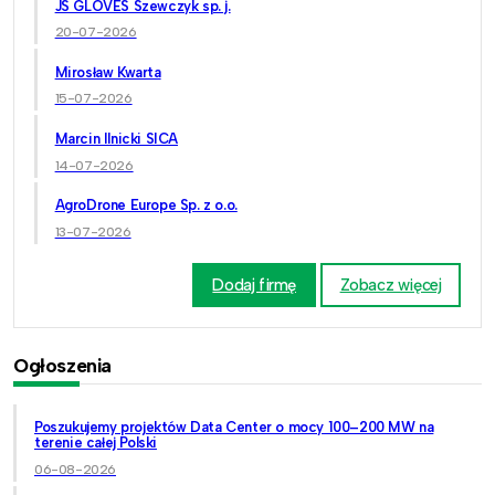
JS GLOVES Szewczyk sp. j.
20-07-2026
Mirosław Kwarta
15-07-2026
Marcin Ilnicki SICA
14-07-2026
AgroDrone Europe Sp. z o.o.
13-07-2026
Dodaj firmę
Zobacz więcej
Ogłoszenia
Poszukujemy projektów Data Center o mocy 100–200 MW na
terenie całej Polski
06-08-2026