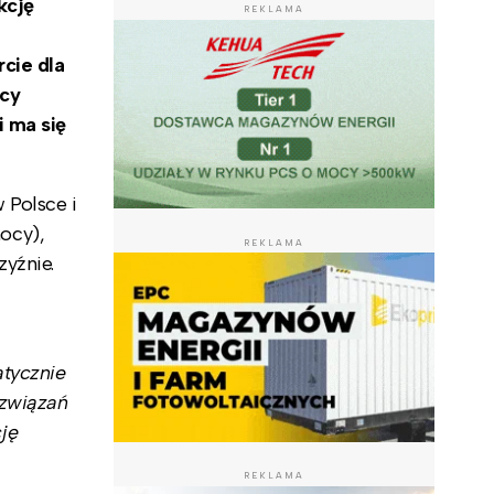
kcję
REKLAMA
rcie dla
ocy
i ma się
 Polsce i
ocy),
REKLAMA
yźnie.
atycznie
ozwiązań
ję
REKLAMA