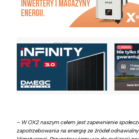
REKLAMA
–
W OX2 naszym celem jest zapewnienie społeczeń
zapotrzebowania na energię ze źródeł odnawialny
klimatycznej. Przygotowujemy się do realizacji 