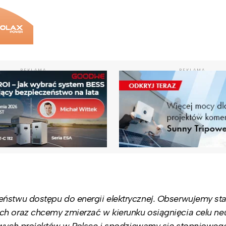
REKLAMA
REKLAMA
stwu dostępu do energii elektrycznej. Obserwujemy sta
ch oraz chcemy zmierzać w kierunku osiągnięcia celu neu
nowych projektów w Polsce i spodziewamy się stopnioweg