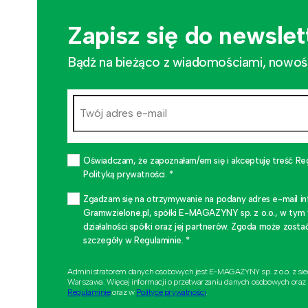
Zapisz się do newslet
Bądź na bieżąco z wiadomościami, nowościa
Oświadczam, że zapoznałam/em się i akceptuję treść Re
Polityką prywatności. *
Zgadzam się na otrzymywanie na podany adres e-mail i
Gramwzielone.pl, spółki E-MAGAZYNY sp. z o.o., w tym
działalności spółki oraz jej partnerów. Zgoda może zo
szczegóły w Regulaminie. *
Administratorem danych osobowych jest E-MAGAZYNY sp. z o.o. z si
Warszawa. Więcej informacji o przetwarzaniu danych osobowych oraz
Regulaminie
oraz w
Polityce prywatności
.