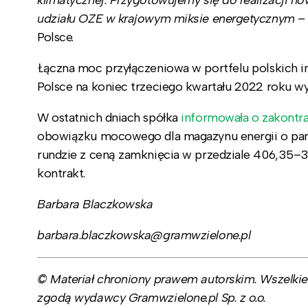
udziału OZE w krajowym miksie energetycznym
– 
Polsce.
Łączna moc przyłączeniowa w portfelu polskich 
Polsce na koniec trzeciego kwartału 2022 roku wy
W ostatnich dniach spółka
informowała o zakontr
obowiązku mocowego dla magazynu energii o
pa
rundzie z ceną zamknięcia w przedziale 406,35–3
kontrakt.
Barbara Blaczkowska
barbara.blaczkowska@gramwzielone.pl
© Materiał chroniony prawem autorskim. Wszelkie 
zgodą wydawcy Gramwzielone.pl Sp. z o.o.