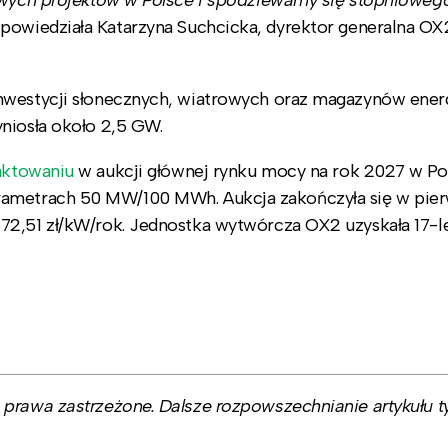
powiedziała Katarzyna Suchcicka, dyrektor generalna OX
inwestycji słonecznych, wiatrowych oraz magazynów ener
niosła około 2,5 GW.
aktowaniu
w aukcji głównej rynku mocy na rok 2027 w Po
rametrach 50 MW/100 MWh. Aukcja zakończyła się w pier
72,51 zł/kW/rok. Jednostka wytwórcza OX2 uzyskała 17-le
prawa zastrzeżone. Dalsze rozpowszechnianie artykułu ty