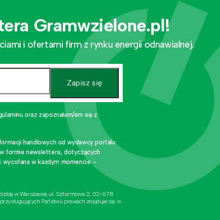
tera Gramwzielone.pl!
mi i ofertami firm z rynku energii odnawialnej.
Zapisz się
gulaminu oraz zapoznałam/em się z
nformacji handlowych od wydawcy portalu
 w formie newslettera, dotyczących
stać wycofana w każdym momencie –
edzibą w Warszawie, ul. Szturmowa 2, 02-678
 przysługujących Państwu prawach znajduje się w