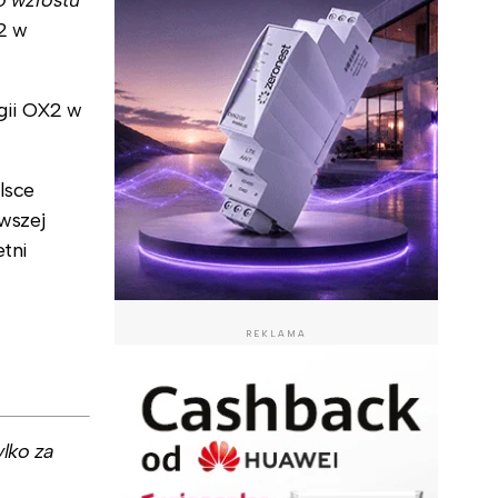
2 w
gii OX2 w
lsce
wszej
tni
REKLAMA
lko za