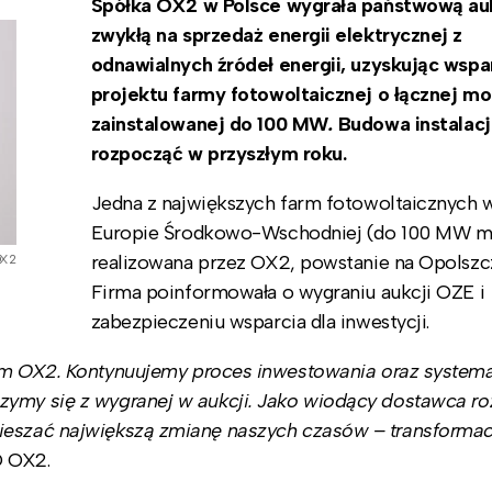
Spółka OX2 w Polsce wygrała państwową au
zwykłą na sprzedaż energii elektrycznej z
odnawialnych źródeł energii, uzyskując wspa
projektu farmy fotowoltaicznej o łącznej m
zainstalowanej do 100 MW
.
Budowa instalacj
rozpocząć w przyszłym roku.
Jedna z największych farm fotowoltaicznych w
Europie Środkowo-Wschodniej (do 100 MW m
realizowana przez OX2, powstanie na Opolszcz
OX2
Firma poinformowała o wygraniu aukcji OZE i
zabezpieczeniu wsparcia dla inwestycji.
iem OX2. Kontynuujemy proces inwestowania oraz system
zymy się z wygranej w aukcji. Jako wiodący dostawca r
pieszać największą zmianę naszych czasów – transformac
O OX2.