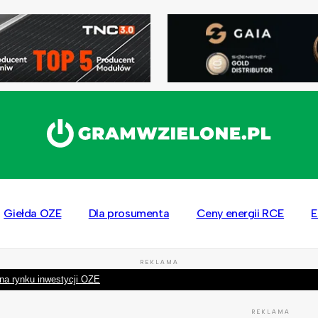
Giełda OZE
Dla prosumenta
Ceny energii RCE
E
REKLAMA
na rynku inwestycji OZE
REKLAMA