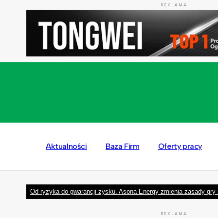
REKLAMA
Aktualności
Baza Firm
Oferty pracy
Od ryzyka do gwarancji zysku. Asona Energy zmienia zasady gry 
REKLAMA