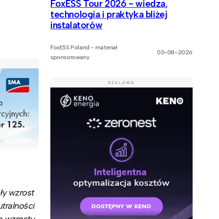
FoxESS Tour 2026 - wiedza,
technologia i praktyka bliżej
instalatorów
FoxESS Poland - materiał
03-08-2026
sponsorowany
REKLAMA
ły wzrost
tralności
o wzrostu