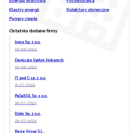
Energia wiatrowa
Fotowoltaika
Klastry energii
Kolektory słoneczne
Pompy ciepła
Ostatnio dodane firmy
Inoxa Sp. z o.o.
04-08-2026
Demicare Vadym Holyanych
04-08-2026
IT and C sp. z o.o.
31-07-2026
PaGaSOL Sp. z o.o.
30-07-2026
Doko Sp. z o.o.
29-07-2026
Bexie Group S.L.