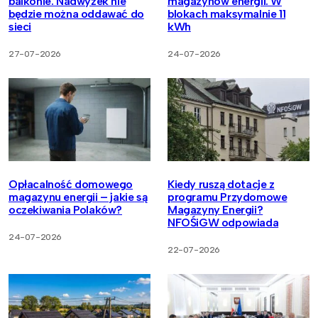
balkonie. Nadwyżek nie
magazynów energii. W
będzie można oddawać do
blokach maksymalnie 11
sieci
kWh
27-07-2026
24-07-2026
Opłacalność domowego
Kiedy ruszą dotacje z
magazynu energii – jakie są
programu Przydomowe
oczekiwania Polaków?
Magazyny Energii?
NFOŚiGW odpowiada
24-07-2026
22-07-2026