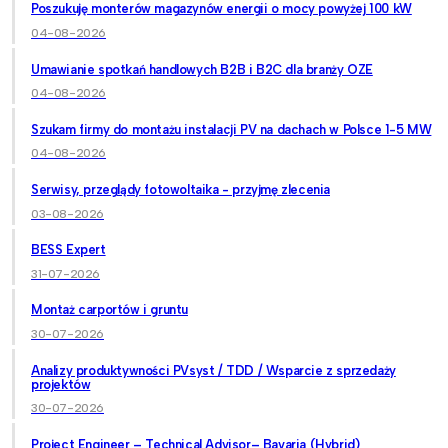
Poszukuję monterów magazynów energii o mocy powyżej 100 kW
04-08-2026
Umawianie spotkań handlowych B2B i B2C dla branży OZE
04-08-2026
Szukam firmy do montażu instalacji PV na dachach w Polsce 1-5 MW
04-08-2026
Serwisy, przeglądy fotowoltaika - przyjmę zlecenia
03-08-2026
BESS Expert
31-07-2026
Montaż carportów i gruntu
30-07-2026
Analizy produktywności PVsyst / TDD / Wsparcie z sprzedaży
projektów
30-07-2026
Project Engineer – Technical Advisor– Bavaria (Hybrid)