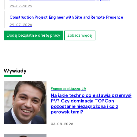
29-07-2026
Construction Project Engineer with Site and Remote Presence
29-07-2026
Dodaj bezpłatnie ofertę pracy
Zobacz więcej
Wywiady
Francesco Liuzza, JA
Na jakie technologie stawia przemysł
PV? Czy dominacja TOPCon
pozostanie niezagrożona i co z
perowskitami?
03-08-2026