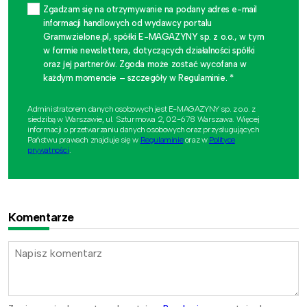
Zgadzam się na otrzymywanie na podany adres e-mail
informacji handlowych od wydawcy portalu
Gramwzielone.pl, spółki E-MAGAZYNY sp. z o.o., w tym
w formie newslettera, dotyczących działalności spółki
oraz jej partnerów. Zgoda może zostać wycofana w
każdym momencie – szczegóły w Regulaminie. *
Administratorem danych osobowych jest E-MAGAZYNY sp. z o.o. z
siedzibą w Warszawie, ul. Szturmowa 2, 02-678 Warszawa. Więcej
informacji o przetwarzaniu danych osobowych oraz przysługujących
Państwu prawach znajduje się w
Regulaminie
oraz w
Polityce
prywatności
.
Komentarze