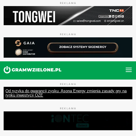
REKLAMA
REKLAMA
REKLAMA
Od ryzyka do gwarancji zysku. Asona Energy zmienia zasady gry na
rynku inwestycji OZE
REKLAMA