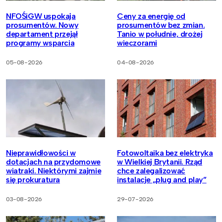
NFOŚiGW uspokaja
Ceny za energię od
prosumentów. Nowy
prosumentów bez zmian.
departament przejął
Tanio w południe, drożej
programy wsparcia
wieczorami
05-08-2026
04-08-2026
Nieprawidłowości w
Fotowoltaika bez elektryka
dotacjach na przydomowe
w Wielkiej Brytanii. Rząd
wiatraki. Niektórymi zajmie
chce zalegalizować
się prokuratura
instalacje „plug and play”
03-08-2026
29-07-2026