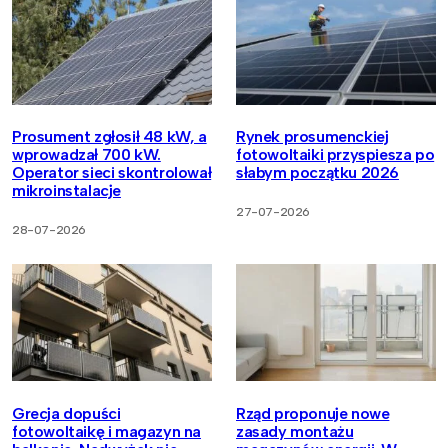
Prosument zgłosił 48 kW, a
Rynek prosumenckiej
wprowadzał 700 kW.
fotowoltaiki przyspiesza po
Operator sieci skontrolował
słabym początku 2026
mikroinstalacje
27-07-2026
28-07-2026
Grecja dopuści
Rząd proponuje nowe
fotowoltaikę i magazyn na
zasady montażu