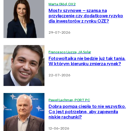
Marta Głód, OX2
Mosty szynowe – szansa na
przyłączenie czy dodatkowe ryzyko
dla inwestorów z rynku OZE?
29-07-2026
Francesco Liuzza, JA Solar
Fotowoltaika nie będzie już tak tania.
W którym kierunku zmierza rynek?
22-07-2026
Paweł Lachman, PORT PC
Dobra pompa ciepła to nie wszystko.
Co jest potrzebne, aby zapewniła
niskie rachunki?
12-06-2026