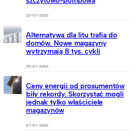
szczytowo-pompowa
22-07-2026
Alternatywa dla litu trafia do
domów. Nowe magazyny
wytrzymają 8 tys. cykli
25-07-2026
Ceny energii od prosumentów
biły rekordy. Skorzystać mogli
jednak tylko właściciele
magazynów
07-07-2026