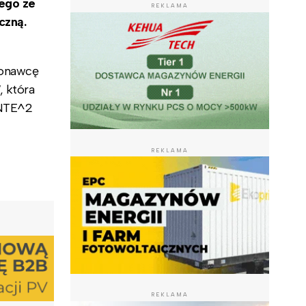
ego ze
REKLAMA
czną.
konawcę
, która
INTE^2
REKLAMA
REKLAMA