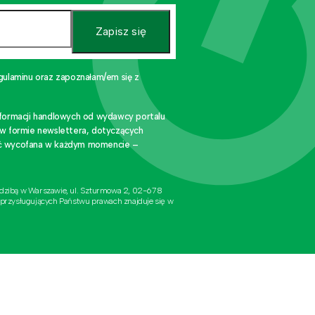
Zapisz się
gulaminu oraz zapoznałam/em się z
nformacji handlowych od wydawcy portalu
 w formie newslettera, dotyczących
stać wycofana w każdym momencie –
edzibą w Warszawie, ul. Szturmowa 2, 02-678
 przysługujących Państwu prawach znajduje się w