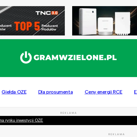
Giełda OZE
Dla prosumenta
Ceny energii RCE
E
REKLAMA
na rynku inwestycji OZE
REKLAMA