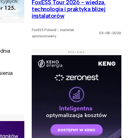
FoxESS Tour 2026 - wiedza,
technologia i praktyka bliżej
instalatorów
FoxESS Poland - materiał
03-08-2026
sponsorowany
 dnia
REKLAMA
ienia