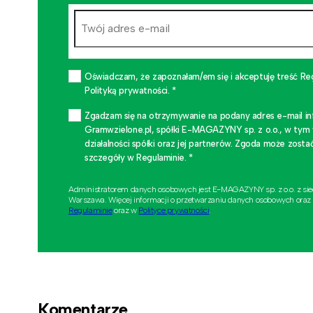
Oświadczam, że zapoznałam/em się i akceptuję treść Re
Polityką prywatności. *
Zgadzam się na otrzymywanie na podany adres e-mail i
Gramwzielone.pl, spółki E-MAGAZYNY sp. z o.o., w tym
działalności spółki oraz jej partnerów. Zgoda może zo
szczegóły w Regulaminie. *
Administratorem danych osobowych jest E-MAGAZYNY sp. z o.o. z si
Warszawa. Więcej informacji o przetwarzaniu danych osobowych oraz
Regulaminie
oraz w
Polityce prywatności
.
Komentarze