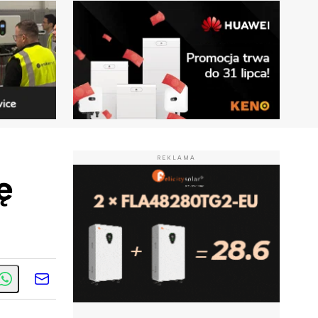
REKLAMA
ę