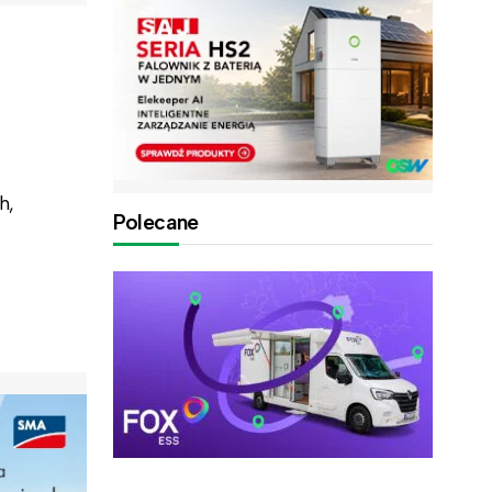
h,
Polecane