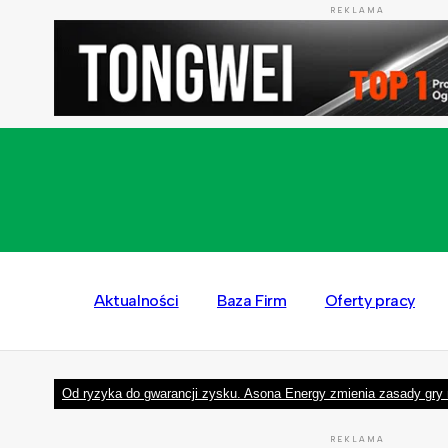
REKLAMA
Aktualności
Baza Firm
Oferty pracy
Od ryzyka do gwarancji zysku. Asona Energy zmienia zasady gry 
REKLAMA