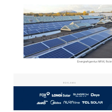
EnergieAgentur.NRW, flickr
REKLAMA