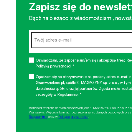
Zapisz się do newslet
Bądź na bieżąco z wiadomościami, nowościa
Oświadczam, że zapoznałam/em się i akceptuję treść Re
Polityką prywatności. *
Zgadzam się na otrzymywanie na podany adres e-mail i
Gramwzielone.pl, spółki E-MAGAZYNY sp. z o.o., w tym
działalności spółki oraz jej partnerów. Zgoda może zo
szczegóły w Regulaminie. *
Administratorem danych osobowych jest E-MAGAZYNY sp. z o.o. z si
Warszawa. Więcej informacji o przetwarzaniu danych osobowych oraz
Regulaminie
oraz w
Polityce prywatności
.