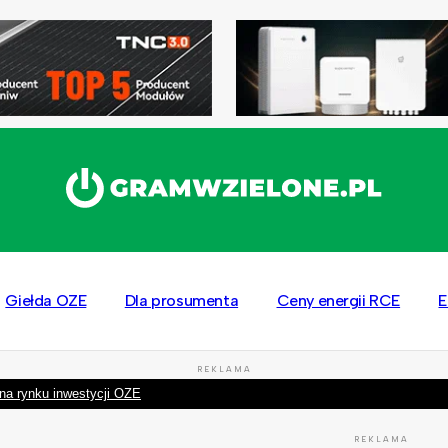
Giełda OZE
Dla prosumenta
Ceny energii RCE
E
REKLAMA
na rynku inwestycji OZE
REKLAMA