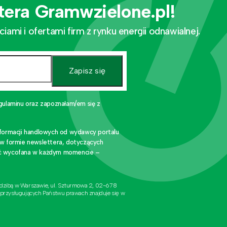
tera Gramwzielone.pl!
mi i ofertami firm z rynku energii odnawialnej.
Zapisz się
gulaminu oraz zapoznałam/em się z
nformacji handlowych od wydawcy portalu
 w formie newslettera, dotyczących
stać wycofana w każdym momencie –
edzibą w Warszawie, ul. Szturmowa 2, 02-678
 przysługujących Państwu prawach znajduje się w