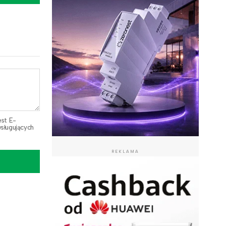
est E-
sługujących
REKLAMA