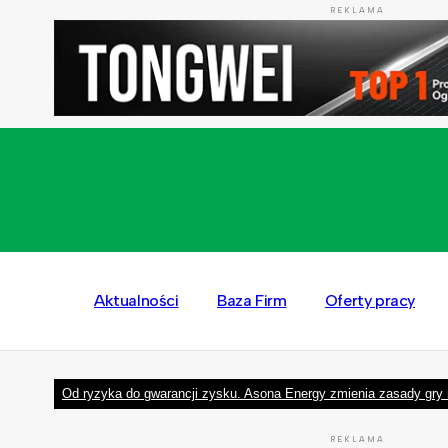
REKLAMA
Aktualności
Baza Firm
Oferty pracy
Od ryzyka do gwarancji zysku. Asona Energy zmienia zasady gry 
REKLAMA