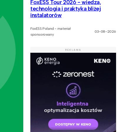
FoxESS Tour 2026 - wiedza,
technologia i praktyka bliżej
instalatorów
FoxESS Poland - materiał
03-08-2026
sponsorowany
REKLAMA