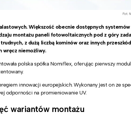
Fot. 
 balastowych. Większość obecnie dostępnych systemów
dzaju montażu paneli fotowoltaicznych pod z góry za
rudnych, z dużą liczbą kominów oraz innych przeszkó
m wręcz niemożliwy.
towała polska spółka Nomiflex, oferując pierwszy modul
tentowany.
egiem innowacji europejskich. Wykonany jest on ze spec
j odporności na promieniowanie UV.
więć wariantów montażu