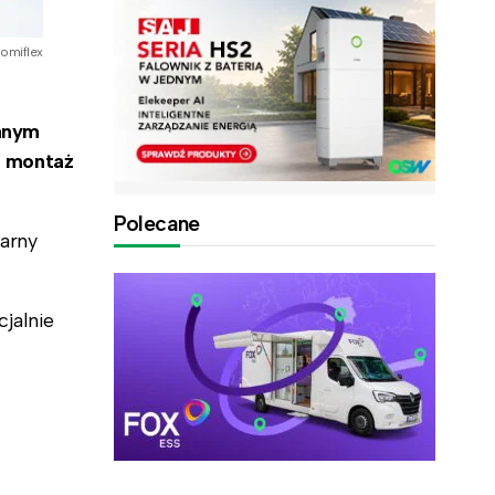
Nomiflex
danym
d montaż
Polecane
arny
jalnie