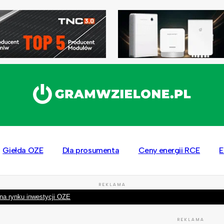
Giełda OZE
Dla prosumenta
Ceny energii RCE
E
REKLAMA
na rynku inwestycji OZE
REKLAMA