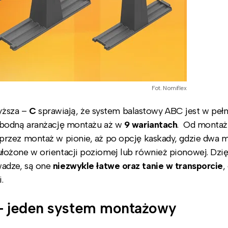
Fot. Nomiflex
yższa –
C
sprawiają, że system balastowy ABC jest w pełn
obodną aranżację montażu aż w
9 wariantach
. Od montaż
rzez montaż w pionie, aż po opcję kaskady, gdzie dwa m
ożone w orientacji poziomej lub również pionowej. Dzię
adze, są one
niezwykle łatwe oraz tanie w transporcie
,
.
 – jeden system montażowy