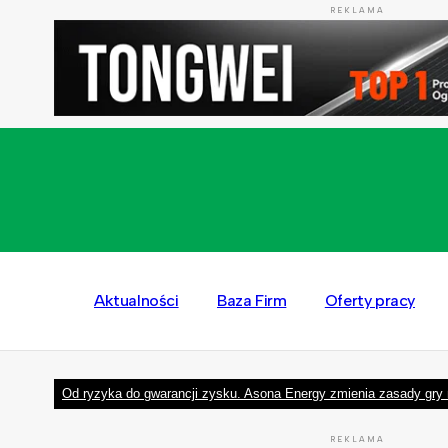
REKLAMA
Aktualności
Baza Firm
Oferty pracy
Od ryzyka do gwarancji zysku. Asona Energy zmienia zasady gry 
REKLAMA