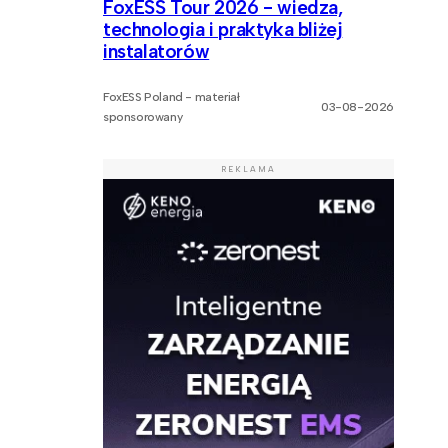
FoxESS Tour 2026 - wiedza,
technologia i praktyka bliżej
instalatorów
FoxESS Poland - materiał
03-08-2026
sponsorowany
REKLAMA