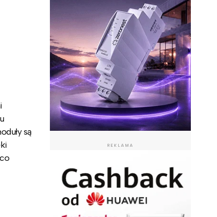
i
u
oduły są
ki
REKLAMA
 co