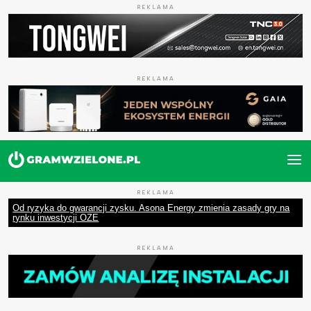
REKLAMA
REKLAMA
REKLAMA
Od ryzyka do gwarancji zysku. Asona Energy zmienia zasady gry na
rynku inwestycji OZE
REKLAMA