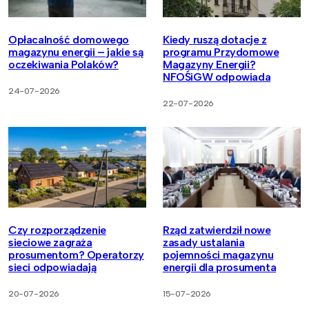
Opłacalność domowego
Kiedy ruszą dotacje z
magazynu energii – jakie są
programu Przydomowe
oczekiwania Polaków?
Magazyny Energii?
NFOŚiGW odpowiada
24-07-2026
22-07-2026
Czy rozporządzenie
Rząd zatwierdził nowe
sieciowe zagraża
zasady ustalania
prosumentom? Operatorzy
pojemności magazynu
sieci odpowiadają
energii dla prosumenta
20-07-2026
15-07-2026