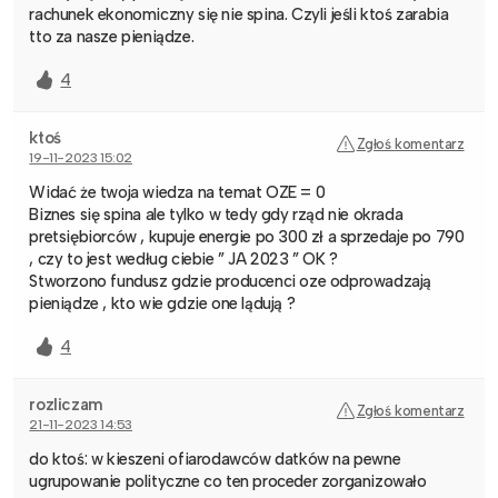
rachunek ekonomiczny się nie spina. Czyli jeśli ktoś zarabia
tto za nasze pieniądze.
4
ktoś
Zgłoś komentarz
19-11-2023 15:02
Widać że twoja wiedza na temat OZE = 0
Biznes się spina ale tylko w tedy gdy rząd nie okrada
pretsiębiorców , kupuje energie po 300 zł a sprzedaje po 790
, czy to jest według ciebie ” JA 2023 ” OK ?
Stworzono fundusz gdzie producenci oze odprowadzają
pieniądze , kto wie gdzie one lądują ?
4
rozliczam
Zgłoś komentarz
21-11-2023 14:53
do ktoś: w kieszeni ofiarodawców datków na pewne
ugrupowanie polityczne co ten proceder zorganizowało