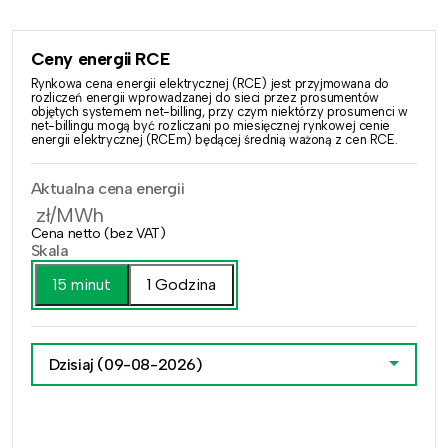
Ceny energii RCE
Rynkowa cena energii elektrycznej (RCE) jest przyjmowana do
rozliczeń energii wprowadzanej do sieci przez prosumentów
objętych systemem net-billing, przy czym niektórzy prosumenci w
net-billingu mogą być rozliczani po miesięcznej rynkowej cenie
energii elektrycznej (RCEm) będącej średnią ważoną z cen RCE.
Aktualna cena energii
zł/MWh
Cena netto (bez VAT)
Skala
15 minut
1 Godzina
Dzisiaj
(09-08-2026)