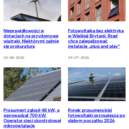
Nieprawidłowości w
Fotowoltaika bez elektryka
dotacjach na przydomowe
w Wielkiej Brytanii. Rząd
wiatraki. Niektórymi zajmie
chce zalegalizować
się prokuratura
instalacje „plug and play”
03-08-2026
29-07-2026
Prosument zgłosił 48 kW, a
Rynek prosumenckiej
wprowadzał 700 kW.
fotowoltaiki przyspiesza po
Operator sieci skontrolował
słabym początku 2026
mikroinstalacje