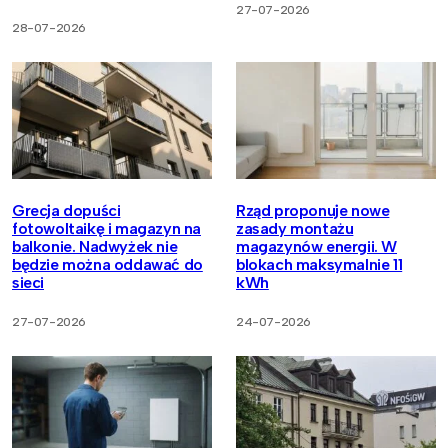
27-07-2026
28-07-2026
Grecja dopuści
Rząd proponuje nowe
fotowoltaikę i magazyn na
zasady montażu
balkonie. Nadwyżek nie
magazynów energii. W
będzie można oddawać do
blokach maksymalnie 11
sieci
kWh
27-07-2026
24-07-2026