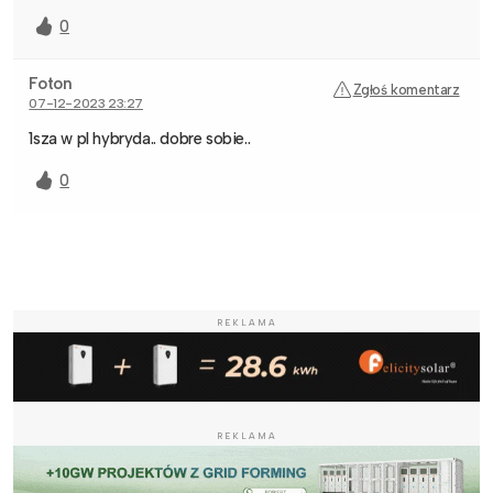
0
Foton
Zgłoś komentarz
07-12-2023 23:27
1sza w pl hybryda.. dobre sobie..
0
REKLAMA
REKLAMA