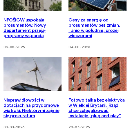
NFOŚiGW uspokaja
Ceny za energię od
prosumentów. Nowy
prosumentów bez zmian.
departament przejął
Tanio w południe, drożej
programy wsparcia
wieczorami
05-08-2026
04-08-2026
Nieprawidłowości w
Fotowoltaika bez elektryka
dotacjach na przydomowe
w Wielkiej Brytanii. Rząd
wiatraki. Niektórymi zajmie
chce zalegalizować
się prokuratura
instalacje „plug and play”
03-08-2026
29-07-2026