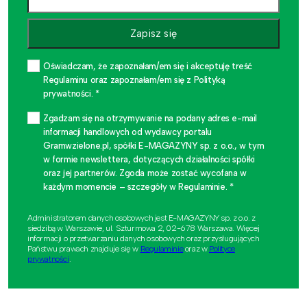
Zapisz się
Oświadczam, że zapoznałam/em się i akceptuję treść
Regulaminu oraz zapoznałam/em się z Polityką
prywatności. *
Zgadzam się na otrzymywanie na podany adres e-mail
informacji handlowych od wydawcy portalu
Gramwzielone.pl, spółki E-MAGAZYNY sp. z o.o., w tym
w formie newslettera, dotyczących działalności spółki
oraz jej partnerów. Zgoda może zostać wycofana w
każdym momencie – szczegóły w Regulaminie. *
Administratorem danych osobowych jest E-MAGAZYNY sp. z o.o. z
siedzibą w Warszawie, ul. Szturmowa 2, 02-678 Warszawa. Więcej
informacji o przetwarzaniu danych osobowych oraz przysługujących
Państwu prawach znajduje się w
Regulaminie
oraz w
Polityce
prywatności
.