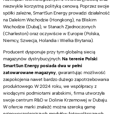
niezwykle korzystną polityką cenową. Poprzez swoje
spółki zależne, SmartSun Energy prowadzi działalność
na Dalekim Wschodzie (Hongkong), na Bliskim
Wschodzie (Dubaj), w Stanach Zjednoczonych
(Charleston) oraz oczywiście w Europie (Polska,
Niemcy, Szwecja, Holandia i Wielka Brytania).
Producent dysponuje przy tym globalną siecią
magazynów dystrybucyjnych.
Na terenie Polski
SmartSun Energy posiada dwa w pełni
zatowarowane magazyny
, gwarantując możliwość
zaspokojenia nawet bardzo dużego zapotrzebowania
produktowego. W 2024 roku, we współpracy z
wiodącymi podmiotami arabskimi, firma utworzyła
swoje centrum R&D w Dolinie Krzemowej w Dubaju.
W ofercie marki znaleźć można szeroką gamę
najnowocześniejszych modułów fotowoltaicznych