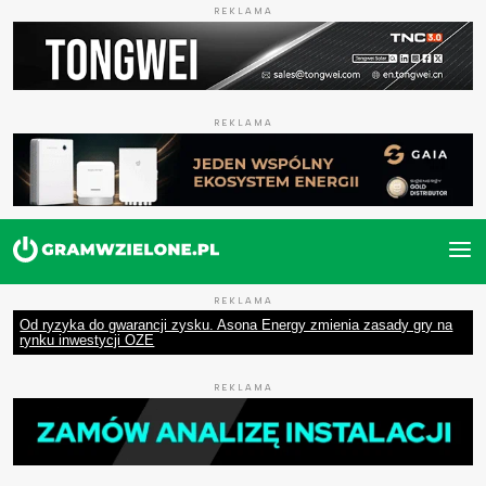
REKLAMA
REKLAMA
REKLAMA
Od ryzyka do gwarancji zysku. Asona Energy zmienia zasady gry na
rynku inwestycji OZE
REKLAMA