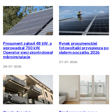
Prosument zgłosił 48 kW, a
Rynek prosumenckiej
wprowadzał 700 kW.
fotowoltaiki przyspiesza po
Operator sieci skontrolował
słabym początku 2026
mikroinstalacje
27-07-2026
28-07-2026