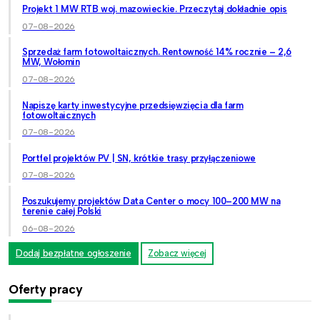
Projekt 1 MW RTB woj. mazowieckie. Przeczytaj dokładnie opis
07-08-2026
Sprzedaż farm fotowoltaicznych. Rentowność 14% rocznie – 2,6
MW, Wołomin
07-08-2026
Napiszę karty inwestycyjne przedsięwzięcia dla farm
fotowoltaicznych
07-08-2026
Portfel projektów PV | SN, krótkie trasy przyłączeniowe
07-08-2026
Poszukujemy projektów Data Center o mocy 100–200 MW na
terenie całej Polski
06-08-2026
Dodaj bezpłatne ogłoszenie
Zobacz więcej
Oferty pracy