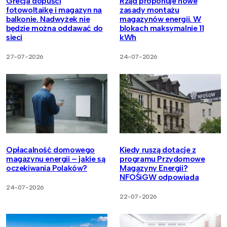
Grecja dopuści
Rząd proponuje nowe
fotowoltaikę i magazyn na
zasady montażu
balkonie. Nadwyżek nie
magazynów energii. W
będzie można oddawać do
blokach maksymalnie 11
sieci
kWh
27-07-2026
24-07-2026
Opłacalność domowego
Kiedy ruszą dotacje z
magazynu energii – jakie są
programu Przydomowe
oczekiwania Polaków?
Magazyny Energii?
NFOŚiGW odpowiada
24-07-2026
22-07-2026