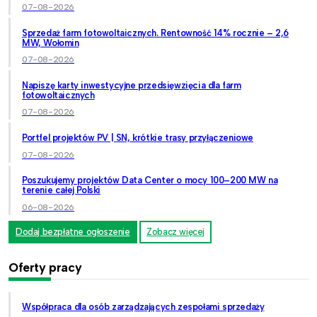
07-08-2026
Sprzedaż farm fotowoltaicznych. Rentowność 14% rocznie – 2,6
MW, Wołomin
07-08-2026
Napiszę karty inwestycyjne przedsięwzięcia dla farm
fotowoltaicznych
07-08-2026
Portfel projektów PV | SN, krótkie trasy przyłączeniowe
07-08-2026
Poszukujemy projektów Data Center o mocy 100–200 MW na
terenie całej Polski
06-08-2026
Dodaj bezpłatne ogłoszenie
Zobacz więcej
Oferty pracy
Współpraca dla osób zarządzających zespołami sprzedaży