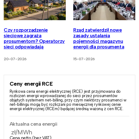
Czy rozporządzenie
Rząd zatwierdził nowe
sieciowe zagraża
zasady ustalania
prosumentom? Operatorzy
pojemności magazynu
sieci odpowiadają
energii dla prosumenta
20-07-2026
15-07-2026
Ceny energii RCE
Rynkowa cena energii elektrycznej (RCE) jest przyjmowana do
rozliczeń energii wprowadzanej do sieci przez prosumentów
objętych systemem net-billing, przy czym niektórzy prosumenci w
net-billingu mogą być rozliczani po miesięcznej rynkowej cenie
energii elektrycznej (RCEm) będącej średnią ważoną z cen RCE.
Aktualna cena energii
zł/MWh
Cena netto (bez VAT)