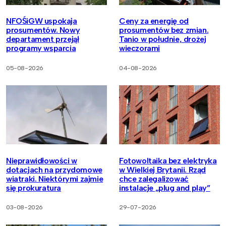
NFOŚiGW uspokaja
Ceny za energię od
prosumentów. Nowy
prosumentów bez zmian.
departament przejął
Tanio w południe, drożej
programy wsparcia
wieczorami
05-08-2026
04-08-2026
Nieprawidłowości w
Fotowoltaika bez elektryka
dotacjach na przydomowe
w Wielkiej Brytanii. Rząd
wiatraki. Niektórymi zajmie
chce zalegalizować
się prokuratura
instalacje „plug and play”
03-08-2026
29-07-2026