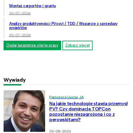
Montaż carportów i gruntu
30-07-2026
Analizy produktywności PVsyst / TDD / Wsparcie z sprzedaży
projektów
30-07-2026
Dodaj bezpłatnie ofertę pracy
Zobacz więcej
Wywiady
Francesco Liuzza, JA
Na jakie technologie stawia przemysł
PV? Czy dominacja TOPCon
pozostanie niezagrożona i co z
perowskitami?
03-08-2026