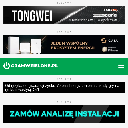
REKLAMA
REKLAMA
REKLAMA
Od ryzyka do gwarancji zysku. Asona Energy zmienia zasady gry na
rynku inwestycji OZE
REKLAMA