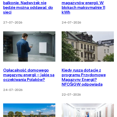
balkonie. Nadwyżek nie
magazynów energii. W
będzie można oddawać do
blokach maksymalnie 11
sieci
kWh
27-07-2026
24-07-2026
Opłacalność domowego
Kiedy ruszą dotacje z
magazynu energii – jakie są
programu Przydomowe
oczekiwania Polaków?
Magazyny Energii?
NFOŚiGW odpowiada
24-07-2026
22-07-2026