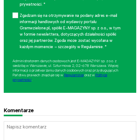
prywatności. *
Zgadzam się na otrzymywanie na podany adres e-mail
informacji handlowych od wydawcy portalu
Gramwzielone.pl, spółki E-MAGAZYNY sp. z o.o., w tym
w formie newslettera, dotyczących działalności spółki
oraz jej partnerów. Zgoda może zostać wycofana w
każdym momencie – szczegóły w Regulaminie. *
Administratorem danych osobowych jest E-MAGAZYNY sp. z o.o. z
siedzibą w Warszawie, ul. Szturmowa 2, 02-678 Warszawa. Więcej
informacji o przetwarzaniu danych osobowych oraz przysługujących
Państwu prawach znajduje się w
Regulaminie
oraz w
Polityce
prywatności
.
Komentarze