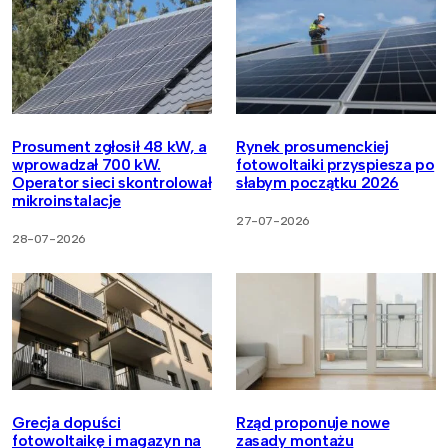
Prosument zgłosił 48 kW, a
Rynek prosumenckiej
wprowadzał 700 kW.
fotowoltaiki przyspiesza po
Operator sieci skontrolował
słabym początku 2026
mikroinstalacje
27-07-2026
28-07-2026
Grecja dopuści
Rząd proponuje nowe
fotowoltaikę i magazyn na
zasady montażu