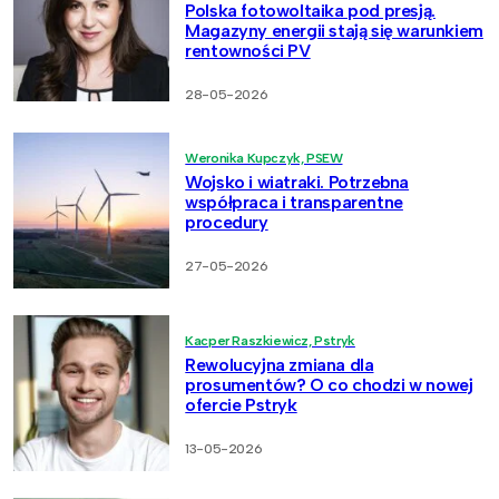
Polska fotowoltaika pod presją.
Magazyny energii stają się warunkiem
rentowności PV
28-05-2026
Weronika Kupczyk, PSEW
Wojsko i wiatraki. Potrzebna
współpraca i transparentne
procedury
27-05-2026
Kacper Raszkiewicz, Pstryk
Rewolucyjna zmiana dla
prosumentów? O co chodzi w nowej
ofercie Pstryk
13-05-2026