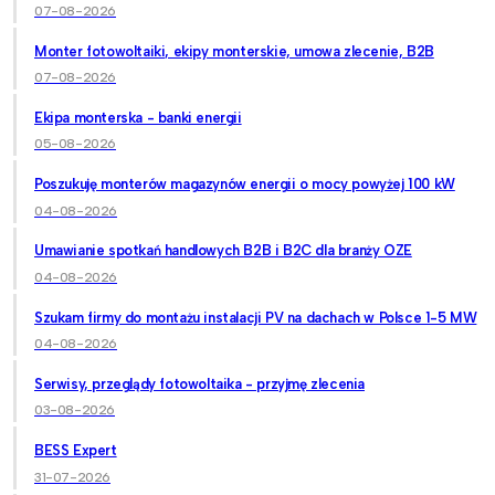
07-08-2026
Monter fotowoltaiki, ekipy monterskie, umowa zlecenie, B2B
07-08-2026
Ekipa monterska - banki energii
05-08-2026
Poszukuję monterów magazynów energii o mocy powyżej 100 kW
04-08-2026
Umawianie spotkań handlowych B2B i B2C dla branży OZE
04-08-2026
Szukam firmy do montażu instalacji PV na dachach w Polsce 1-5 MW
04-08-2026
Serwisy, przeglądy fotowoltaika - przyjmę zlecenia
03-08-2026
BESS Expert
31-07-2026