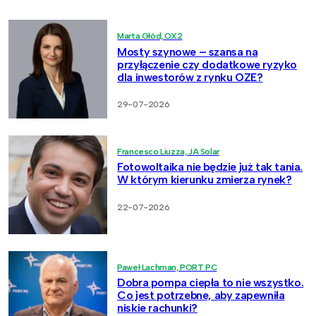
Marta Głód, OX2
Mosty szynowe – szansa na
przyłączenie czy dodatkowe ryzyko
dla inwestorów z rynku OZE?
29-07-2026
Francesco Liuzza, JA Solar
Fotowoltaika nie będzie już tak tania.
W którym kierunku zmierza rynek?
22-07-2026
Paweł Lachman, PORT PC
Dobra pompa ciepła to nie wszystko.
Co jest potrzebne, aby zapewniła
niskie rachunki?