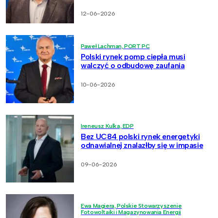
12-06-2026
Paweł Lachman, PORT PC
Polski rynek pomp ciepła musi
walczyć o odbudowę zaufania
10-06-2026
Ireneusz Kulka, EDP
Bez UC84 polski rynek energetyki
odnawialnej znalazłby się w impasie
09-06-2026
Ewa Magiera, Polskie Stowarzyszenie
Fotowoltaiki i Magazynowania Energii