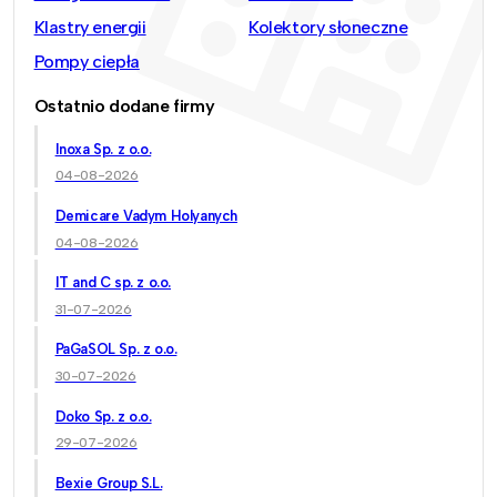
Klastry energii
Kolektory słoneczne
Pompy ciepła
Ostatnio dodane firmy
Inoxa Sp. z o.o.
04-08-2026
Demicare Vadym Holyanych
04-08-2026
IT and C sp. z o.o.
31-07-2026
PaGaSOL Sp. z o.o.
30-07-2026
Doko Sp. z o.o.
29-07-2026
Bexie Group S.L.