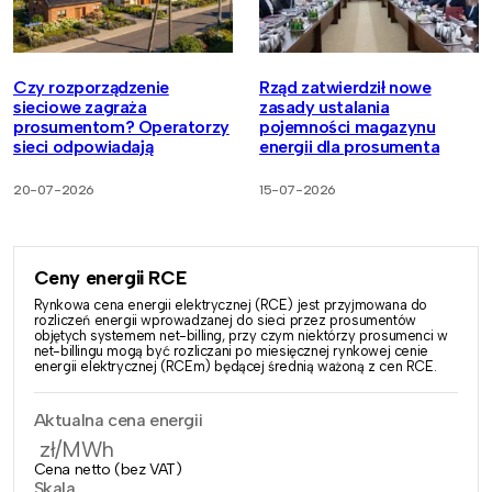
Czy rozporządzenie
Rząd zatwierdził nowe
sieciowe zagraża
zasady ustalania
prosumentom? Operatorzy
pojemności magazynu
sieci odpowiadają
energii dla prosumenta
20-07-2026
15-07-2026
Ceny energii RCE
Rynkowa cena energii elektrycznej (RCE) jest przyjmowana do
rozliczeń energii wprowadzanej do sieci przez prosumentów
objętych systemem net-billing, przy czym niektórzy prosumenci w
net-billingu mogą być rozliczani po miesięcznej rynkowej cenie
energii elektrycznej (RCEm) będącej średnią ważoną z cen RCE.
Aktualna cena energii
zł/MWh
Cena netto (bez VAT)
Skala