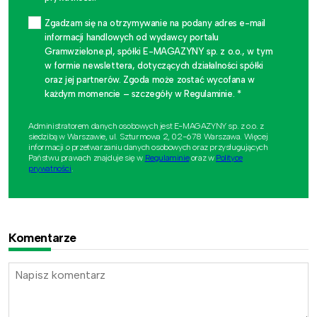
Zgadzam się na otrzymywanie na podany adres e-mail
informacji handlowych od wydawcy portalu
Gramwzielone.pl, spółki E-MAGAZYNY sp. z o.o., w tym
w formie newslettera, dotyczących działalności spółki
oraz jej partnerów. Zgoda może zostać wycofana w
każdym momencie – szczegóły w Regulaminie. *
Administratorem danych osobowych jest E-MAGAZYNY sp. z o.o. z
siedzibą w Warszawie, ul. Szturmowa 2, 02-678 Warszawa. Więcej
informacji o przetwarzaniu danych osobowych oraz przysługujących
Państwu prawach znajduje się w
Regulaminie
oraz w
Polityce
prywatności
.
Komentarze