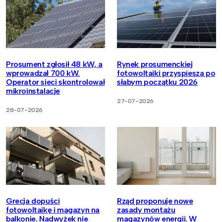
Prosument zgłosił 48 kW, a
Rynek prosumenckiej
wprowadzał 700 kW.
fotowoltaiki przyspiesza po
Operator sieci skontrolował
słabym początku 2026
mikroinstalacje
27-07-2026
28-07-2026
Grecja dopuści
Rząd proponuje nowe
fotowoltaikę i magazyn na
zasady montażu
balkonie. Nadwyżek nie
magazynów energii. W