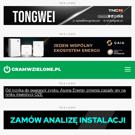
REKLAMA
REKLAMA
REKLAMA
Od ryzyka do gwarancji zysku. Asona Energy zmienia zasady gry na
rynku inwestycji OZE
REKLAMA