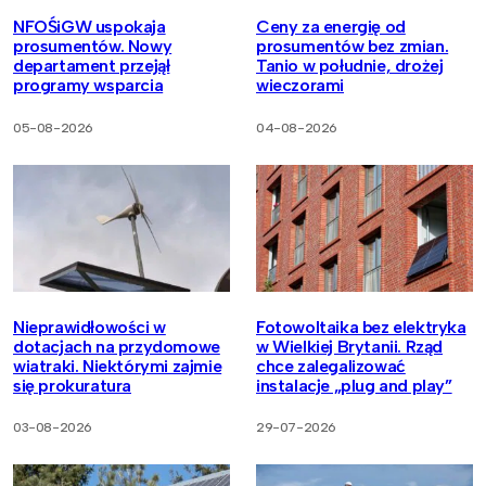
NFOŚiGW uspokaja
Ceny za energię od
prosumentów. Nowy
prosumentów bez zmian.
departament przejął
Tanio w południe, drożej
programy wsparcia
wieczorami
05-08-2026
04-08-2026
Nieprawidłowości w
Fotowoltaika bez elektryka
dotacjach na przydomowe
w Wielkiej Brytanii. Rząd
wiatraki. Niektórymi zajmie
chce zalegalizować
się prokuratura
instalacje „plug and play”
03-08-2026
29-07-2026