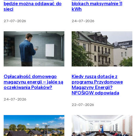
będzie można oddawać do
blokach maksymalnie 11
sieci
kWh
27-07-2026
24-07-2026
Opłacalność domowego
Kiedy ruszą dotacje z
magazynu energii – jakie są
programu Przydomowe
oczekiwania Polaków?
Magazyny Energii?
NFOŚiGW odpowiada
24-07-2026
22-07-2026