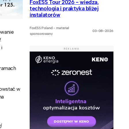
FoxESS Tour 2026 - wiedza,
technologia i praktyka bliżej
instalatorów
FoxESS Poland - materiał
owanie
03-08-2026
sponsorowany
.
 i
REKLAMA
 ramach
powstać w
ma
j