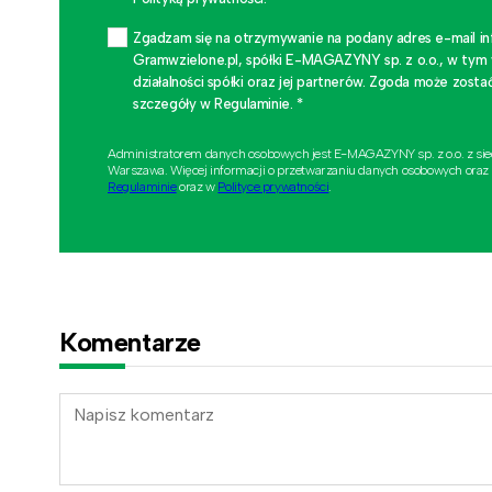
Zgadzam się na otrzymywanie na podany adres e-mail i
Gramwzielone.pl, spółki E-MAGAZYNY sp. z o.o., w tym
działalności spółki oraz jej partnerów. Zgoda może zo
szczegóły w Regulaminie. *
Administratorem danych osobowych jest E-MAGAZYNY sp. z o.o. z si
Warszawa. Więcej informacji o przetwarzaniu danych osobowych oraz
Regulaminie
oraz w
Polityce prywatności
.
Komentarze