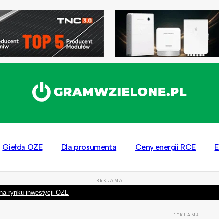
Giełda OZE
Dla prosumenta
Ceny energii RCE
E
REKLAMA
na rynku inwestycji OZE
REKLAMA