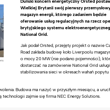
Duński koncern energetyczny Orsted postaw
Wielkiej Brytanii swój pierwszy przemysłow
magazyn energii, którego zadaniem będzie
oferowanie usług regulacyjnych na rzecz op
brytyjskiego systemu elektroenergetyczne
National Grid.
Jak podał Orsted, przejęty projekt o nazwie C
Road zakłada budowę koło Liverpoolu magazyn
o mocy 20 MW (nie podano pojemności), któr
ons
dostarczać na zamówienie National Grid usługi
stabilizowania sieci w okresach wahań popytu 
wolenia. Budowa ma ruszyć w przyszłym miesiącu, a uru
ą technologii zajmie się firma NEC Energy Solutions.