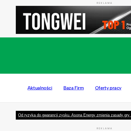
REKLAMA
Aktualności
Baza Firm
Oferty pracy
Od ryzyka do gwarancji zysku. Asona Energy zmienia zasady gry 
REKLAMA