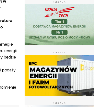
i w
REKLAMA
y
eratora
go
arnegie
u energii
REKLAMA
y będzie
i podaży
chomienie
REKLAMA