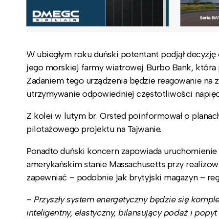
W ubiegłym roku duński potentant podjął decyzj
jego morskiej farmy wiatrowej Burbo Bank, która
Zadaniem tego urządzenia będzie reagowanie na z
utrzymywanie odpowiedniej częstotliwości napięc
Z kolei w lutym br. Orsted poinformował o plan
pilotażowego projektu na Tajwanie.
Ponadto duński koncern zapowiada uruchomienie
amerykańskim stanie Massachusetts przy realizow
zapewniać – podobnie jak brytyjski magazyn – regu
–
Przyszły system energetyczny będzie się komplet
inteligentny, elastyczny, bilansujący podaż i popy