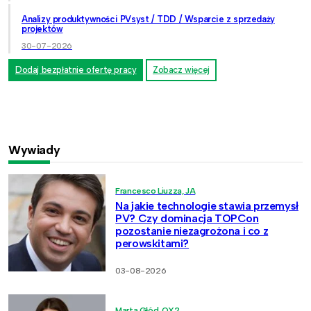
Analizy produktywności PVsyst / TDD / Wsparcie z sprzedaży
projektów
30-07-2026
Dodaj bezpłatnie ofertę pracy
Zobacz więcej
Wywiady
Francesco Liuzza, JA
Na jakie technologie stawia przemysł
PV? Czy dominacja TOPCon
pozostanie niezagrożona i co z
perowskitami?
03-08-2026
Marta Głód, OX2