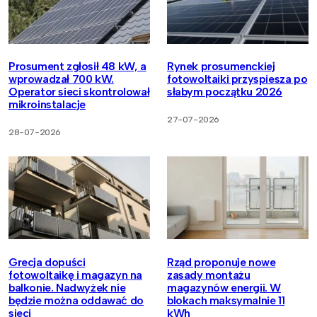
Prosument zgłosił 48 kW, a
Rynek prosumenckiej
wprowadzał 700 kW.
fotowoltaiki przyspiesza po
Operator sieci skontrolował
słabym początku 2026
mikroinstalacje
27-07-2026
28-07-2026
Grecja dopuści
Rząd proponuje nowe
fotowoltaikę i magazyn na
zasady montażu
balkonie. Nadwyżek nie
magazynów energii. W
będzie można oddawać do
blokach maksymalnie 11
sieci
kWh