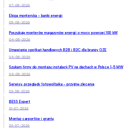
07-08-2026
Ekipa monterska - banki energii
05-08-2026
Poszukuję monterów magazynów energii o mocy powyżej 100 kW
04-08-2026
Umawianie spotkań handlowych B2B i B2C dla branży OZE
04-08-2026
Szukam firmy do montażu instalacji PV na dachach w Polsce 1-5 MW
04-08-2026
Serwisy, przeglądy fotowoltaika - przyjmę zlecenia
03-08-2026
BESS Expert
31-07-2026
Montaż carportów i gruntu
30-07-2026