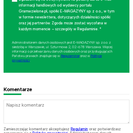
informacji handlowych od wydawcy portalu
Gramwzielone.pl, spółki E-MAGAZYNY sp. z o.o., w tym
w formie newslettera, dotyczących działalności spółki
oraz jej partnerów. Zgoda może zostać wycofana w
każdym momencie – szczegóły w Regulaminie. *
Administratorem danych osobowych jest E-MAGAZYNY sp. z o.o. z
siedzibą w Warszawie, ul. Szturmowa 2, 02-678 Warszawa. Więcej
informacji o przetwarzaniu danych osobowych oraz przysługujących
Państwu prawach znajduje się w
Regulaminie
oraz w
Polityce
prywatności
.
Komentarze
Zamieszczając komentarz akceptujesz
Regulamin
oraz potwierdzasz