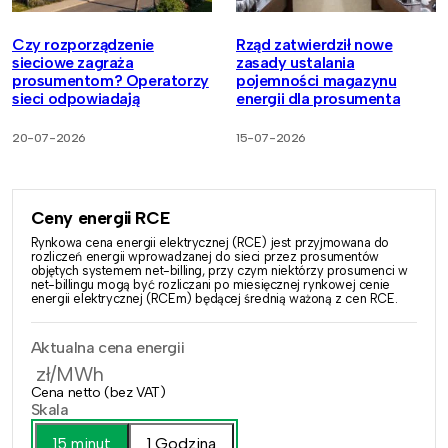
Czy rozporządzenie
Rząd zatwierdził nowe
sieciowe zagraża
zasady ustalania
prosumentom? Operatorzy
pojemności magazynu
sieci odpowiadają
energii dla prosumenta
20-07-2026
15-07-2026
Ceny energii RCE
Rynkowa cena energii elektrycznej (RCE) jest przyjmowana do
rozliczeń energii wprowadzanej do sieci przez prosumentów
objętych systemem net-billing, przy czym niektórzy prosumenci w
net-billingu mogą być rozliczani po miesięcznej rynkowej cenie
energii elektrycznej (RCEm) będącej średnią ważoną z cen RCE.
Aktualna cena energii
zł/MWh
Cena netto (bez VAT)
Skala
15 minut
1 Godzina