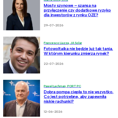
Mosty szynowe – szansa na
przyłączenie czy dodatkowe ryzyko
dla inwestorów z rynku OZE?
29-07-2026
Francesco Liuzza, JA Solar
Fotowoltaika nie będzie już tak tania.
W którym kierunku zmierza rynek?
22-07-2026
Paweł Lachman, PORT PC
Dobra pompa ciepła to nie wszystko.
Co jest potrzebne, aby zapewniła
niskie rachunki?
12-06-2026