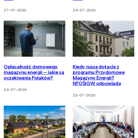
27-07-2026
24-07-2026
Opłacalność domowego
Kiedy ruszą dotacje z
magazynu energii – jakie są
programu Przydomowe
oczekiwania Polaków?
Magazyny Energii?
NFOŚiGW odpowiada
24-07-2026
22-07-2026