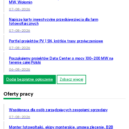
MW, Wołomin
07-08-2026
Napiszę karty inwestycyjne przedsięwzięcia dla farm
fotowoltaicznych
07-08-2026
Portfel projektów PV | SN, krótkie trasy przyłączeniowe
07-08-2026
Poszukujemy projektów Data Center o mocy 100–200 MW na
terenie całej Polski
06-08-2026
Dodaj bezpłatne ogłoszenie
Zobacz więcej
Oferty pracy
Współpraca dla osób zarządzających zespołami sprzedaży
07-08-2026
Monter fotowoltaiki, ekipy monterskie, umowa zlecenie, B2B