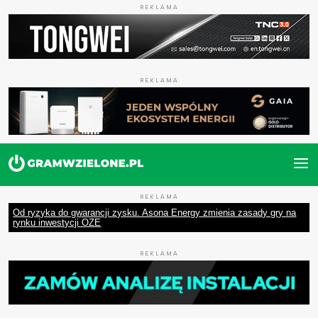
REKLAMA
REKLAMA
REKLAMA
Od ryzyka do gwarancji zysku. Asona Energy zmienia zasady gry na
rynku inwestycji OZE
REKLAMA