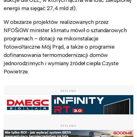
aukcje dla OZE, w których łączna wartość zakupionej
energii ma sięgać 27,4 mld zł).
W obszarze projektów realizowanych przez
NFOŚiGW minister klimatu mówił o sztandarowych
programach – dotacji na mikoinstalacje
fotowoltaiczne Mój Prąd, a także o programie
dofinansowania termomodernizacji domów
jednorodzinnych i wymiany źródeł ciepła Czyste
Powietrze.
REKLAMA
REKLAMA