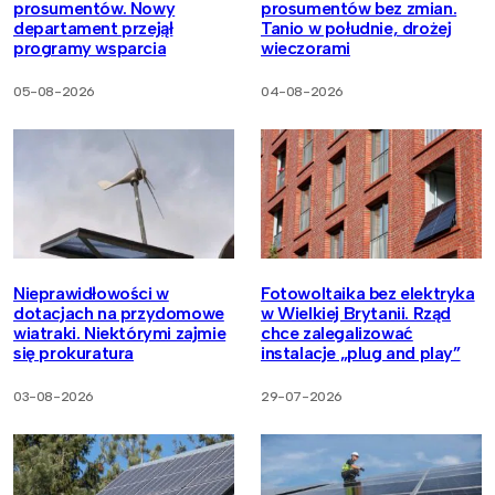
prosumentów. Nowy
prosumentów bez zmian.
departament przejął
Tanio w południe, drożej
programy wsparcia
wieczorami
05-08-2026
04-08-2026
Nieprawidłowości w
Fotowoltaika bez elektryka
dotacjach na przydomowe
w Wielkiej Brytanii. Rząd
wiatraki. Niektórymi zajmie
chce zalegalizować
się prokuratura
instalacje „plug and play”
03-08-2026
29-07-2026