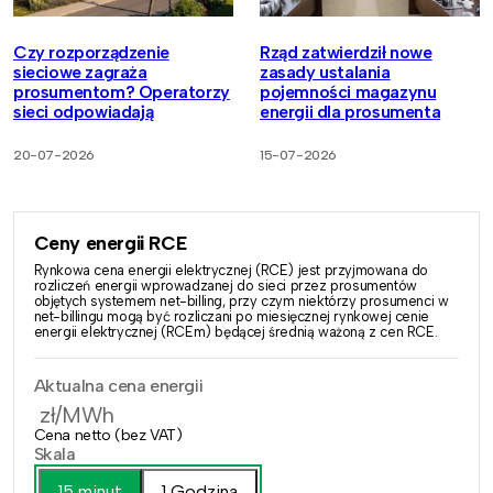
Czy rozporządzenie
Rząd zatwierdził nowe
sieciowe zagraża
zasady ustalania
prosumentom? Operatorzy
pojemności magazynu
sieci odpowiadają
energii dla prosumenta
20-07-2026
15-07-2026
Ceny energii RCE
Rynkowa cena energii elektrycznej (RCE) jest przyjmowana do
rozliczeń energii wprowadzanej do sieci przez prosumentów
objętych systemem net-billing, przy czym niektórzy prosumenci w
net-billingu mogą być rozliczani po miesięcznej rynkowej cenie
energii elektrycznej (RCEm) będącej średnią ważoną z cen RCE.
Aktualna cena energii
zł/MWh
Cena netto (bez VAT)
Skala
15 minut
1 Godzina