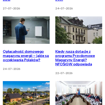
27-07-2026
24-07-2026
Opłacalność domowego
Kiedy ruszą dotacje z
magazynu energii – jakie są
programu Przydomowe
oczekiwania Polaków?
Magazyny Energii?
NFOŚiGW odpowiada
24-07-2026
22-07-2026