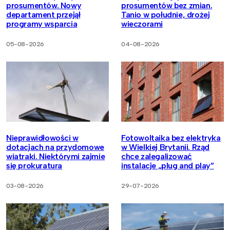
prosumentów. Nowy
prosumentów bez zmian.
departament przejął
Tanio w południe, drożej
programy wsparcia
wieczorami
05-08-2026
04-08-2026
Nieprawidłowości w
Fotowoltaika bez elektryka
dotacjach na przydomowe
w Wielkiej Brytanii. Rząd
wiatraki. Niektórymi zajmie
chce zalegalizować
się prokuratura
instalacje „plug and play”
03-08-2026
29-07-2026