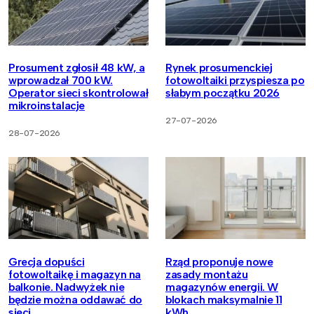
Prosument zgłosił 48 kW, a
Rynek prosumenckiej
wprowadzał 700 kW.
fotowoltaiki przyspiesza po
Operator sieci skontrolował
słabym początku 2026
mikroinstalacje
27-07-2026
28-07-2026
Grecja dopuści
Rząd proponuje nowe
fotowoltaikę i magazyn na
zasady montażu
balkonie. Nadwyżek nie
magazynów energii. W
będzie można oddawać do
blokach maksymalnie 11
sieci
kWh