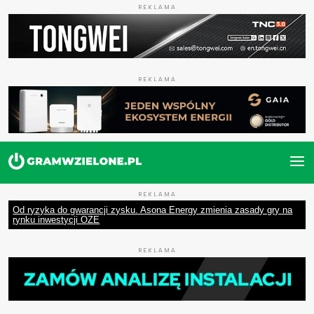
REKLAMA
REKLAMA
REKLAMA
Od ryzyka do gwarancji zysku. Asona Energy zmienia zasady gry na
rynku inwestycji OZE
REKLAMA