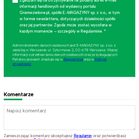
Zgadzam się na otrzymywanie na podany adres e-mail
informacji handlowych od wydawcy portalu
Gramwzielone.pl, spółki E-MAGAZYNY sp. z o.o., w tym
w formie newslettera, dotyczących działalności spółki
oraz jej partnerów. Zgoda może zostać wycofana w
każdym momencie – szczegóły w Regulaminie. *
Administratorem danych osobowych jest E-MAGAZYNY sp. z o.o. z
siedzibą w Warszawie, ul. Szturmowa 2, 02-678 Warszawa. Więcej
informacji o przetwarzaniu danych osobowych oraz przysługujących
Państwu prawach znajduje się w
Regulaminie
oraz w
Polityce
prywatności
.
Komentarze
Zamieszczając komentarz akceptujesz
Regulamin
oraz potwierdzasz