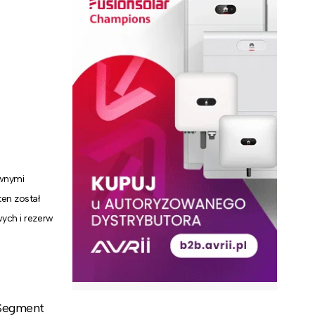
ównymi
en został
ych i rezerw
 Segment