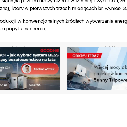
siągnęła poziom niższy niż rok wcześniej i wyniosła 1,25 
znej, który w pierwszych trzech miesiącach br. wyniósł 3
rodukcji w konwencjonalnych źródłach wytwarzania energi
ku popytu na energię.
REKLAMA
REKLAMA