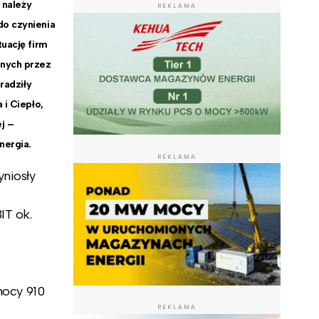
 należy
REKLAMA
o czynienia
uację firm
anych przez
radziły
 i Ciepło,
j –
nergia.
REKLAMA
yniosły
IT ok.
mocy 910
REKLAMA