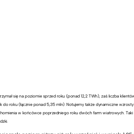
utrzymał się na poziomie sprzed roku (ponad 12,2 TWh), zaś liczba klientó
 rok do roku (łącznie ponad 5,35 mln). Notujemy także dynamiczne wzro
uchomienia w końcówce poprzedniego roku dwóch farm wiatrowych. Taki 
dzki.