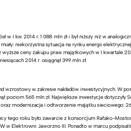
 w I kw. 2014 r. 1 088 mln zł i był niższy niż w analogic
miały: niekorzystna sytuacja na rynku energii elektryczne
az wyższe ceny zakupu praw majątkowych w I kwartale 201
iesiącach 2014 r. osiągnął 399 mln zł.
end wzrostowy w zakresie nakładów inwestycyjnych. W p
gnął poziom 565 mln zł. Największe inwestycje dotyczyły
oraz modernizacja i odtworzenie majątku sieciowego: 261
cy tego roku było zawarcie z konsorcjum Rafako-Mostos
w Elektrowni Jaworzno III. Ponadto w marcu podpisal