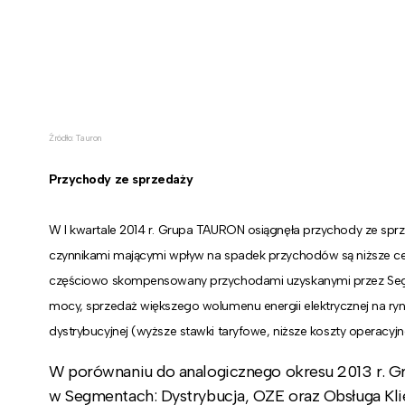
Źródło: Tauron
Przychody ze sprzedaży
W I kwartale 2014 r. Grupa TAURON osiągnęła przychody ze sprze
czynnikami mającymi wpływ na spadek przychodów są niższe ceny
częściowo skompensowany przychodami uzyskanymi przez Segm
mocy, sprzedaż większego wolumenu energii elektrycznej na ryn
dystrybucyjnej (wyższe stawki taryfowe, niższe koszty operacyjn
W porównaniu do analogicznego okresu 2013 r. G
w Segmentach: Dystrybucja, OZE oraz Obsługa Kl