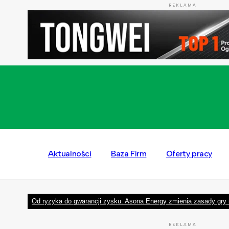
REKLAMA
Aktualności
Baza Firm
Oferty pracy
Od ryzyka do gwarancji zysku. Asona Energy zmienia zasady gry 
REKLAMA