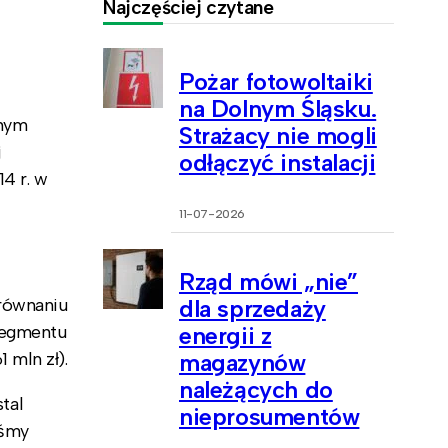
Najczęściej czytane
Pożar fotowoltaiki
na Dolnym Śląsku.
znym
Strażacy nie mogli
j
odłączyć instalacji
4 r. w
11-07-2026
Rząd mówi „nie”
orównaniu
dla sprzedaży
 Segmentu
energii z
 mln zł).
magazynów
należących do
tal
nieprosumentów
iśmy