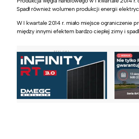
Produkcja węgla handlowego w I kwartale 2014 r. o
Spadł również wolumen produkcji energii elektryc
W I kwartale 2014 r. miało miejsce ograniczenie p
między innymi efektem bardzo ciepłej zimy i spad
REKLAMA