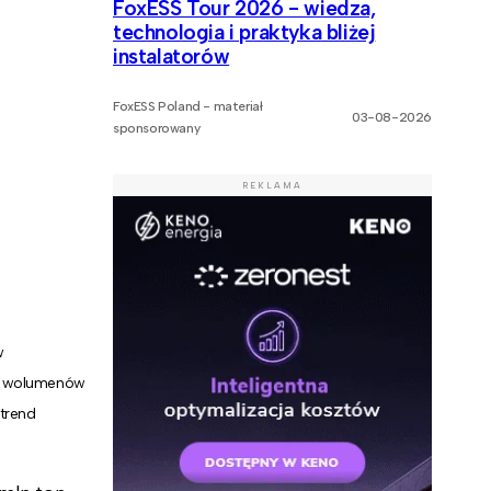
FoxESS Tour 2026 - wiedza,
technologia i praktyka bliżej
instalatorów
FoxESS Poland - materiał
03-08-2026
sponsorowany
REKLAMA
w
sty wolumenów
trend