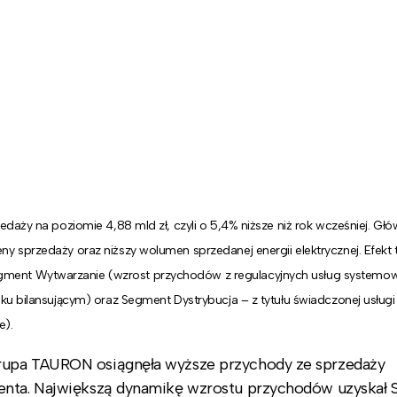
daży na poziomie 4,88 mld zł, czyli o 5,4% niższe niż rok wcześniej. Gł
 sprzedaży oraz niższy wolumen sprzedanej energii elektrycznej. Efekt t
ent Wytwarzanie (wzrost przychodów z regulacyjnych usług systemow
ku bilansującym) oraz Segment Dystrybucja – z tytułu świadczonej usługi
e).
rupa TAURON osiągnęła wyższe przychody ze sprzedaży
ienta. Największą dynamikę wzrostu przychodów uzyskał