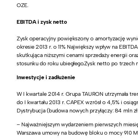
OZE.
EBITDA i zysk netto
Zysk operacyjny powiększony o amortyzację wyniósł
okresie 2013 r. o 11% Największy wpływ na EBITDA 
skutkująca niższymi cenami sprzedaży energii or
stosunku do roku ubiegłego.Zysk netto po trzech m
Inwestycje i zadłużenie
W I kwartale 2014 r. Grupa TAURON utrzymała tr
do I kwartału 2013 r. CAPEX wzrósł o 4,5% i osią
Dystrybucja (budowa nowych przyłączy: 84 mln zł 
– Najważniejszym wydarzeniem pierwszych miesię
Warszawa umowy na budowę bloku o mocy 910 MW 