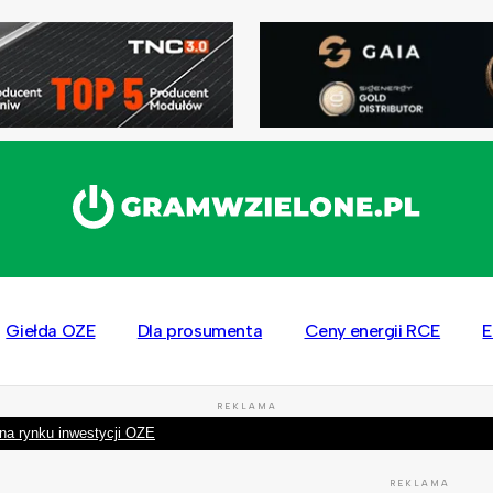
Giełda OZE
Dla prosumenta
Ceny energii RCE
E
REKLAMA
na rynku inwestycji OZE
REKLAMA