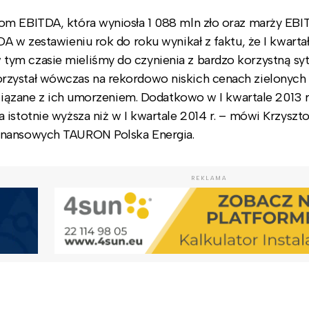
om EBITDA, która wyniosła 1 088 mln zło oraz marży EBI
A w zestawieniu rok do roku wynikał z faktu, że I kwartał
ym czasie mieliśmy do czynienia z bardzo korzystną sy
rzystał wówczas na rekordowo niskich cenach zielonych
związane z ich umorzeniem. Dodatkowo w I kwartale 2013 r
istotnie wyższa niż w I kwartale 2014 r. – mówi Krzyszto
inansowych TAURON Polska Energia.
REKLAMA