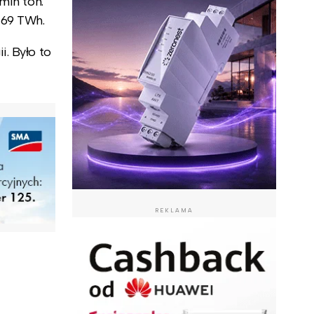
mln ton.
,69 TWh.
i. Było to
REKLAMA