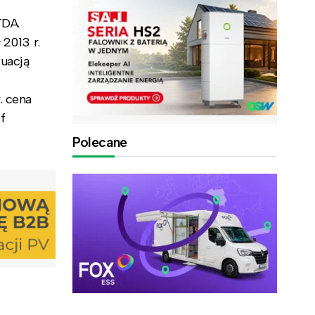
TDA.
 2013 r.
tuacją
. cena
f
Polecane