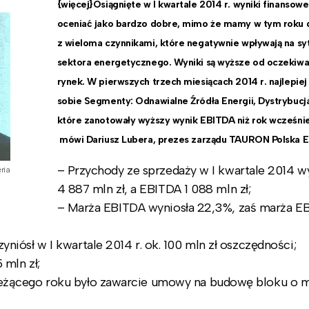
{więcej}Osiągnięte w I kwartale 2014 r. wyniki finansowe
oceniać jako bardzo dobre, mimo że mamy w tym roku d
z wieloma czynnikami, które negatywnie wpływają na syt
sektora energetycznego. Wyniki są wyższe od oczekiw
rynek. W pierwszych trzech miesiącach 2014 r. najlepiej 
sobie Segmenty: Odnawialne Źródła Energii, Dystrybucja
które zanotowały wyższy wynik EBITDA niż rok wcześnie
mówi Dariusz Lubera, prezes zarządu TAURON Polska E
– Przychody ze sprzedaży w I kwartale 2014 w
ria
4 887 mln zł, a EBITDA 1 088 mln zł;
– Marża EBITDA wyniosła 22,3%, zaś marża EB
iósł w I kwartale 2014 r. ok. 100 mln zł oszczędności;
 mln zł;
eżącego roku było zawarcie umowy na budowę bloku o 