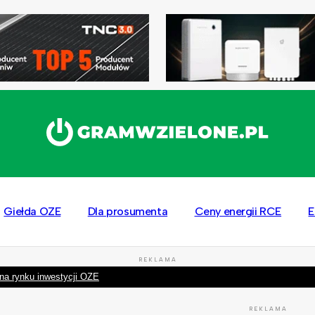
Giełda OZE
Dla prosumenta
Ceny energii RCE
E
REKLAMA
na rynku inwestycji OZE
REKLAMA