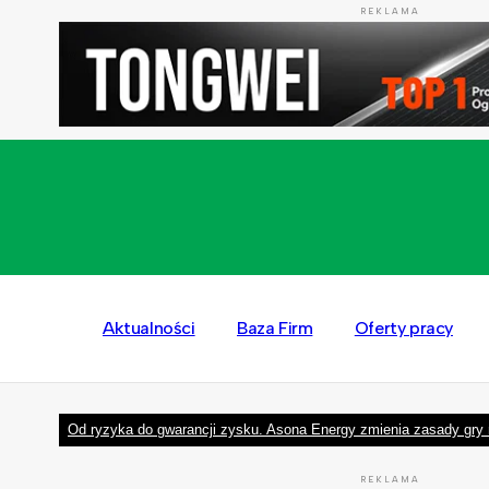
REKLAMA
Aktualności
Baza Firm
Oferty pracy
Od ryzyka do gwarancji zysku. Asona Energy zmienia zasady gry 
REKLAMA