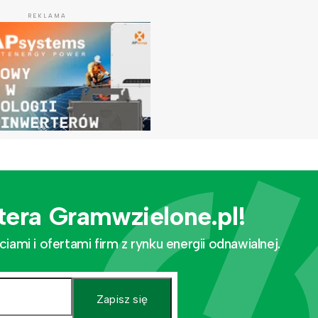
REKLAMA
tera Gramwzielone.pl!
mi i ofertami firm z rynku energii odnawialnej.
Zapisz się