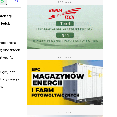
REKLAMA
 debatę
Polski.
ozproszona
ą one trzech
stwa. Po
REKLAMA
gie, jest
skiego węgla,
ku
REKLAMA