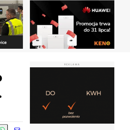
REKLAMA
o
.