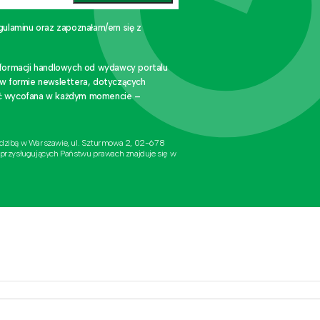
gulaminu oraz zapoznałam/em się z
nformacji handlowych od wydawcy portalu
 w formie newslettera, dotyczących
stać wycofana w każdym momencie –
edzibą w Warszawie, ul. Szturmowa 2, 02-678
 przysługujących Państwu prawach znajduje się w