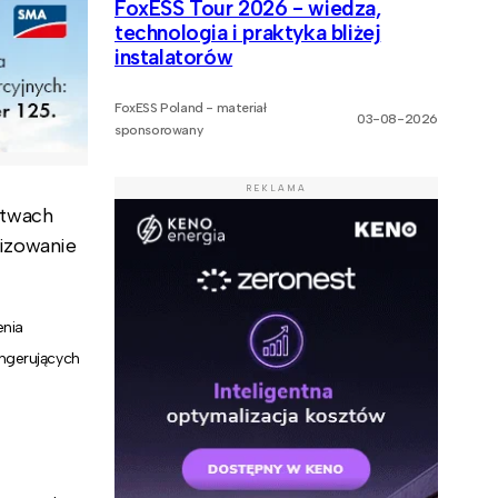
FoxESS Tour 2026 - wiedza,
technologia i praktyka bliżej
instalatorów
FoxESS Poland - materiał
03-08-2026
sponsorowany
REKLAMA
stwach
izowanie
enia
ingerujących