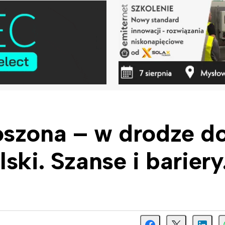
oszona – w drodze d
ski. Szanse i bariery