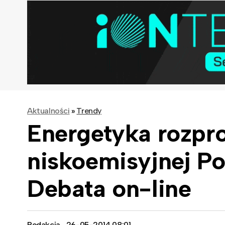
Aktualności
»
Trendy
Energetyka rozpr
niskoemisyjnej Pol
Debata on-line
Redakcja
26-05-2014 08:01