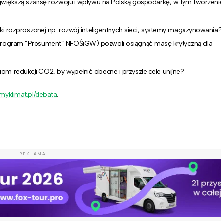
ajwiększą szansę rozwoju i wpływu na Polską gospodarkę, w tym tworzen
ki rozproszonej np. rozwój inteligentnych sieci, systemy magazynowania
program ”Prosument” NFOŚiGW) pozwoli osiągnąć masę krytyczną dla
iom redukcji CO2
, by wypełnić obecne i przyszłe cele unijne?
yklimat.pl/debata
.
REKLAMA