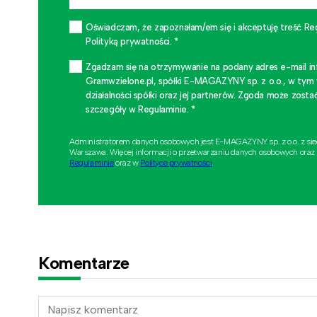
Oświadczam, że zapoznałam/em się i akceptuję treść Re
Polityką prywatności. *
Zgadzam się na otrzymywanie na podany adres e-mail i
Gramwzielone.pl, spółki E-MAGAZYNY sp. z o.o., w tym
działalności spółki oraz jej partnerów. Zgoda może zo
szczegóły w Regulaminie. *
Administratorem danych osobowych jest E-MAGAZYNY sp. z o.o. z si
Warszawa. Więcej informacji o przetwarzaniu danych osobowych oraz
Regulaminie
oraz w
Polityce prywatności
.
Komentarze