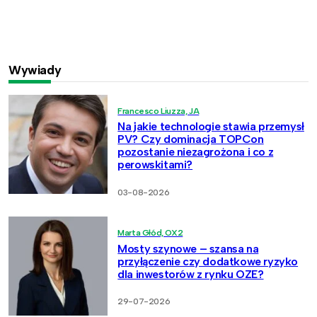
Wywiady
Francesco Liuzza, JA
Na jakie technologie stawia przemysł
PV? Czy dominacja TOPCon
pozostanie niezagrożona i co z
perowskitami?
03-08-2026
Marta Głód, OX2
Mosty szynowe – szansa na
przyłączenie czy dodatkowe ryzyko
dla inwestorów z rynku OZE?
29-07-2026