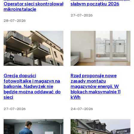
Operator sieci skontrolował
słabym początku 2026
mikroinstalacje
27-07-2026
28-07-2026
Grecja dopuści
Rząd proponuje nowe
fotowoltaikę i magazyn na
zasady montażu
balkonie. Nadwyżek nie
magazynów energii. W
będzie można oddawać do
blokach maksymalnie 11
sieci
kWh
27-07-2026
24-07-2026