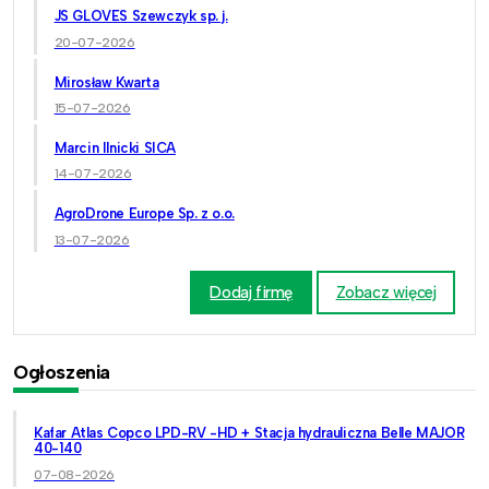
JS GLOVES Szewczyk sp. j.
20-07-2026
Mirosław Kwarta
15-07-2026
Marcin Ilnicki SICA
14-07-2026
AgroDrone Europe Sp. z o.o.
13-07-2026
Dodaj firmę
Zobacz więcej
Ogłoszenia
Kafar Atlas Copco LPD-RV -HD + Stacja hydrauliczna Belle MAJOR
40-140
07-08-2026