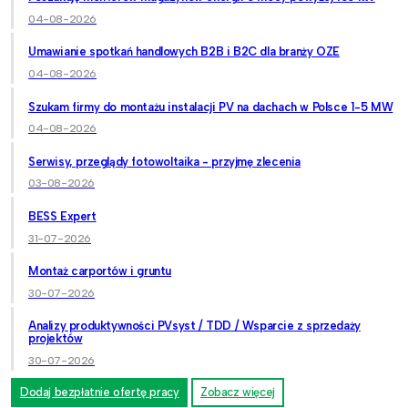
04-08-2026
Umawianie spotkań handlowych B2B i B2C dla branży OZE
04-08-2026
Szukam firmy do montażu instalacji PV na dachach w Polsce 1-5 MW
04-08-2026
Serwisy, przeglądy fotowoltaika - przyjmę zlecenia
03-08-2026
BESS Expert
31-07-2026
Montaż carportów i gruntu
30-07-2026
Analizy produktywności PVsyst / TDD / Wsparcie z sprzedaży
projektów
30-07-2026
Dodaj bezpłatnie ofertę pracy
Zobacz więcej