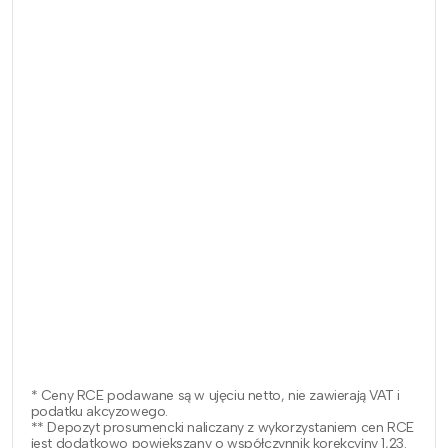
* Ceny RCE podawane są w ujęciu netto, nie zawierają VAT i
podatku akcyzowego.
** Depozyt prosumencki naliczany z wykorzystaniem cen RCE
jest dodatkowo powiększany o współczynnik korekcyjny 1,23.