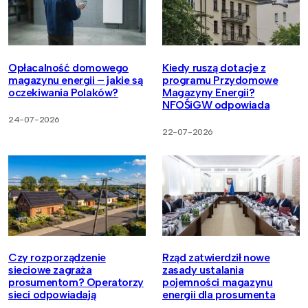
Opłacalność domowego
Kiedy ruszą dotacje z
magazynu energii – jakie są
programu Przydomowe
oczekiwania Polaków?
Magazyny Energii?
NFOŚiGW odpowiada
24-07-2026
22-07-2026
Czy rozporządzenie
Rząd zatwierdził nowe
sieciowe zagraża
zasady ustalania
prosumentom? Operatorzy
pojemności magazynu
sieci odpowiadają
energii dla prosumenta