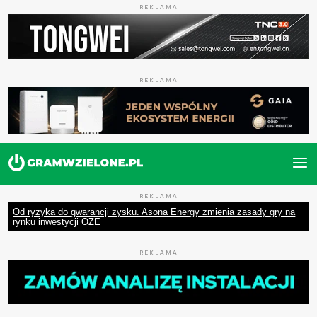
REKLAMA
REKLAMA
REKLAMA
Od ryzyka do gwarancji zysku. Asona Energy zmienia zasady gry na
rynku inwestycji OZE
REKLAMA