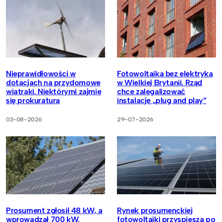
Nieprawidłowości w
Fotowoltaika bez elektryka
dotacjach na przydomowe
w Wielkiej Brytanii. Rząd
wiatraki. Niektórymi zajmie
chce zalegalizować
się prokuratura
instalacje „plug and play”
03-08-2026
29-07-2026
Prosument zgłosił 48 kW, a
Rynek prosumenckiej
wprowadzał 700 kW.
fotowoltaiki przyspiesza po