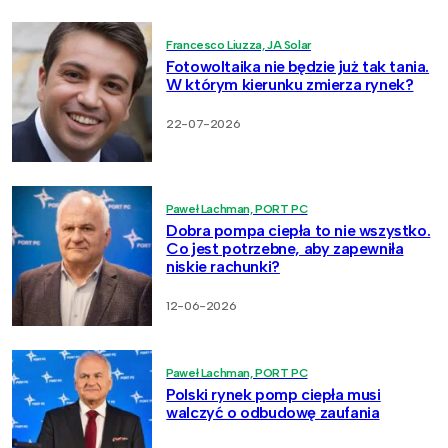
Francesco Liuzza, JA Solar
Fotowoltaika nie będzie już tak tania.
W którym kierunku zmierza rynek?
22-07-2026
Paweł Lachman, PORT PC
Dobra pompa ciepła to nie wszystko.
Co jest potrzebne, aby zapewniła
niskie rachunki?
12-06-2026
Paweł Lachman, PORT PC
Polski rynek pomp ciepła musi
walczyć o odbudowę zaufania