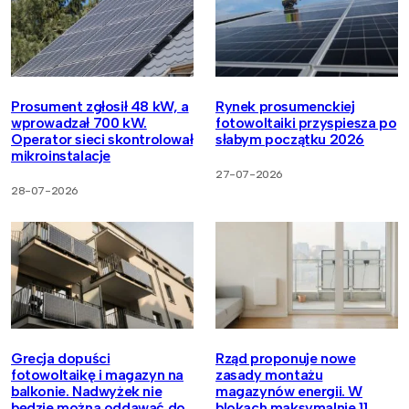
Prosument zgłosił 48 kW, a
Rynek prosumenckiej
wprowadzał 700 kW.
fotowoltaiki przyspiesza po
Operator sieci skontrolował
słabym początku 2026
mikroinstalacje
27-07-2026
28-07-2026
Grecja dopuści
Rząd proponuje nowe
fotowoltaikę i magazyn na
zasady montażu
balkonie. Nadwyżek nie
magazynów energii. W
będzie można oddawać do
blokach maksymalnie 11