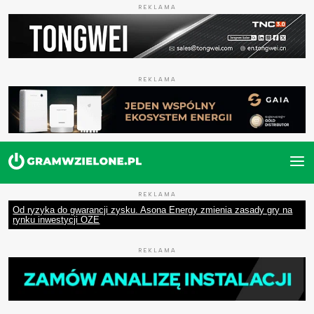
REKLAMA
REKLAMA
REKLAMA
Od ryzyka do gwarancji zysku. Asona Energy zmienia zasady gry na
rynku inwestycji OZE
REKLAMA