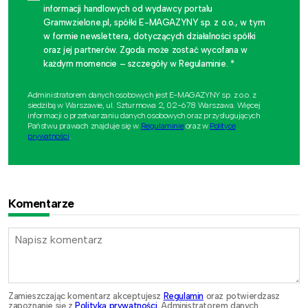
informacji handlowych od wydawcy portalu
Gramwzielone.pl, spółki E-MAGAZYNY sp. z o.o., w tym
w formie newslettera, dotyczących działalności spółki
oraz jej partnerów. Zgoda może zostać wycofana w
każdym momencie – szczegóły w Regulaminie. *
Administratorem danych osobowych jest E-MAGAZYNY sp. z o.o. z
siedzibą w Warszawie, ul. Szturmowa 2, 02-678 Warszawa. Więcej
informacji o przetwarzaniu danych osobowych oraz przysługujących
Państwu prawach znajduje się w
Regulaminie
oraz w
Polityce
prywatności
.
Komentarze
Zamieszczając komentarz akceptujesz
Regulamin
oraz potwierdzasz
zapoznanie się z
Polityką prywatności
. Administratorem danych