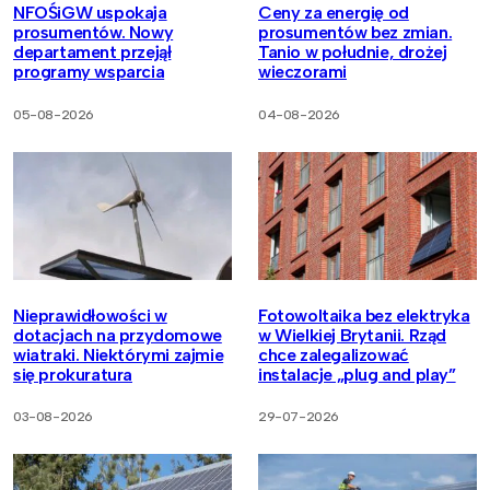
NFOŚiGW uspokaja
Ceny za energię od
prosumentów. Nowy
prosumentów bez zmian.
departament przejął
Tanio w południe, drożej
programy wsparcia
wieczorami
05-08-2026
04-08-2026
Nieprawidłowości w
Fotowoltaika bez elektryka
dotacjach na przydomowe
w Wielkiej Brytanii. Rząd
wiatraki. Niektórymi zajmie
chce zalegalizować
się prokuratura
instalacje „plug and play”
03-08-2026
29-07-2026