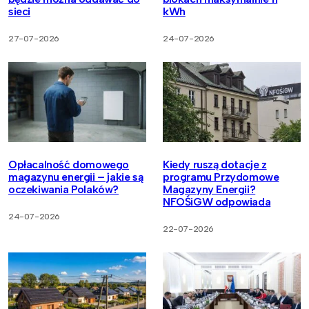
sieci
kWh
27-07-2026
24-07-2026
Opłacalność domowego
Kiedy ruszą dotacje z
magazynu energii – jakie są
programu Przydomowe
oczekiwania Polaków?
Magazyny Energii?
NFOŚiGW odpowiada
24-07-2026
22-07-2026