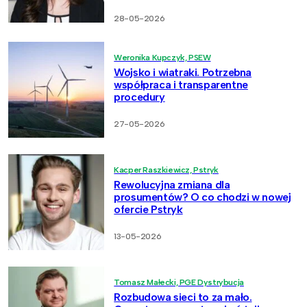
28-05-2026
Weronika Kupczyk, PSEW
Wojsko i wiatraki. Potrzebna
współpraca i transparentne
procedury
27-05-2026
Kacper Raszkiewicz, Pstryk
Rewolucyjna zmiana dla
prosumentów? O co chodzi w nowej
ofercie Pstryk
13-05-2026
Tomasz Małecki, PGE Dystrybucja
Rozbudowa sieci to za mało.