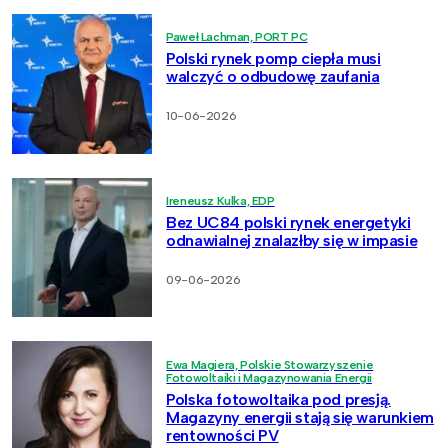
Paweł Lachman, PORT PC
Polski rynek pomp ciepła musi
walczyć o odbudowę zaufania
10-06-2026
Ireneusz Kulka, EDP
Bez UC84 polski rynek energetyki
odnawialnej znalazłby się w impasie
09-06-2026
Ewa Magiera, Polskie Stowarzyszenie
Fotowoltaiki i Magazynowania Energii
Polska fotowoltaika pod presją.
Magazyny energii stają się warunkiem
rentowności PV