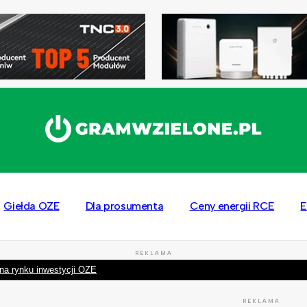
Giełda OZE
Dla prosumenta
Ceny energii RCE
E
REKLAMA
na rynku inwestycji OZE
REKLAMA