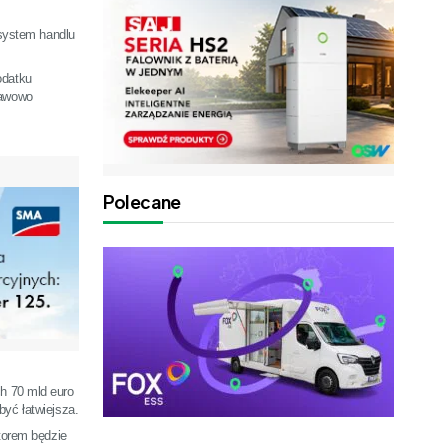
 system handlu
odatku
tawowo
Polecane
ch 70 mld euro
yć łatwiejsza.
torem będzie