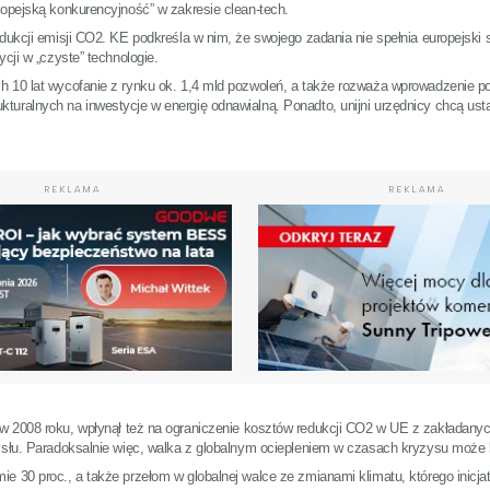
ropejską konkurencyjność” w zakresie clean-tech.
edukcji emisji CO2. KE podkreśla w nim, że swojego zadania nie spełnia europejski
cji w „czyste” technologie.
h 10 lat wycofanie z rynku ok. 1,4 mld pozwoleń, a także rozważa wprowadzenie p
turalnych na inwestycje w energię odnawialną. Ponadto, unijni urzędnicy chcą us
REKLAMA
REKLAMA
ę w 2008 roku, wpłynął też na ograniczenie kosztów redukcji CO2 w UE z zakładany
ysłu. Paradoksalnie więc, walka z globalnym ociepleniem w czasach kryzysu może b
e 30 proc., a także przełom w globalnej walce ze zmianami klimatu, którego inicja