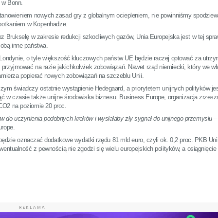
t w Bonn.
stanowieniem nowych zasad gry z globalnym ociepleniem, nie powinniśmy spodziew
 spotkaniem w Kopenhadze.
z Brukselę w zakresie redukcji szkodliwych gazów, Unia Europejska jest w tej spra
sobą inne państwa.
w Londynie, o tyle większość kluczowych państw UE będzie raczej optować za utrz
przyjmować na razie jakichkolwiek zobowiązań. Nawet rząd niemiecki, który we w
zamierza popierać nowych zobowiązań na szczeblu Unii.
ym świadczy ostatnie wystąpienie Hedegaard, a priorytetem unijnych polityków je
ąć w czasie także unijne środowiska biznesu. Business Europe, organizacja zrzesz
CO2 na poziomie 20 proc.
w do uczynienia podobnych kroków i wysłałaby zły sygnał do unijnego przemysłu
– 
urope.
 będzie oznaczać dodatkowe wydatki rzędu 81 mld euro, czyli ok. 0,2 proc. PKB Unii
wentualność z pewnością nie zgodzi się wielu europejskich polityków, a osiągnięc
REKLAMA