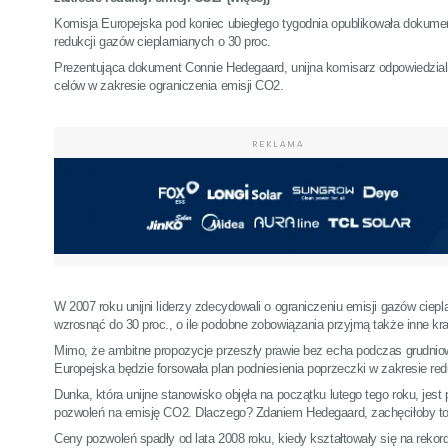
Komisja Europejska pod koniec ubiegłego tygodnia opublikowała dokumen
redukcji gazów cieplarnianych o 30 proc.
Prezentująca dokument Connie Hedegaard, unijna komisarz odpowiedzialn
celów w zakresie ograniczenia emisji CO2.
REKLAMA
W 2007 roku unijni liderzy zdecydowali o ograniczeniu emisji gazów ciep
wzrosnąć do 30 proc., o ile podobne zobowiązania przyjmą także inne kra
Mimo, że ambitne propozycje przeszły prawie bez echa podczas grudni
Europejska będzie forsowała plan podniesienia poprzeczki w zakresie redu
Dunka, która unijne stanowisko objęła na początku lutego tego roku, jest
pozwoleń na emisję CO2. Dlaczego? Zdaniem Hedegaard, zachęciłoby to 
Ceny pozwoleń spadły od lata 2008 roku, kiedy kształtowały się na reko