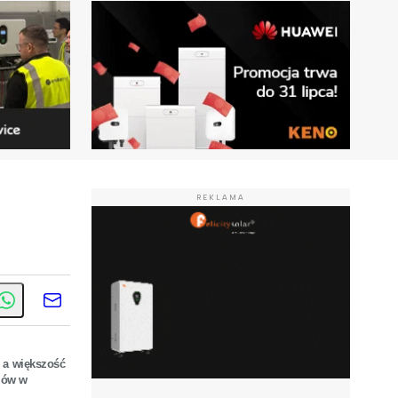
REKLAMA
 a większość
elów w