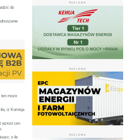
REKLAMA
adzić do
podnoszenie
REKLAMA
l ten może
ła, iż Komisja
t wzrost cen
e.
REKLAMA
sarz, o ile