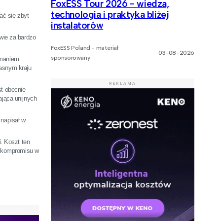
FoxESS Tour 2026 - wiedza,
technologia i praktyka bliżej
ać się zbyt
instalatorów
wie za bardzo
FoxESS Poland - materiał
03-08-2026
sponsorowany
ymaniem
łasnym kraju
REKLAMA
st obecnie
ająca unijnych
napisał w
. Koszt ten
ie kompromisu w