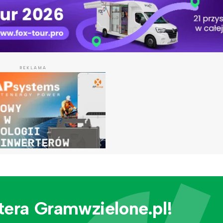
REKLAMA
tera Gramwzielone.pl!