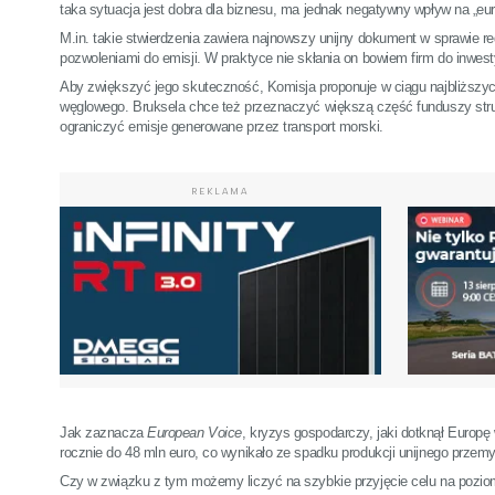
taka sytuacja jest dobra dla biznesu, ma jednak negatywny wpływ na „eu
M.in. takie stwierdzenia zawiera najnowszy unijny dokument w sprawie r
pozwoleniami do emisji. W praktyce nie skłania on bowiem firm do inwesty
Aby zwiększyć jego skuteczność, Komisja proponuje w ciągu najbliższyc
węglowego. Bruksela chce też przeznaczyć większą część funduszy struk
ograniczyć emisje generowane przez transport morski.
REKLAMA
Jak zaznacza
European Voice
, kryzys gospodarczy, jaki dotknął Europ
rocznie do 48 mln euro, co wynikało ze spadku produkcji unijnego przem
Czy w związku z tym możemy liczyć na szybkie przyjęcie celu na poziomi