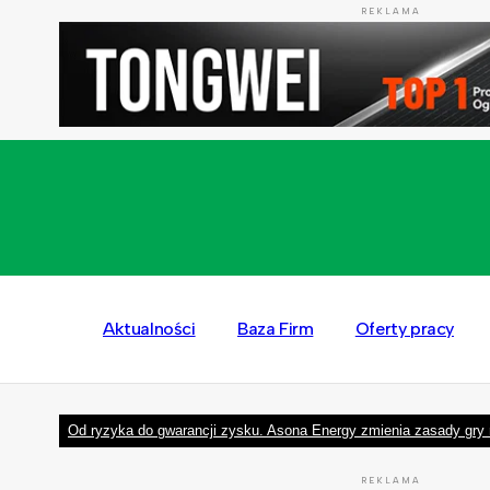
REKLAMA
Aktualności
Baza Firm
Oferty pracy
Od ryzyka do gwarancji zysku. Asona Energy zmienia zasady gry 
REKLAMA