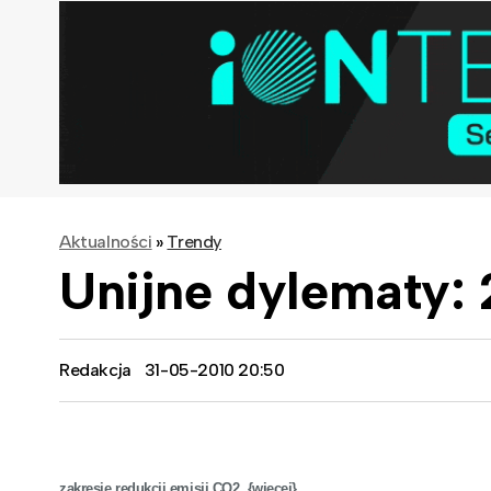
Aktualności
»
Trendy
Unijne dylematy:
Redakcja
31-05-2010 20:50
zakresie redukcji emisji CO2. {więcej}