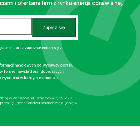
mi i ofertami firm z rynku energii odnawialnej.
Zapisz się
gulaminu oraz zapoznałam/em się z
nformacji handlowych od wydawcy portalu
 w formie newslettera, dotyczących
stać wycofana w każdym momencie –
edzibą w Warszawie, ul. Szturmowa 2, 02-678
 przysługujących Państwu prawach znajduje się w