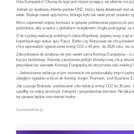
Unia Europejska? Okazją do tego jest rozpoczynający się właśnie szczy
Jednak po spotkaniu liderów państw ONZ, którzy będą debatowali nad u
wiele. Brakuje nawet optymizmu, którego było tak wiele przed ostatnim
Mimo zapewnień unijnej komisarz w sprawie podniesienia poprzeczki prze
podzielona, aby w walce z globalnym ociepleniem mogła podciągnąć za 
O ile szybką realizację ambitnych celów Wspólnoty popiera nowy rząd 
kopenhaskiego status quo. Paryż, Berlin czy Warszawa nie chcą bowiem 
chce wprowadzić ograniczenie emisji CO2 o 40 proc. do 2020 roku, nie 
Zdecydowana do działania nie jest nawet sama Komisja Europejska – o cz
kryzys budżetowy. Kwestię zaostrzenia polityki klimatycznej chcą odsun
pracodawców, wezwała Komisję Europejską do utrzymania celu redukcji 
– Jednostronna redukcja w tym momencie nie przekonałaby innych państ
ubiegłym tygodniu w liście do Komisji Jurgen Thumann, szef Business E
Jak szacuje Bruksela, podniesienie celu redukcji emisji CO2 do 30 proc.
spadłby na unijny przemysł, transport i gospodarstwa domowe. Na taką e
tej sprawie będzie niezmiernie trudne.
Gramwzielone.pl