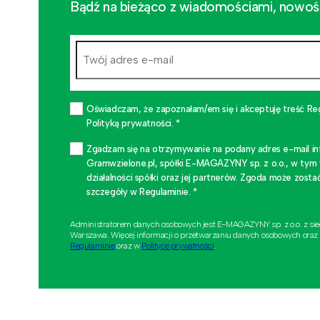
Bądź na bieżąco z wiadomościami, nowościa
Oświadczam, że zapoznałam/em się i akceptuję treść Re
Polityką prywatności. *
Zgadzam się na otrzymywanie na podany adres e-mail i
Gramwzielone.pl, spółki E-MAGAZYNY sp. z o.o., w tym
działalności spółki oraz jej partnerów. Zgoda może zo
szczegóły w Regulaminie. *
Administratorem danych osobowych jest E-MAGAZYNY sp. z o.o. z si
Warszawa. Więcej informacji o przetwarzaniu danych osobowych oraz
Regulaminie
oraz w
Polityce prywatności
.