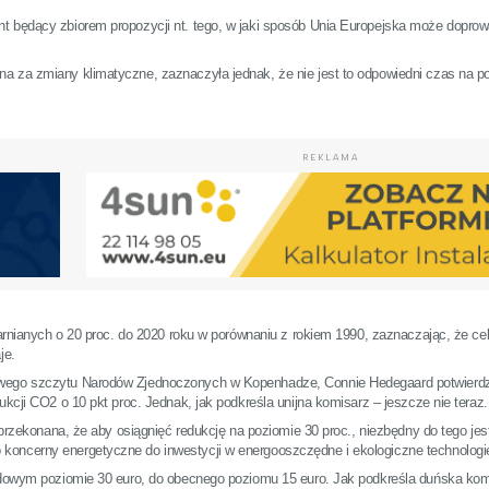
t będący zbiorem propozycji nt. tego, w jaki sposób Unia Europejska może doprow
a za zmiany klimatyczne, zaznaczyła jednak, że nie jest to odpowiedni czas na 
REKLAMA
larnianych o 20 proc. do 2020 roku w porównaniu z rokiem 1990, zaznaczając, że ce
je.
owego szczytu Narodów Zjednoczonych w Kopenhadze, Connie Hedegaard potwierdzi
kcji CO2 o 10 pkt proc. Jednak, jak podkreśla unijna komisarz – jeszcze nie teraz.
 przekonana, że aby osiągnięć redukcję na poziomie 30 proc., niezbędny do tego jes
koncerny energetyczne do inwestycji w energooszczędne i ekologiczne technologi
rdowym poziomie 30 euro, do obecnego poziomu 15 euro. Jak podkreśla duńska komi