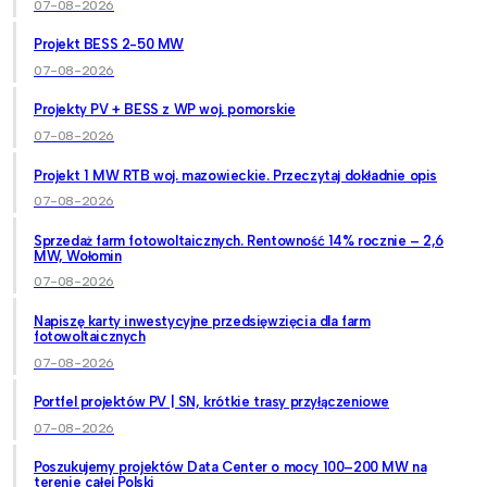
07-08-2026
Projekt BESS 2-50 MW
07-08-2026
Projekty PV + BESS z WP woj. pomorskie
07-08-2026
Projekt 1 MW RTB woj. mazowieckie. Przeczytaj dokładnie opis
07-08-2026
Sprzedaż farm fotowoltaicznych. Rentowność 14% rocznie – 2,6
MW, Wołomin
07-08-2026
Napiszę karty inwestycyjne przedsięwzięcia dla farm
fotowoltaicznych
07-08-2026
Portfel projektów PV | SN, krótkie trasy przyłączeniowe
07-08-2026
Poszukujemy projektów Data Center o mocy 100–200 MW na
terenie całej Polski