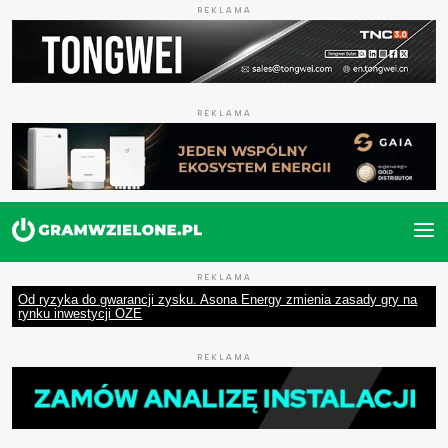
REKLAMA
REKLAMA
REKLAMA
Od ryzyka do gwarancji zysku. Asona Energy zmienia zasady gry na
rynku inwestycji OZE
REKLAMA