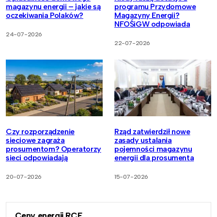
magazynu energii – jakie są
programu Przydomowe
oczekiwania Polaków?
Magazyny Energii?
NFOŚiGW odpowiada
24-07-2026
22-07-2026
Czy rozporządzenie
Rząd zatwierdził nowe
sieciowe zagraża
zasady ustalania
prosumentom? Operatorzy
pojemności magazynu
sieci odpowiadają
energii dla prosumenta
20-07-2026
15-07-2026
Ceny energii RCE