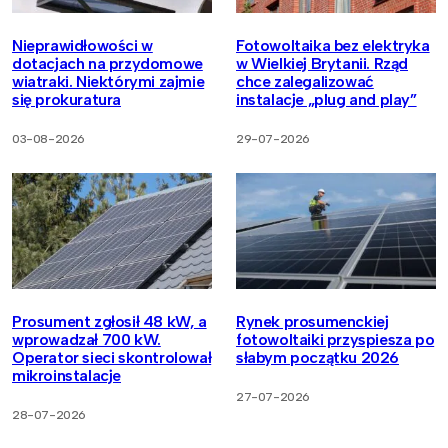
Nieprawidłowości w
Fotowoltaika bez elektryka
dotacjach na przydomowe
w Wielkiej Brytanii. Rząd
wiatraki. Niektórymi zajmie
chce zalegalizować
się prokuratura
instalacje „plug and play”
03-08-2026
29-07-2026
Prosument zgłosił 48 kW, a
Rynek prosumenckiej
wprowadzał 700 kW.
fotowoltaiki przyspiesza po
Operator sieci skontrolował
słabym początku 2026
mikroinstalacje
27-07-2026
28-07-2026