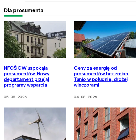
Dla prosumenta
NFOŚiGW uspokaja
Ceny za energię od
prosumentów. Nowy
prosumentów bez zmian.
departament przejął
Tanio w południe, drożej
programy wsparcia
wieczorami
05-08-2026
04-08-2026