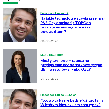
Francesco Liuzza, JA
Na jakie technologie stawia przemysł
PV? Czy dominacja TOPCon
pozostanie niezagrożona i co z
perowskitami?
03-08-2026
Marta Głód, OX2
Mosty szynowe – szansa na
przyłączenie czy dodatkowe ryzyko
dla inwestorów z rynku OZE?
29-07-2026
Francesco Liuzza, JA Solar
Fotowoltaika nie będzie już tak tania.
W którym kierunku zmierza rynek?