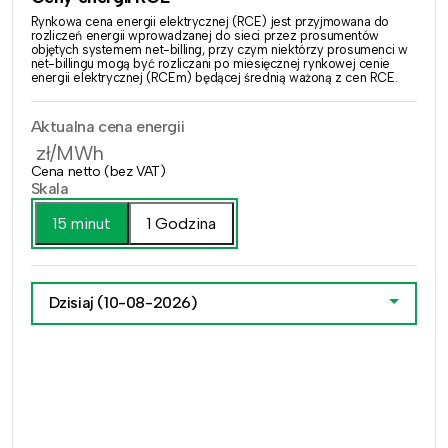
Rynkowa cena energii elektrycznej (RCE) jest przyjmowana do
rozliczeń energii wprowadzanej do sieci przez prosumentów
objętych systemem net-billing, przy czym niektórzy prosumenci w
net-billingu mogą być rozliczani po miesięcznej rynkowej cenie
energii elektrycznej (RCEm) będącej średnią ważoną z cen RCE.
Aktualna cena energii
zł/MWh
Cena netto (bez VAT)
Skala
15 minut
1 Godzina
Dzisiaj
(10-08-2026)