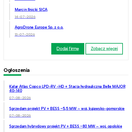
Marcin Ilnicki SICA
14-07-2026
AgroDrone Europe Sp. z o.o.
13-07-2026
Dodaj firmę
Zobacz więcej
Ogłoszenia
Kafar Atlas Copco LPD-RV -HD + Stacja hydrauliczna Belle MAJOR
40-140
07-08-2026
Sprzedam projekt PV + BESS ~5,5 MW – woj. kujawsko-pomorskie
07-08-2026
Sprzedam hybrydowy projekt PV + BESS ~80 MW – woj. opolskie