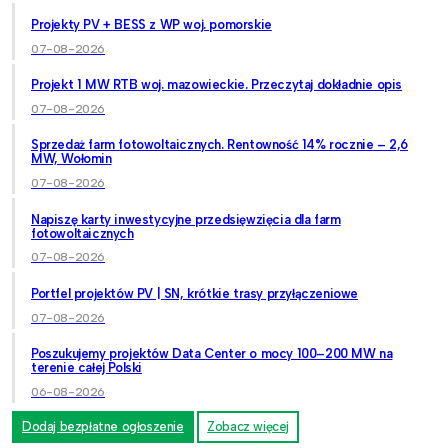
Projekty PV + BESS z WP woj. pomorskie
07-08-2026
Projekt 1 MW RTB woj. mazowieckie. Przeczytaj dokładnie opis
07-08-2026
Sprzedaż farm fotowoltaicznych. Rentowność 14% rocznie – 2,6
MW, Wołomin
07-08-2026
Napiszę karty inwestycyjne przedsięwzięcia dla farm
fotowoltaicznych
07-08-2026
Portfel projektów PV | SN, krótkie trasy przyłączeniowe
07-08-2026
Poszukujemy projektów Data Center o mocy 100–200 MW na
terenie całej Polski
06-08-2026
Dodaj bezpłatne ogłoszenie
Zobacz więcej