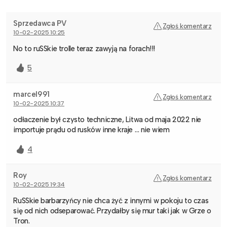
Sprzedawca PV
Zgłoś komentarz
10-02-2025 10:25
No to ruSSkie trolle teraz zawyją na forach!!!
5
marcel991
Zgłoś komentarz
10-02-2025 10:37
odłaczenie był czysto techniczne, Litwa od maja 2022 nie
importuje prądu od rusków inne kraje … nie wiem
4
Roy
Zgłoś komentarz
10-02-2025 19:34
RuSSkie barbarzyńcy nie chca żyć z innymi w pokoju to czas
się od nich odseparować. Przydałby się mur taki jak w Grze o
Tron.