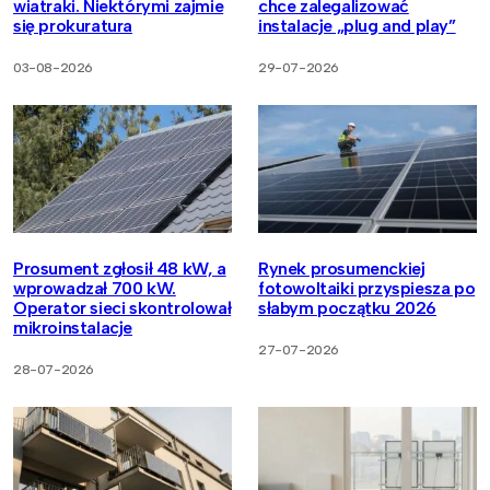
wiatraki. Niektórymi zajmie
chce zalegalizować
się prokuratura
instalacje „plug and play”
03-08-2026
29-07-2026
Prosument zgłosił 48 kW, a
Rynek prosumenckiej
wprowadzał 700 kW.
fotowoltaiki przyspiesza po
Operator sieci skontrolował
słabym początku 2026
mikroinstalacje
27-07-2026
28-07-2026