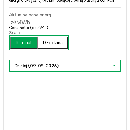
energii elektrycznej (RCEm) będącej średnią ważoną z cen RCE.
Aktualna cena energii
zł/MWh
Cena netto (bez VAT)
Skala
15 minut
1 Godzina
Dzisiaj
(09-08-2026)