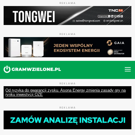
REKLAMA
REKLAMA
REKLAMA
Od ryzyka do gwarancji zysku. Asona Energy zmienia zasady gry na
rynku inwestycji OZE
REKLAMA