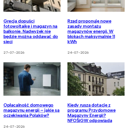
Grecja dopuści
Rząd proponuje nowe
fotowoltaikę i magazyn na
zasady montażu
balkonie. Nadwyżek nie
magazynów energii. W
będzie można oddawać do
blokach maksymalnie 11
sieci
kWh
27-07-2026
24-07-2026
Opłacalność domowego
Kiedy ruszą dotacje z
magazynu energii – jakie są
programu Przydomowe
oczekiwania Polaków?
Magazyny Energii?
NFOŚiGW odpowiada
24-07-2026